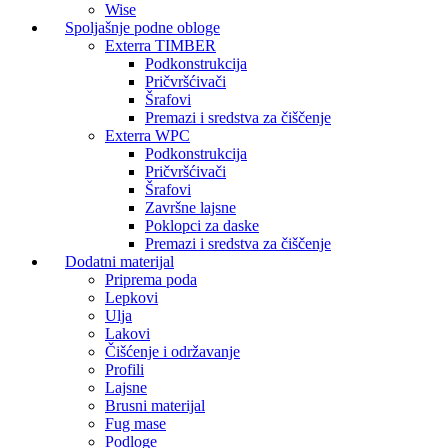
Wise
Spoljašnje podne obloge
Exterra TIMBER
Podkonstrukcija
Pričvršćivači
Šrafovi
Premazi i sredstva za čiščenje
Exterra WPC
Podkonstrukcija
Pričvršćivači
Šrafovi
Završne lajsne
Poklopci za daske
Premazi i sredstva za čiščenje
Dodatni materijal
Priprema poda
Lepkovi
Ulja
Lakovi
Čišćenje i održavanje
Profili
Lajsne
Brusni materijal
Fug mase
Podloge