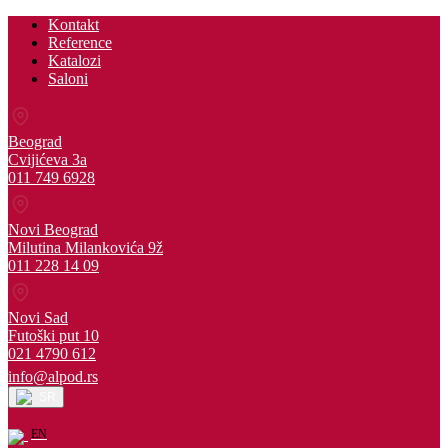
Kontakt
Reference
Katalozi
Saloni
Beograd
Cvijićeva 3a
011 749 6928
Novi Beograd
Milutina Milankovića 9ž
011 228 14 09
Novi Sad
Futoški put 10
021 4790 612
info@alpod.rs
SR
EN