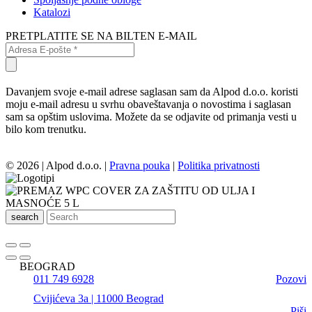
Katalozi
PRETPLATITE SE NA BILTEN E-MAIL
Davanjem svoje e-mail adrese saglasan sam da Alpod d.o.o. koristi
moju e-mail adresu u svrhu obaveštavanja o novostima i saglasan
sam sa opštim uslovima. Možete da se odjavite od primanja vesti u
bilo kom trenutku.
© 2026 | Alpod d.o.o. |
Pravna pouka
|
Politika privatnosti
search
BEOGRAD
011 749 6928
Pozovi
Cvijićeva 3a | 11000 Beograd
Piši