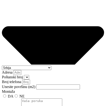
Adresa
Poštanski broj
Broj telefona
Unesite površinu (m2)
Montaža
DA
NE