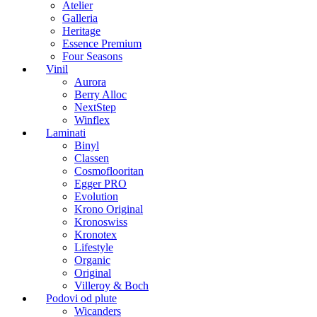
Atelier
Galleria
Heritage
Essence Premium
Four Seasons
Vinil
Aurora
Berry Alloc
NextStep
Winflex
Laminati
Binyl
Classen
Cosmoflooritan
Egger PRO
Evolution
Krono Original
Kronoswiss
Kronotex
Lifestyle
Organic
Original
Villeroy & Boch
Podovi od plute
Wicanders