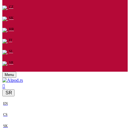
CZ
SK
HR
IT
SL
SR
Menu
SR
EN
CS
SK