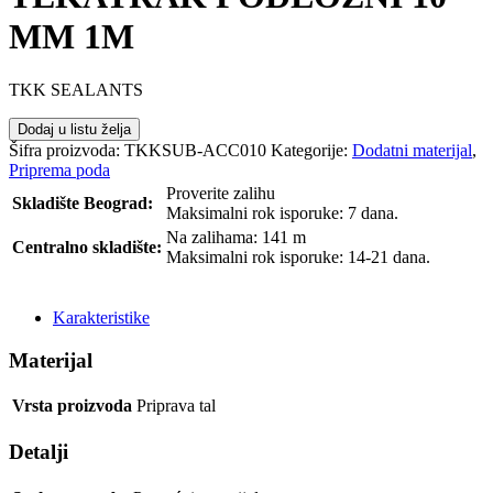
MM 1M
TKK SEALANTS
Dodaj u listu želja
Šifra proizvoda:
TKKSUB-ACC010
Kategorije:
Dodatni materijal
,
Priprema poda
Proverite zalihu
Skladište Beograd:
Maksimalni rok isporuke: 7 dana.
Na zalihama: 141 m
Centralno skladište:
Maksimalni rok isporuke: 14-21 dana.
POŠALJI UPIT
Karakteristike
Materijal
Vrsta proizvoda
Priprava tal
Detalji