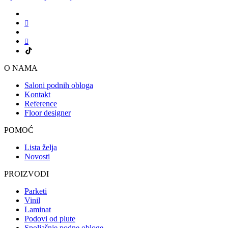
O NAMA
Saloni podnih obloga
Kontakt
Reference
Floor designer
POMOĆ
Lista želja
Novosti
PROIZVODI
Parketi
Vinil
Laminat
Podovi od plute
Spoljašnje podne obloge