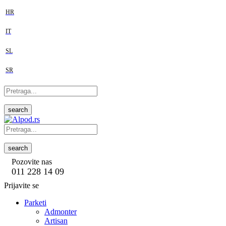
HR
IT
SL
SR
search
search
Pozovite nas
011 228 14 09
Prijavite se
Parketi
Admonter
Artisan