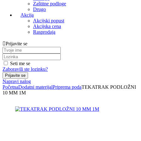
Zaštitne podloge
Drugo
Akcija
Akcijski popust
Akcijska cena
Rasprodaja
Prijavite se
Seti me se
Zaboravili ste lozinku?
Napravi nalog
Početna
Dodatni materijal
Priprema poda
TEKATRAK PODLOŽNI
10 MM 1M