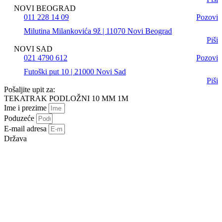
NOVI BEOGRAD
011 228 14 09
Pozovi
Milutina Milankovića 9ž | 11070 Novi Beograd
Piši
NOVI SAD
021 4790 612
Pozovi
Futoški put 10 | 21000 Novi Sad
Piši
Pošaljite upit za:
TEKATRAK PODLOŽNI 10 MM 1M
Ime i prezime
Poduzeće
E-mail adresa
Država