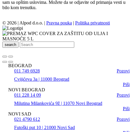
sam sa opštim uslovima. Možete da se odjavite od primanja vesti u
bilo kom trenutku.
© 2026 | Alpod d.o.o. |
Pravna pouka
|
Politika privatnosti
search
BEOGRAD
011 749 6928
Pozovi
Cvijićeva 3a | 11000 Beograd
Piši
NOVI BEOGRAD
011 228 14 09
Pozovi
Milutina Milankovića 9ž | 11070 Novi Beograd
Piši
NOVI SAD
021 4790 612
Pozovi
Futoški put 10 | 21000 Novi Sad