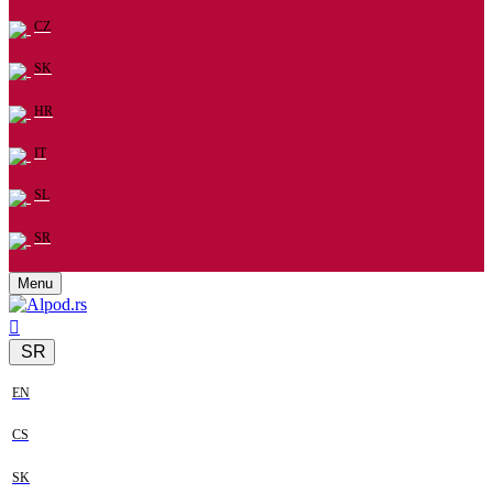
CZ
SK
HR
IT
SL
SR
Menu
SR
EN
CS
SK