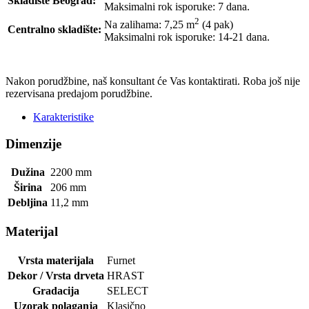
Skladište Beograd:
Maksimalni rok isporuke: 7 dana.
2
Na zalihama: 7,25
m
(4 pak)
Centralno skladište:
Maksimalni rok isporuke: 14-21 dana.
POŠALJI UPIT
Nakon porudžbine, naš konsultant će Vas kontaktirati. Roba još nije
rezervisana predajom porudžbine.
Karakteristike
Dimenzije
Dužina
2200
mm
Širina
206
mm
Debljina
11,2
mm
Materijal
Vrsta materijala
Furnet
Dekor / Vrsta drveta
HRAST
Gradacija
SELECT
Uzorak polaganja
Klasično