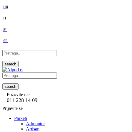
HR
IT
SL
SR
search
search
Pozovite nas
011 228 14 09
Prijavite se
Parketi
Admonter
Artisan