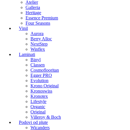
Atelier
Galleria
Heritage
Essence Premium
Four Seasons
Vinil
Aurora
Berry Alloc
NextStep
Winflex
Laminati
Binyl
Classen
Cosmoflooritan
Egger PRO
Evolution
Krono Original
Kronoswiss
Kronotex
Lifestyle
Organic
Original
Villeroy & Boch
Podovi od plute
Wicanders