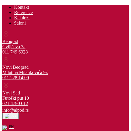
Kontakt
Reference
Katalozi
Saloni
Beograd
Cvijićeva 3a
011 749 6928
Novi Beograd
Milutina Milankovića 9ž
011 228 14 09
Novi Sad
Futoški put 10
021 4790 612
info@alpod.rs
SR
EN