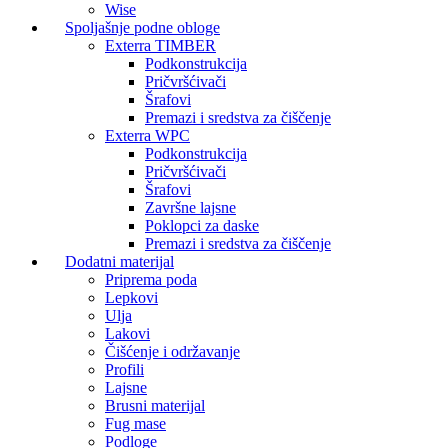
Wise
Spoljašnje podne obloge
Exterra TIMBER
Podkonstrukcija
Pričvršćivači
Šrafovi
Premazi i sredstva za čiščenje
Exterra WPC
Podkonstrukcija
Pričvršćivači
Šrafovi
Završne lajsne
Poklopci za daske
Premazi i sredstva za čiščenje
Dodatni materijal
Priprema poda
Lepkovi
Ulja
Lakovi
Čišćenje i održavanje
Profili
Lajsne
Brusni materijal
Fug mase
Podloge