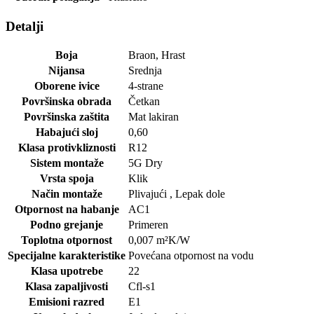
Detalji
Boja
Braon
,
Hrast
Nijansa
Srednja
Oborene ivice
4-strane
Površinska obrada
Četkan
Površinska zaštita
Mat lakiran
Habajući sloj
0,60
Klasa protivkliznosti
R12
Sistem montaže
5G Dry
Vrsta spoja
Klik
Način montaže
Plivajući
,
Lepak dole
Otpornost na habanje
AC1
Podno grejanje
Primeren
Toplotna otpornost
0,007
m²K/W
Specijalne karakteristike
Povećana otpornost na vodu
Klasa upotrebe
22
Klasa zapaljivosti
Cfl-s1
Emisioni razred
E1