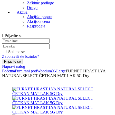
Zaštitne podloge
Drugo
Akcija
Akcijski popust
Akcijska cena
Rasprodaja
Prijavite se
Seti me se
Zaboravili ste lozinku?
Napravi nalog
Početna
Furnirani pod
Woodura
X-Large
FURNET HRAST LYA
NATURAL SELECT ČETKAN MAT LAK 5G Dry