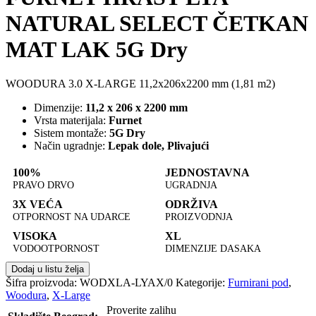
NATURAL SELECT ČETKAN
MAT LAK 5G Dry
WOODURA 3.0 X-LARGE 11,2x206x2200 mm (1,81 m2)
Dimenzije:
11,2 x 206 x 2200 mm
Vrsta materijala:
Furnet
Sistem montaže:
5G Dry
Način ugradnje:
Lepak dole, Plivajući
100%
JEDNOSTAVNA
PRAVO DRVO
UGRADNJA
3X VEĆA
ODRŽIVA
OTPORNOST NA UDARCE
PROIZVODNJA
VISOKA
XL
VODOOTPORNOST
DIMENZIJE DASAKA
Dodaj u listu želja
Šifra proizvoda:
WODXLA-LYAX/0
Kategorije:
Furnirani pod
,
Woodura
,
X-Large
Proverite zalihu