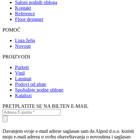
Saloni podnih obloga
Kontakt
Reference
Floor designer
POMOĆ
Lista želja
Novosti
PROIZVODI
Parketi
Vinil
Laminat
Podovi od plute
Spoljašnje podne obloge
Katalozi
PRETPLATITE SE NA BILTEN E-MAIL
Davanjem svoje e-mail adrese saglasan sam da Alpod d.o.o. koristi
moju e-mail adresu u svrhu obaveštavanja o novostima i saglasan