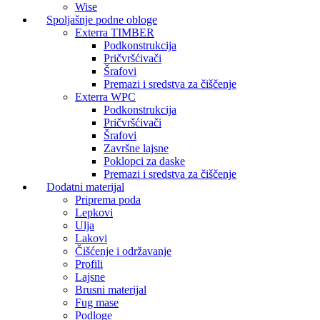
Wise
Spoljašnje podne obloge
Exterra TIMBER
Podkonstrukcija
Pričvršćivači
Šrafovi
Premazi i sredstva za čiščenje
Exterra WPC
Podkonstrukcija
Pričvršćivači
Šrafovi
Završne lajsne
Poklopci za daske
Premazi i sredstva za čiščenje
Dodatni materijal
Priprema poda
Lepkovi
Ulja
Lakovi
Čišćenje i održavanje
Profili
Lajsne
Brusni materijal
Fug mase
Podloge