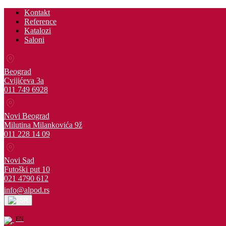
Kontakt
Reference
Katalozi
Saloni
Beograd
Cvijićeva 3a
011 749 6928
Novi Beograd
Milutina Milankovića 9ž
011 228 14 09
Novi Sad
Futoški put 10
021 4790 612
info@alpod.rs
SR
EN