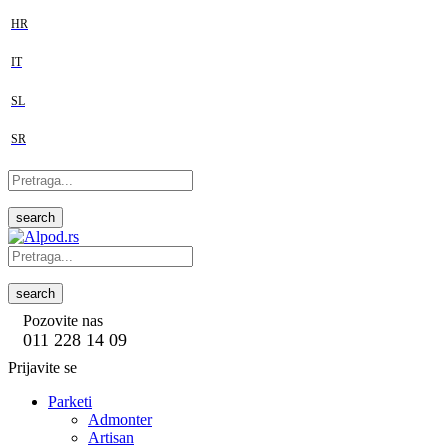
HR
IT
SL
SR
search
search
Pozovite nas
011 228 14 09
Prijavite se
Parketi
Admonter
Artisan