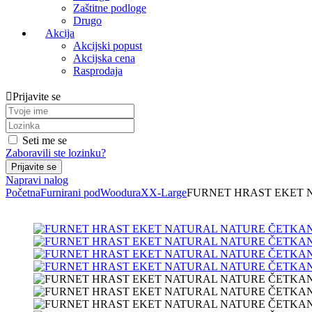
Zaštitne podloge
Drugo
Akcija
Akcijski popust
Akcijska cena
Rasprodaja
Prijavite se
Seti me se
Zaboravili ste lozinku?
Napravi nalog
Početna
Furnirani pod
Woodura
XX-Large
FURNET HRAST EKET 