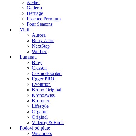
Atelier
Galleria
Heritage
Essence Premium
Four Seasons
Vinil
Aurora
Berry Alloc
NextStep
Winflex
Laminati
Binyl
Classen
Cosmoflooritan
Egger PRO
Evolution
Krono Original
Kronoswiss
Kronotex
Lifestyle
Organic
Original
Villeroy & Boch
Podovi od plute
Wicanders