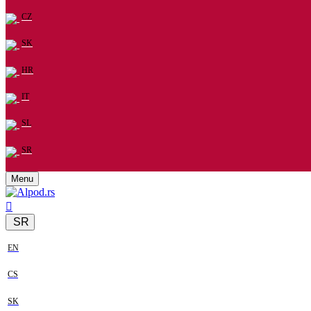
CZ
SK
HR
IT
SL
SR
Menu
SR
EN
CS
SK