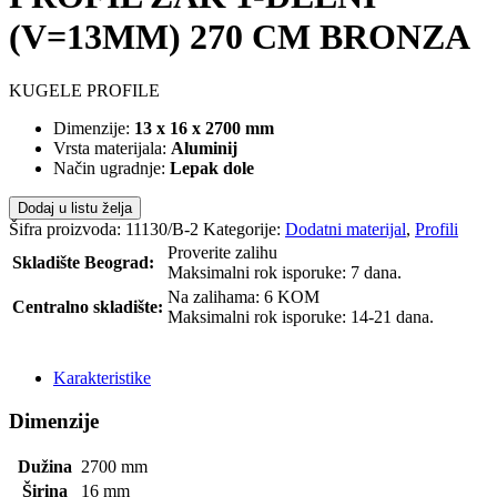
(V=13MM) 270 CM BRONZA
KUGELE PROFILE
Dimenzije:
13 x 16 x 2700 mm
Vrsta materijala:
Aluminij
Način ugradnje:
Lepak dole
Dodaj u listu želja
Šifra proizvoda:
11130/B-2
Kategorije:
Dodatni materijal
,
Profili
Proverite zalihu
Skladište Beograd:
Maksimalni rok isporuke: 7 dana.
Na zalihama: 6 KOM
Centralno skladište:
Maksimalni rok isporuke: 14-21 dana.
POŠALJI UPIT
Karakteristike
Dimenzije
Dužina
2700
mm
Širina
16
mm