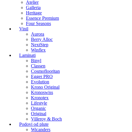
Atelier
Galleria
Heritage
Essence Premium
Four Seasons
Vinil
Aurora
Berry Alloc
NextStep
Winflex
Laminati
Binyl
Classen
Cosmoflooritan
Egger PRO
Evolution
Krono Original
Kronoswiss
Kronotex
Lifestyle
Organic
Original
Villeroy & Boch
Podovi od plute
Wicanders