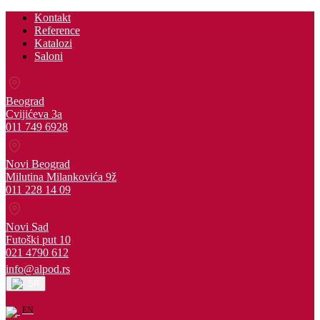
Kontakt
Reference
Katalozi
Saloni
Beograd
Cvijićeva 3a
011 749 6928
Novi Beograd
Milutina Milankovića 9ž
011 228 14 09
Novi Sad
Futoški put 10
021 4790 612
info@alpod.rs
SR
EN