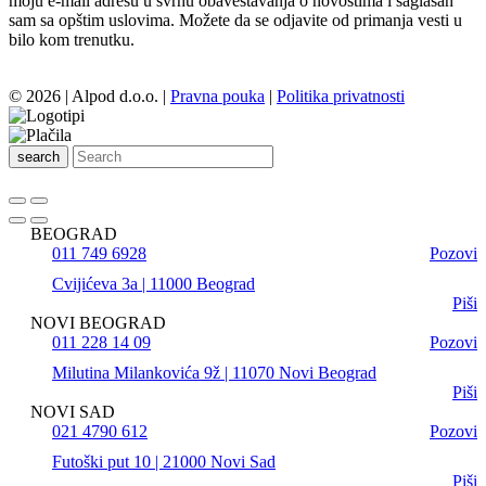
moju e-mail adresu u svrhu obaveštavanja o novostima i saglasan
sam sa opštim uslovima. Možete da se odjavite od primanja vesti u
bilo kom trenutku.
© 2026 | Alpod d.o.o. |
Pravna pouka
|
Politika privatnosti
search
BEOGRAD
011 749 6928
Pozovi
Cvijićeva 3a | 11000 Beograd
Piši
NOVI BEOGRAD
011 228 14 09
Pozovi
Milutina Milankovića 9ž | 11070 Novi Beograd
Piši
NOVI SAD
021 4790 612
Pozovi
Futoški put 10 | 21000 Novi Sad
Piši