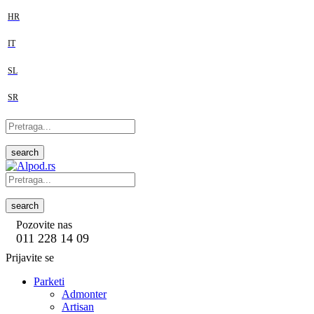
HR
IT
SL
SR
search
search
Pozovite nas
011 228 14 09
Prijavite se
Parketi
Admonter
Artisan