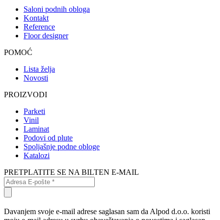
Saloni podnih obloga
Kontakt
Reference
Floor designer
POMOĆ
Lista želja
Novosti
PROIZVODI
Parketi
Vinil
Laminat
Podovi od plute
Spoljašnje podne obloge
Katalozi
PRETPLATITE SE NA BILTEN E-MAIL
Davanjem svoje e-mail adrese saglasan sam da Alpod d.o.o. koristi