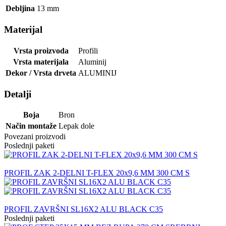
Debljina
13
mm
Materijal
Vrsta proizvoda
Profili
Vrsta materijala
Aluminij
Dekor / Vrsta drveta
ALUMINIJ
Detalji
Boja
Bron
Način montaže
Lepak dole
Povezani proizvodi
Poslednji paketi
PROFIL ZAK 2-DELNI T-FLEX 20x9,6 MM 300 CM S
PROFIL ZAVRŠNI SL16X2 ALU BLACK C35
Poslednji paketi