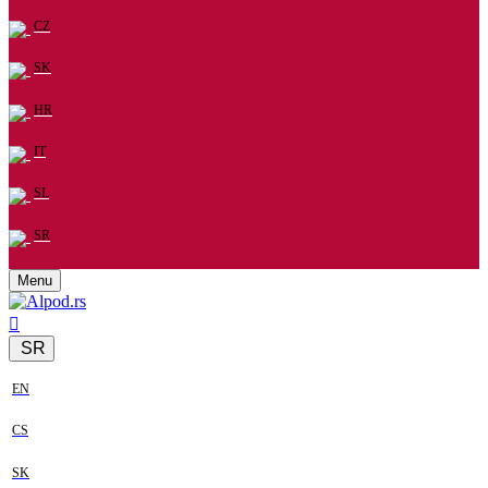
CZ
SK
HR
IT
SL
SR
Menu
SR
EN
CS
SK