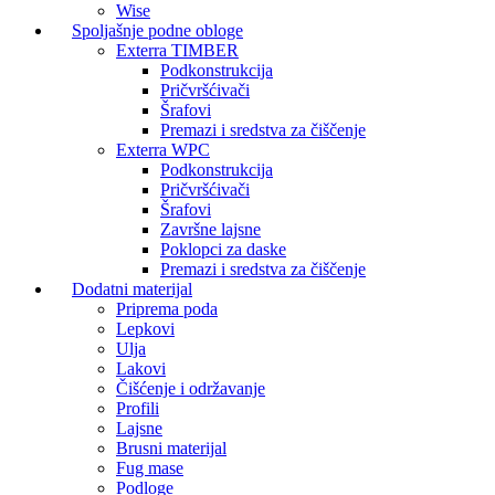
Wise
Spoljašnje podne obloge
Exterra TIMBER
Podkonstrukcija
Pričvršćivači
Šrafovi
Premazi i sredstva za čiščenje
Exterra WPC
Podkonstrukcija
Pričvršćivači
Šrafovi
Završne lajsne
Poklopci za daske
Premazi i sredstva za čiščenje
Dodatni materijal
Priprema poda
Lepkovi
Ulja
Lakovi
Čišćenje i održavanje
Profili
Lajsne
Brusni materijal
Fug mase
Podloge