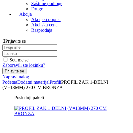
Zaštitne podloge
Drugo
Akcija
Akcijski popust
Akcijska cena
Rasprodaja
Prijavite se
Seti me se
Zaboravili ste lozinku?
Napravi nalog
Početna
Dodatni materijal
Profili
PROFIL ZAK 1-DELNI
(V=13MM) 270 CM BRONZA
Poslednji paketi