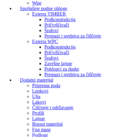
Wise
Spoljašnje podne obloge
Exterra TIMBER
Podkonstrukcija
Pričvršćivači
Šrafovi
Premazi i sredstva za čiščenje
Exterra WPC
Podkonstrukcija
Pričvršćivači
Šrafovi
Završne lajsne
Poklopci za daske
Premazi i sredstva za čiščenje
Dodatni materijal
Priprema poda
Lepkovi
Ulja
Lakovi
Čišćenje i održavanje
Profili
Lajsne
Brusni materijal
Fug mase
Podloge