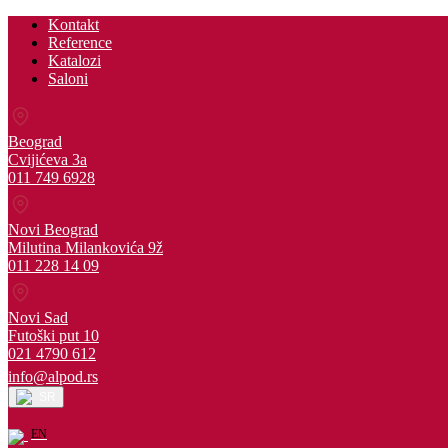
Kontakt
Reference
Katalozi
Saloni
Beograd
Cvijićeva 3a
011 749 6928
Novi Beograd
Milutina Milankovića 9ž
011 228 14 09
Novi Sad
Futoški put 10
021 4790 612
info@alpod.rs
SR
EN