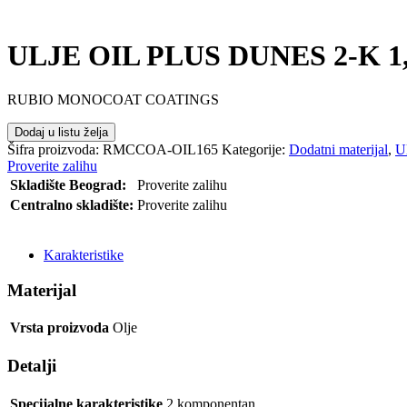
ULJE OIL PLUS DUNES 2-K 1,
RUBIO MONOCOAT COATINGS
Dodaj u listu želja
Šifra proizvoda:
RMCCOA-OIL165
Kategorije:
Dodatni materijal
,
U
Proverite zalihu
Skladište Beograd:
Proverite zalihu
Centralno skladište:
Proverite zalihu
POŠALJI UPIT
Karakteristike
Materijal
Vrsta proizvoda
Olje
Detalji
Specijalne karakteristike
2 komponentan