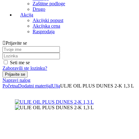
Zaštitne podloge
Drugo
Akcija
Akcijski popust
Akcijska cena
Rasprodaja
Prijavite se
Seti me se
Zaboravili ste lozinku?
Napravi nalog
Početna
Dodatni materijal
Ulja
ULJE OIL PLUS DUNES 2-K 1,3 L