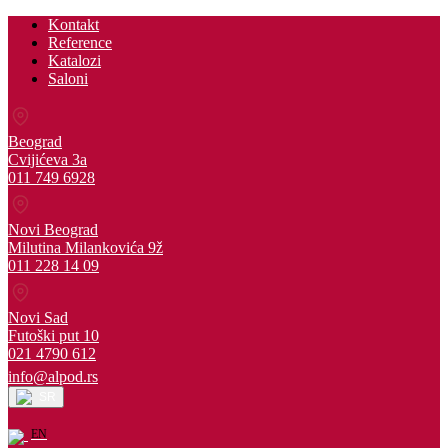
Kontakt
Reference
Katalozi
Saloni
Beograd
Cvijićeva 3a
011 749 6928
Novi Beograd
Milutina Milankovića 9ž
011 228 14 09
Novi Sad
Futoški put 10
021 4790 612
info@alpod.rs
SR
EN