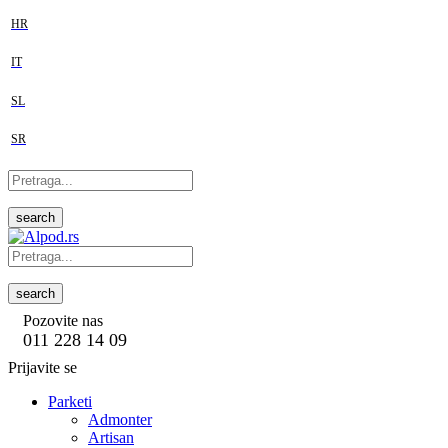
HR
IT
SL
SR
search
search
Pozovite nas
011 228 14 09
Prijavite se
Parketi
Admonter
Artisan