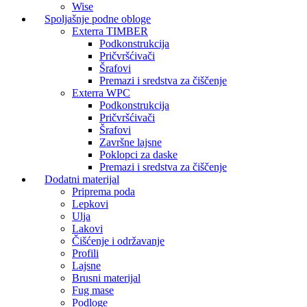
Wise
Spoljašnje podne obloge
Exterra TIMBER
Podkonstrukcija
Pričvršćivači
Šrafovi
Premazi i sredstva za čiščenje
Exterra WPC
Podkonstrukcija
Pričvršćivači
Šrafovi
Završne lajsne
Poklopci za daske
Premazi i sredstva za čiščenje
Dodatni materijal
Priprema poda
Lepkovi
Ulja
Lakovi
Čišćenje i održavanje
Profili
Lajsne
Brusni materijal
Fug mase
Podloge