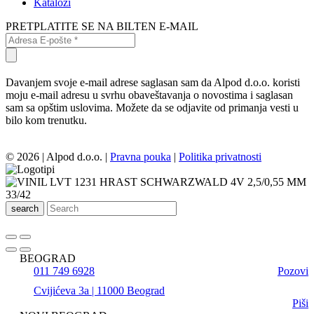
Katalozi
PRETPLATITE SE NA BILTEN E-MAIL
Davanjem svoje e-mail adrese saglasan sam da Alpod d.o.o. koristi
moju e-mail adresu u svrhu obaveštavanja o novostima i saglasan
sam sa opštim uslovima. Možete da se odjavite od primanja vesti u
bilo kom trenutku.
© 2026 | Alpod d.o.o. |
Pravna pouka
|
Politika privatnosti
search
BEOGRAD
011 749 6928
Pozovi
Cvijićeva 3a | 11000 Beograd
Piši