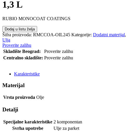
1,3 L
RUBIO MONOCOAT COATINGS
Dodaj u listu želja
Šifra proizvoda:
RMCCOA-OIL245
Kategorije:
Dodatni materijal
,
Ulja
Proverite zalihu
Skladište Beograd:
Proverite zalihu
Centralno skladište:
Proverite zalihu
POŠALJI UPIT
Karakteristike
Materijal
Vrsta proizvoda
Olje
Detalji
Specijalne karakteristike
2 komponentan
Svrha upotrebe
Ulje za parket