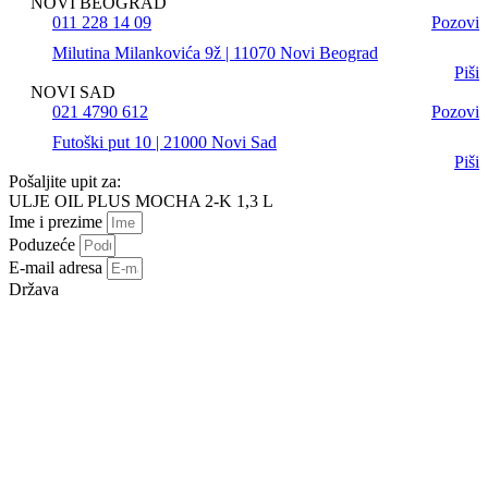
NOVI BEOGRAD
011 228 14 09
Pozovi
Milutina Milankovića 9ž | 11070 Novi Beograd
Piši
NOVI SAD
021 4790 612
Pozovi
Futoški put 10 | 21000 Novi Sad
Piši
Pošaljite upit za:
ULJE OIL PLUS MOCHA 2-K 1,3 L
Ime i prezime
Poduzeće
E-mail adresa
Država