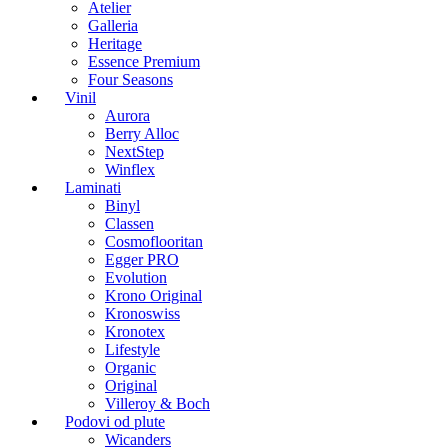
Atelier
Galleria
Heritage
Essence Premium
Four Seasons
Vinil
Aurora
Berry Alloc
NextStep
Winflex
Laminati
Binyl
Classen
Cosmoflooritan
Egger PRO
Evolution
Krono Original
Kronoswiss
Kronotex
Lifestyle
Organic
Original
Villeroy & Boch
Podovi od plute
Wicanders