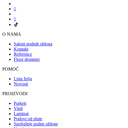
O NAMA
Saloni podnih obloga
Kontakt
Reference
Floor designer
POMOĆ
Lista želja
Novosti
PROIZVODI
Parketi
Vinil
Laminat
Podovi od plute
Spoljašnje podne obloge