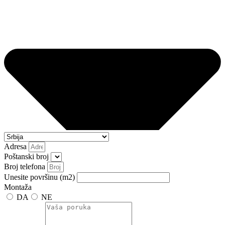
Adresa
Poštanski broj
Broj telefona
Unesite površinu (m2)
Montaža
DA
NE