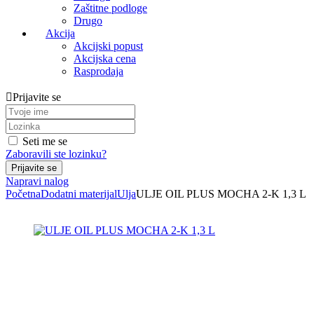
Zaštitne podloge
Drugo
Akcija
Akcijski popust
Akcijska cena
Rasprodaja
Prijavite se
Seti me se
Zaboravili ste lozinku?
Napravi nalog
Početna
Dodatni materijal
Ulja
ULJE OIL PLUS MOCHA 2-K 1,3 L