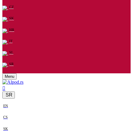
CZ
SK
HR
IT
SL
SR
Menu
SR
EN
CS
SK