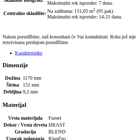
Skladište Beograd:
Maksimalni rok isporuke: 7 dana.
2
Na zalihama: 151,05
m
(95 pak)
Centralno skladište:
Maksimalni rok isporuke: 14-21 dana.
POŠALJI UPIT
Nakon porudžbine, naš konsultant će Vas kontaktirati. Roba još nije
rezervisana predajom porudžbine.
Karakteristike
Dimenzije
Dužina
1170
mm
Širina
151
mm
Debljina
9,2
mm
Materijal
Vrsta materijala
Furnet
Dekor / Vrsta drveta
HRAST
Gradacija
BLEND
Uzorak polaganja
Klasično