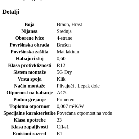
Detalji
Boja
Braon
,
Hrast
Nijansa
Srednja
Oborene ivice
4-strane
Površinska obrada
Brušen
Površinska zaštita
Mat lakiran
Habajući sloj
0,60
Klasa protivkliznosti
R12
Sistem montaže
5G Dry
Vrsta spoja
Klik
Način montaže
Plivajući
,
Lepak dole
Otpornost na habanje
AC5
Podno grejanje
Primeren
Toplotna otpornost
0,007
m²K/W
Specijalne karakteristike
Povećana otpornost na vodu
Klasa upotrebe
33
Klasa zapaljivosti
Cfl-s1
Emisioni razred
E1