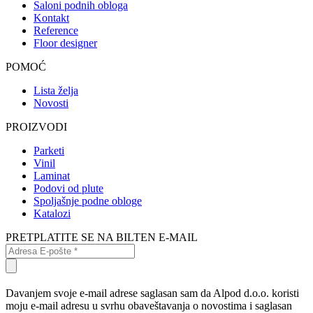
Saloni podnih obloga
Kontakt
Reference
Floor designer
POMOĆ
Lista želja
Novosti
PROIZVODI
Parketi
Vinil
Laminat
Podovi od plute
Spoljašnje podne obloge
Katalozi
PRETPLATITE SE NA BILTEN E-MAIL
Davanjem svoje e-mail adrese saglasan sam da Alpod d.o.o. koristi
moju e-mail adresu u svrhu obaveštavanja o novostima i saglasan