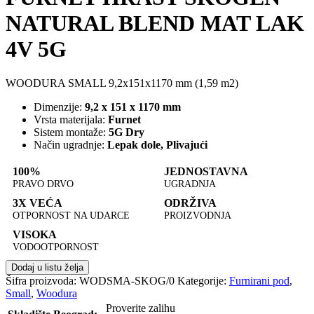
NATURAL BLEND MAT LAK
4V 5G
WOODURA SMALL 9,2x151x1170 mm (1,59 m2)
Dimenzije:
9,2 x 151 x 1170 mm
Vrsta materijala:
Furnet
Sistem montaže:
5G Dry
Način ugradnje:
Lepak dole, Plivajući
100%
JEDNOSTAVNA
PRAVO DRVO
UGRADNJA
3X VEĆA
ODRŽIVA
OTPORNOST NA UDARCE
PROIZVODNJA
VISOKA
VODOOTPORNOST
Dodaj u listu želja
Šifra proizvoda:
WODSMA-SKOG/0
Kategorije:
Furnirani pod
,
Small
,
Woodura
Proverite zalihu