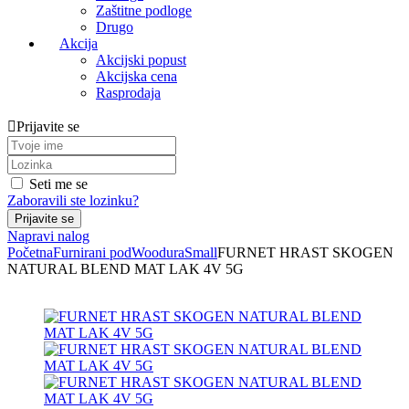
Zaštitne podloge
Drugo
Akcija
Akcijski popust
Akcijska cena
Rasprodaja
Prijavite se
Seti me se
Zaboravili ste lozinku?
Napravi nalog
Početna
Furnirani pod
Woodura
Small
FURNET HRAST SKOGEN
NATURAL BLEND MAT LAK 4V 5G