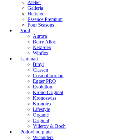
Atelier
Galleria
Heritage
Essence Premium
Four Seasons
Vinil
Aurora
Berry Alloc
NextStep
Winflex
Laminati
Binyl
Classen
Cosmoflooritan
Egger PRO
Evolution
Krono Original
Kronoswiss
Kronotex
Lifestyle
Organic
Original
Villeroy & Boch
Podovi od plute
Wicanders