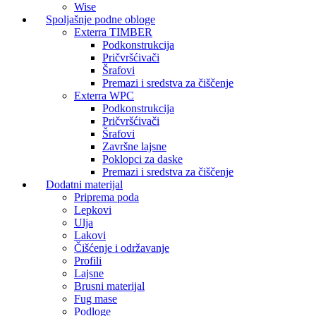
Wise
Spoljašnje podne obloge
Exterra TIMBER
Podkonstrukcija
Pričvršćivači
Šrafovi
Premazi i sredstva za čiščenje
Exterra WPC
Podkonstrukcija
Pričvršćivači
Šrafovi
Završne lajsne
Poklopci za daske
Premazi i sredstva za čiščenje
Dodatni materijal
Priprema poda
Lepkovi
Ulja
Lakovi
Čišćenje i održavanje
Profili
Lajsne
Brusni materijal
Fug mase
Podloge