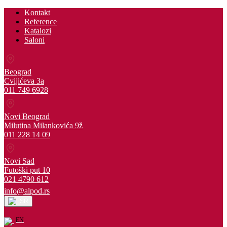
Kontakt
Reference
Katalozi
Saloni
Beograd
Cvijićeva 3a
011 749 6928
Novi Beograd
Milutina Milankovića 9ž
011 228 14 09
Novi Sad
Futoški put 10
021 4790 612
info@alpod.rs
SR
EN