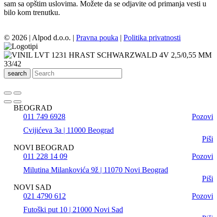
sam sa opštim uslovima. Možete da se odjavite od primanja vesti u
bilo kom trenutku.
© 2026 | Alpod d.o.o. |
Pravna pouka
|
Politika privatnosti
search
BEOGRAD
011 749 6928
Pozovi
Cvijićeva 3a | 11000 Beograd
Piši
NOVI BEOGRAD
011 228 14 09
Pozovi
Milutina Milankovića 9ž | 11070 Novi Beograd
Piši
NOVI SAD
021 4790 612
Pozovi
Futoški put 10 | 21000 Novi Sad