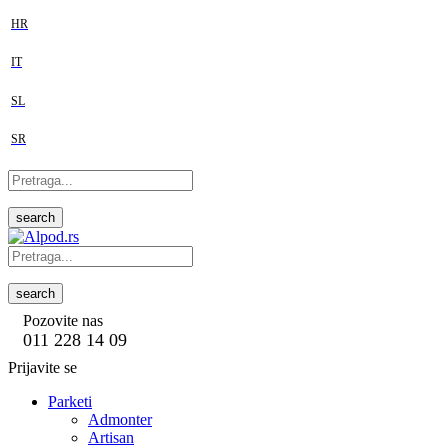
HR
IT
SL
SR
search
search
Pozovite nas
011 228 14 09
Prijavite se
Parketi
Admonter
Artisan