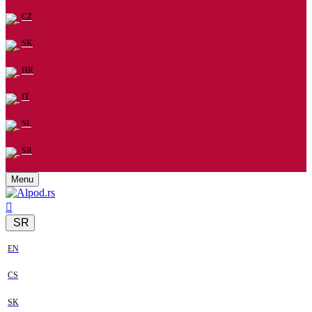
CZ
SK
HR
IT
SL
SR
Menu
SR
EN
CS
SK