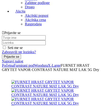
Zaštitne podloge
Drugo
Akcija
Akcijski popust
Akcijska cena
Rasprodaja
Prijavite se
Seti me se
Zaboravili ste lozinku?
Napravi nalog
Početna
Furnirani pod
Woodura
X-Large
FURNET HRAST
GRYTET VAPOR CONTRAST NATURE MAT LAK 5G Dry