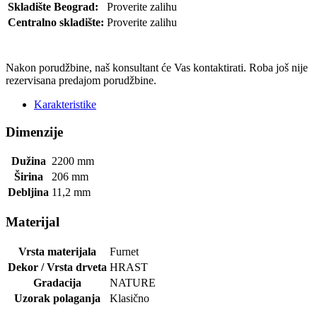
Skladište Beograd:
Proverite zalihu
Centralno skladište:
Proverite zalihu
POŠALJI UPIT
Nakon porudžbine, naš konsultant će Vas kontaktirati. Roba još nije
rezervisana predajom porudžbine.
Karakteristike
Dimenzije
Dužina
2200
mm
Širina
206
mm
Debljina
11,2
mm
Materijal
Vrsta materijala
Furnet
Dekor / Vrsta drveta
HRAST
Gradacija
NATURE
Uzorak polaganja
Klasično