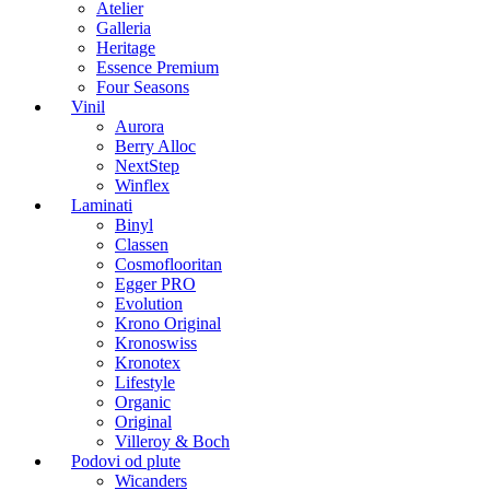
Atelier
Galleria
Heritage
Essence Premium
Four Seasons
Vinil
Aurora
Berry Alloc
NextStep
Winflex
Laminati
Binyl
Classen
Cosmoflooritan
Egger PRO
Evolution
Krono Original
Kronoswiss
Kronotex
Lifestyle
Organic
Original
Villeroy & Boch
Podovi od plute
Wicanders