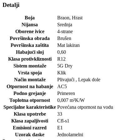
Detalji
Boja
Braon
,
Hrast
Nijansa
Srednja
Oborene ivice
4-strane
Površinska obrada
Brušen
Površinska zaštita
Mat lakiran
Habajući sloj
0,60
Klasa protivkliznosti
R12
Sistem montaže
5G Dry
Vrsta spoja
Klik
Način montaže
Plivajući
,
Lepak dole
Otpornost na habanje
AC5
Podno grejanje
Primeren
Toplotna otpornost
0,007
m²K/W
Specijalne karakteristike
Povećana otpornost na vodu
Klasa upotrebe
33
Klasa zapaljivosti
Cfl-s1
Emisioni razred
E1
Uzorak daske
Jednolamelni