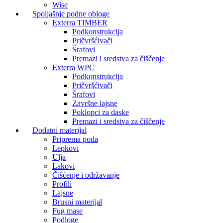
Wise
Spoljašnje podne obloge
Exterra TIMBER
Podkonstrukcija
Pričvršćivači
Šrafovi
Premazi i sredstva za čiščenje
Exterra WPC
Podkonstrukcija
Pričvršćivači
Šrafovi
Završne lajsne
Poklopci za daske
Premazi i sredstva za čiščenje
Dodatni materijal
Priprema poda
Lepkovi
Ulja
Lakovi
Čišćenje i održavanje
Profili
Lajsne
Brusni materijal
Fug mase
Podloge