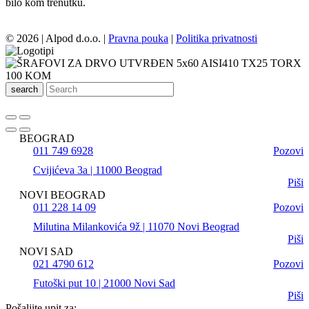
bilo kom trenutku.
© 2026 | Alpod d.o.o. |
Pravna pouka
|
Politika privatnosti
search
BEOGRAD
011 749 6928
Pozovi
Cvijićeva 3a | 11000 Beograd
Piši
NOVI BEOGRAD
011 228 14 09
Pozovi
Milutina Milankovića 9ž | 11070 Novi Beograd
Piši
NOVI SAD
021 4790 612
Pozovi
Futoški put 10 | 21000 Novi Sad
Piši
Pošaljite upit za: