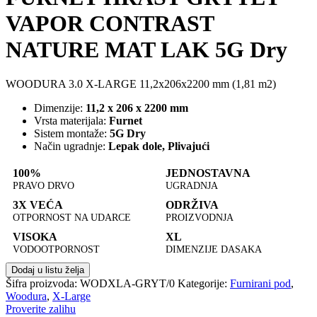
VAPOR CONTRAST
NATURE MAT LAK 5G Dry
WOODURA 3.0 X-LARGE 11,2x206x2200 mm (1,81 m2)
Dimenzije:
11,2 x 206 x 2200 mm
Vrsta materijala:
Furnet
Sistem montaže:
5G Dry
Način ugradnje:
Lepak dole, Plivajući
100%
JEDNOSTAVNA
PRAVO DRVO
UGRADNJA
3X VEĆA
ODRŽIVA
OTPORNOST NA UDARCE
PROIZVODNJA
VISOKA
XL
VODOOTPORNOST
DIMENZIJE DASAKA
Dodaj u listu želja
Šifra proizvoda:
WODXLA-GRYT/0
Kategorije:
Furnirani pod
,
Woodura
,
X-Large
Proverite zalihu