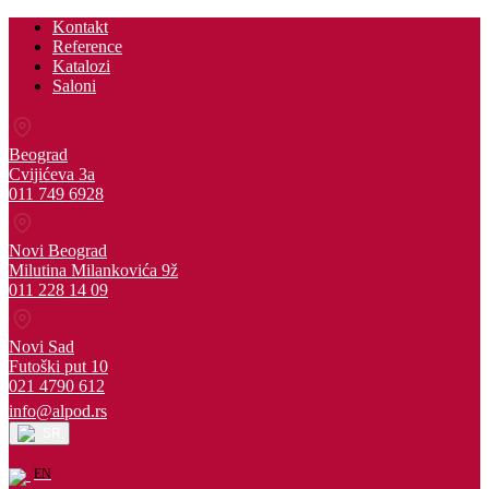
Kontakt
Reference
Katalozi
Saloni
Beograd
Cvijićeva 3a
011 749 6928
Novi Beograd
Milutina Milankovića 9ž
011 228 14 09
Novi Sad
Futoški put 10
021 4790 612
info@alpod.rs
SR
EN