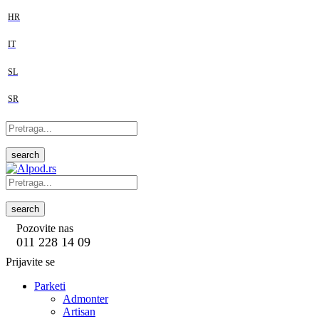
HR
IT
SL
SR
search
search
Pozovite nas
011 228 14 09
Prijavite se
Parketi
Admonter
Artisan