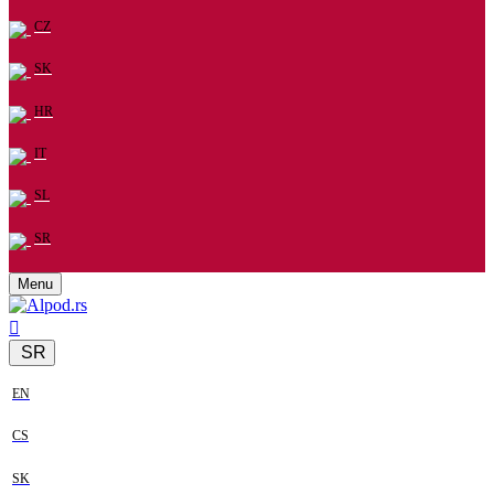
CZ
SK
HR
IT
SL
SR
Menu
SR
EN
CS
SK