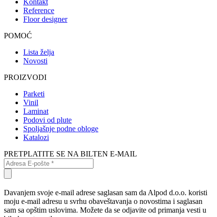
Kontakt
Reference
Floor designer
POMOĆ
Lista želja
Novosti
PROIZVODI
Parketi
Vinil
Laminat
Podovi od plute
Spoljašnje podne obloge
Katalozi
PRETPLATITE SE NA BILTEN E-MAIL
Davanjem svoje e-mail adrese saglasan sam da Alpod d.o.o. koristi
moju e-mail adresu u svrhu obaveštavanja o novostima i saglasan
sam sa opštim uslovima. Možete da se odjavite od primanja vesti u