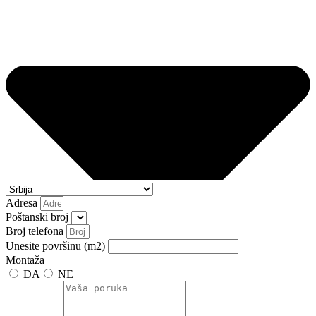
Adresa
Poštanski broj
Broj telefona
Unesite površinu (m2)
Montaža
DA
NE