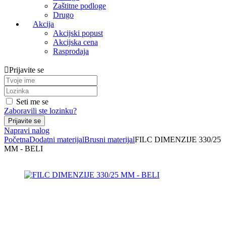
Zaštitne podloge
Drugo
Akcija
Akcijski popust
Akcijska cena
Rasprodaja
Prijavite se
Seti me se
Zaboravili ste lozinku?
Napravi nalog
Početna
Dodatni materijal
Brusni materijal
FILC DIMENZIJE 330/25
MM - BELI