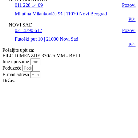
011 228 14 09
Pozovi
Milutina Milankovića 9ž | 11070 Novi Beograd
Piši
NOVI SAD
021 4790 612
Pozovi
Futoški put 10 | 21000 Novi Sad
Piši
Pošaljite upit za:
FILC DIMENZIJE 330/25 MM - BELI
Ime i prezime
Poduzeće
E-mail adresa
Država