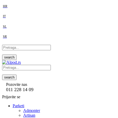
HR
IT
SL
SR
search
search
Pozovite nas
011 228 14 09
Prijavite se
Parketi
Admonter
Artisan