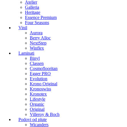
Atelier
Galleria
Heritage
Essence Premium
Four Seasons
Vinil
Aurora
Berry Alloc
NextStep
Winflex
Laminati
Binyl
Classen
Cosmoflooritan
Egger PRO
Evolution
Krono Original
Kronoswiss
Kronotex
Lifestyle
Organic
Original
Villeroy & Boch
Podovi od plute
Wicanders