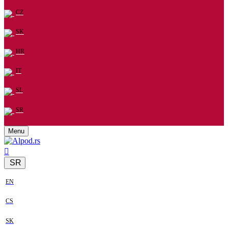
CZ
SK
HR
IT
SL
SR
Menu
SR
EN
CS
SK