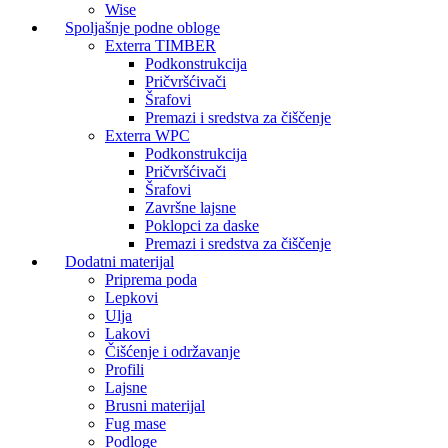
Wise
Spoljašnje podne obloge
Exterra TIMBER
Podkonstrukcija
Pričvršćivači
Šrafovi
Premazi i sredstva za čiščenje
Exterra WPC
Podkonstrukcija
Pričvršćivači
Šrafovi
Završne lajsne
Poklopci za daske
Premazi i sredstva za čiščenje
Dodatni materijal
Priprema poda
Lepkovi
Ulja
Lakovi
Čišćenje i održavanje
Profili
Lajsne
Brusni materijal
Fug mase
Podloge