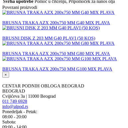
Svrha upotrebe
Pomoć u čišćenju
,
Pripomoček za nanos olja
Povezani proizvodi
BRUSNA TRAKA AZX 200x750 MM G40 MIX PLAVA
BRUSNI DISK Z 203 MM G40 PLAVI (50 KOS)
BRUSNA TRAKA AZX 200x750 MM G80 MIX PLAVA
BRUSNA TRAKA AZX 200x750 MM G100 MIX PLAVA
×
CENTAR PODNIH OBLOGA BEOGRAD
BEOGRAD
Cvijićeva 3a | 11000 Beograd
011 749 6928
info@alpod.rs
Ponedeljak - Petak:
08:00 - 20:00
Subota:
09:00 - 14:00