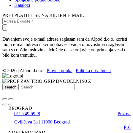
Katalozi
PRETPLATITE SE NA BILTEN E-MAIL
Davanjem svoje e-mail adrese saglasan sam da Alpod d.o.o. koristi
moju e-mail adresu u svrhu obaveštavanja o novostima i saglasan
sam sa opštim uslovima. Možete da se odjavite od primanja vesti u
bilo kom trenutku.
© 2026 | Alpod d.o.o. |
Pravna pouka
|
Politika privatnosti
search
BEOGRAD
011 749 6928
Pozovi
Cvijićeva 3a | 11000 Beograd
Piši
NOVI BEOGRAD