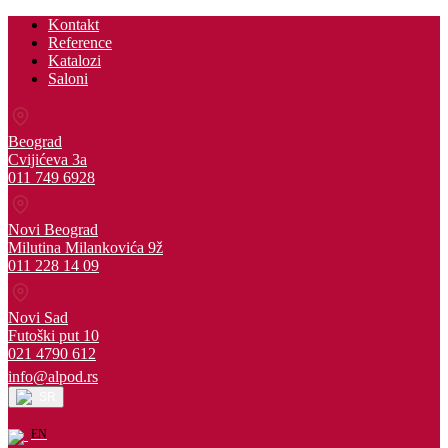
Kontakt
Reference
Katalozi
Saloni
Beograd
Cvijićeva 3a
011 749 6928
Novi Beograd
Milutina Milankovića 9ž
011 228 14 09
Novi Sad
Futoški put 10
021 4790 612
info@alpod.rs
SR
EN