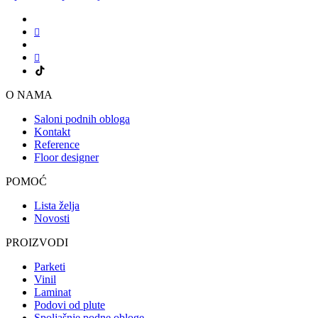
O NAMA
Saloni podnih obloga
Kontakt
Reference
Floor designer
POMOĆ
Lista želja
Novosti
PROIZVODI
Parketi
Vinil
Laminat
Podovi od plute
Spoljašnje podne obloge