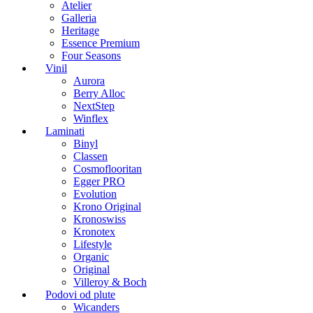
Atelier
Galleria
Heritage
Essence Premium
Four Seasons
Vinil
Aurora
Berry Alloc
NextStep
Winflex
Laminati
Binyl
Classen
Cosmoflooritan
Egger PRO
Evolution
Krono Original
Kronoswiss
Kronotex
Lifestyle
Organic
Original
Villeroy & Boch
Podovi od plute
Wicanders