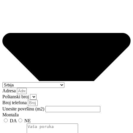
Adresa
Poštanski broj
Broj telefona
Unesite površinu (m2)
Montaža
DA
NE