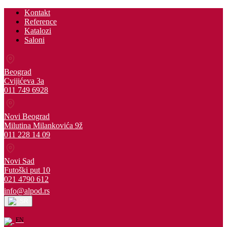
Kontakt
Reference
Katalozi
Saloni
Beograd
Cvijićeva 3a
011 749 6928
Novi Beograd
Milutina Milankovića 9ž
011 228 14 09
Novi Sad
Futoški put 10
021 4790 612
info@alpod.rs
SR
EN