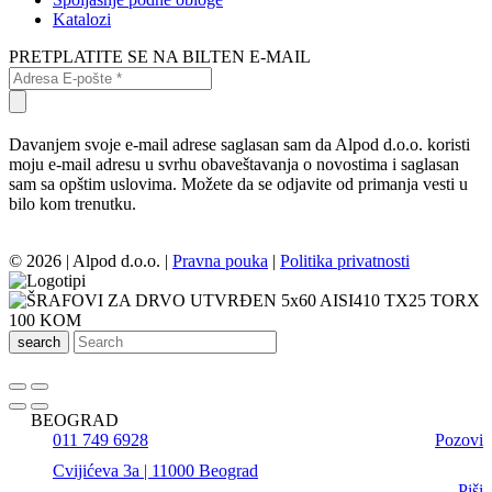
Katalozi
PRETPLATITE SE NA BILTEN E-MAIL
Davanjem svoje e-mail adrese saglasan sam da Alpod d.o.o. koristi
moju e-mail adresu u svrhu obaveštavanja o novostima i saglasan
sam sa opštim uslovima. Možete da se odjavite od primanja vesti u
bilo kom trenutku.
© 2026 | Alpod d.o.o. |
Pravna pouka
|
Politika privatnosti
search
BEOGRAD
011 749 6928
Pozovi
Cvijićeva 3a | 11000 Beograd
Piši