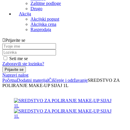
Zaštitne podloge
Drugo
Akcija
Akcijski popust
Akcijska cena
Rasprodaja
Prijavite se
Seti me se
Zaboravili ste lozinku?
Napravi nalog
Početna
Dodatni materijal
Čišćenje i održavanje
SREDSTVO ZA
POLIRANJE MAKE-UP SIJAJ 1L