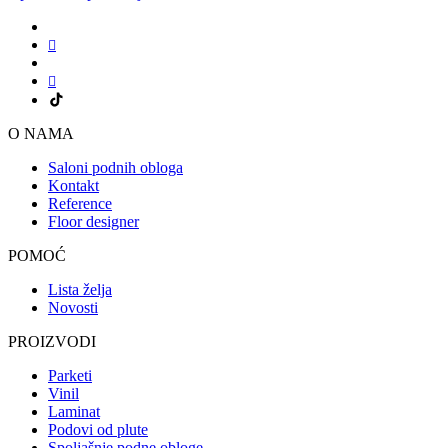
O NAMA
Saloni podnih obloga
Kontakt
Reference
Floor designer
POMOĆ
Lista želja
Novosti
PROIZVODI
Parketi
Vinil
Laminat
Podovi od plute
Spoljašnje podne obloge