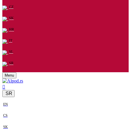
CZ
SK
HR
IT
SL
SR
Menu
SR
EN
CS
SK