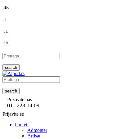
HR
IT
SL
SR
search
search
Pozovite nas
011 228 14 09
Prijavite se
Parketi
Admonter
Artisan