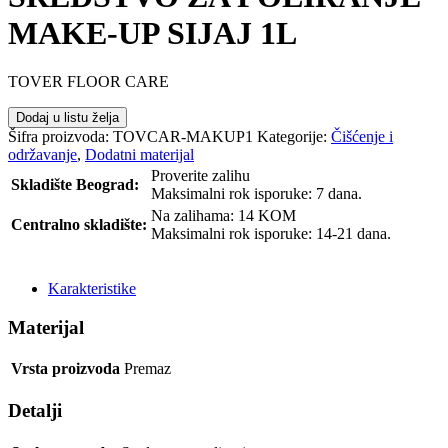
MAKE-UP SIJAJ 1L
TOVER FLOOR CARE
Dodaj u listu želja
Šifra proizvoda:
TOVCAR-MAKUP1
Kategorije:
Čišćenje i
održavanje
,
Dodatni materijal
Proverite zalihu
Skladište Beograd:
Maksimalni rok isporuke: 7 dana.
Na zalihama: 14 KOM
Centralno skladište:
Maksimalni rok isporuke: 14-21 dana.
POŠALJI UPIT
Karakteristike
Materijal
Vrsta proizvoda
Premaz
Detalji