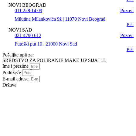
NOVI BEOGRAD
011 228 14 09
Pozovi
Milutina Milankovića 9ž | 11070 Novi Beograd
Piši
NOVI SAD
021 4790 612
Pozovi
Futoški put 10 | 21000 Novi Sad
Piši
Pošaljite upit za:
SREDSTVO ZA POLIRANJE MAKE-UP SIJAJ 1L
Ime i prezime
Poduzeće
E-mail adresa
Država