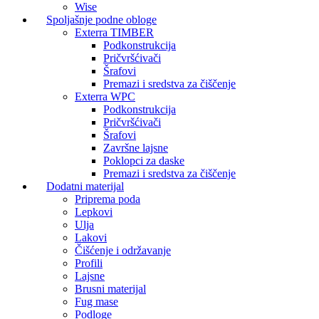
Wise
Spoljašnje podne obloge
Exterra TIMBER
Podkonstrukcija
Pričvršćivači
Šrafovi
Premazi i sredstva za čiščenje
Exterra WPC
Podkonstrukcija
Pričvršćivači
Šrafovi
Završne lajsne
Poklopci za daske
Premazi i sredstva za čiščenje
Dodatni materijal
Priprema poda
Lepkovi
Ulja
Lakovi
Čišćenje i održavanje
Profili
Lajsne
Brusni materijal
Fug mase
Podloge