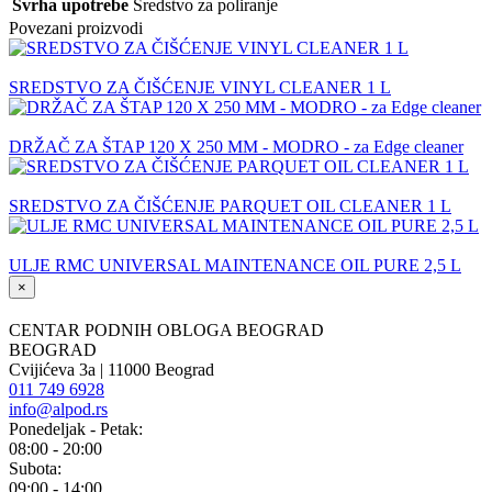
Svrha upotrebe
Sredstvo za poliranje
Povezani proizvodi
SREDSTVO ZA ČIŠĆENJE VINYL CLEANER 1 L
DRŽAČ ZA ŠTAP 120 X 250 MM - MODRO - za Edge cleaner
SREDSTVO ZA ČIŠĆENJE PARQUET OIL CLEANER 1 L
ULJE RMC UNIVERSAL MAINTENANCE OIL PURE 2,5 L
×
CENTAR PODNIH OBLOGA BEOGRAD
BEOGRAD
Cvijićeva 3a | 11000 Beograd
011 749 6928
info@alpod.rs
Ponedeljak - Petak:
08:00 - 20:00
Subota:
09:00 - 14:00