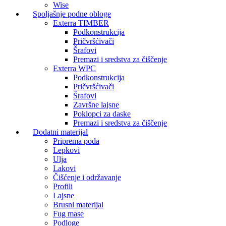
Wise
Spoljašnje podne obloge
Exterra TIMBER
Podkonstrukcija
Pričvršćivači
Šrafovi
Premazi i sredstva za čiščenje
Exterra WPC
Podkonstrukcija
Pričvršćivači
Šrafovi
Završne lajsne
Poklopci za daske
Premazi i sredstva za čiščenje
Dodatni materijal
Priprema poda
Lepkovi
Ulja
Lakovi
Čišćenje i održavanje
Profili
Lajsne
Brusni materijal
Fug mase
Podloge