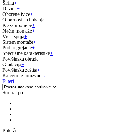
Širina
+
Dužina
+
Oborene ivice
+
Otpornost na habanje
+
Klasa upotrebe
+
Način montaže
+
Vrsta spoja
+
Sistem montaže
+
Podno grejanje
+
Specijalne karakteristike
+
Površinska obrada
+
Gradacija
+
Površinska zaštita
+
Kategorije proizvoda
-
Filteri
Sortiraj po
Prikaži