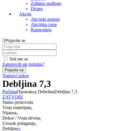
Zaštitne podloge
Drugo
Akcija
Akcijski popust
Akcijska cena
Rasprodaja
Prijavite se
Seti me se
Zaboravili ste lozinku?
Napravi nalog
Debljina 7,3
Početna
Производ Debelina
Debljina 7,3
ZATVORI
Status proizvoda
Vrsta materijala
-
Nijansa
-
Dekor / Vrsta drveta
-
Uzorak polaganja
-
Debljina
+