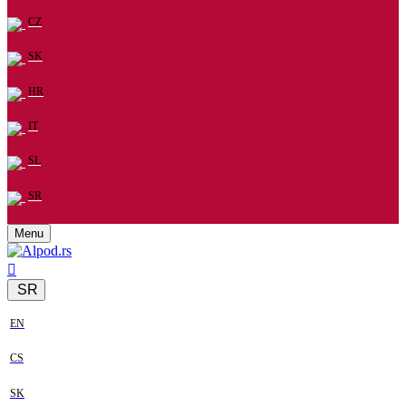
CZ
SK
HR
IT
SL
SR
Menu
SR
EN
CS
SK