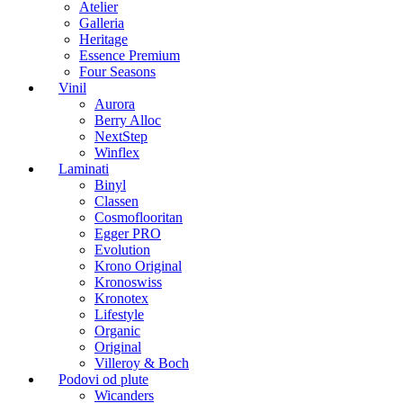
Atelier
Galleria
Heritage
Essence Premium
Four Seasons
Vinil
Aurora
Berry Alloc
NextStep
Winflex
Laminati
Binyl
Classen
Cosmoflooritan
Egger PRO
Evolution
Krono Original
Kronoswiss
Kronotex
Lifestyle
Organic
Original
Villeroy & Boch
Podovi od plute
Wicanders