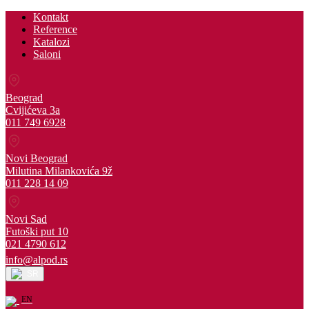
Kontakt
Reference
Katalozi
Saloni
Beograd
Cvijićeva 3a
011 749 6928
Novi Beograd
Milutina Milankovića 9ž
011 228 14 09
Novi Sad
Futoški put 10
021 4790 612
info@alpod.rs
SR
EN