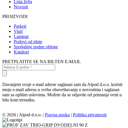
Lista želja
Novosti
PROIZVODI
Parketi
Vinil
Laminat
Podovi od plute
Spoljašnje podne obloge
Katalozi
PRETPLATITE SE NA BILTEN E-MAIL
Davanjem svoje e-mail adrese saglasan sam da Alpod d.o.o. koristi
moju e-mail adresu u svrhu obaveštavanja o novostima i saglasan
sam sa opštim uslovima. Možete da se odjavite od primanja vesti u
bilo kom trenutku.
© 2026 | Alpod d.o.o. |
Pravna pouka
|
Politika privatnosti