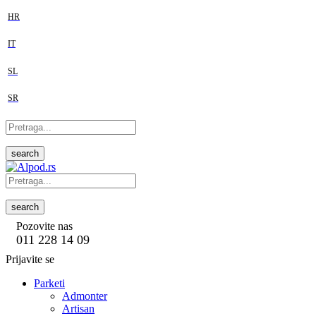
HR
IT
SL
SR
search
search
Pozovite nas
011 228 14 09
Prijavite se
Parketi
Admonter
Artisan