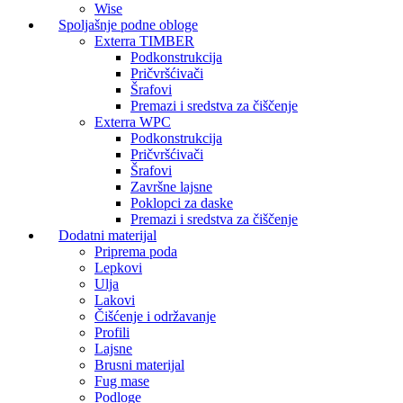
Wise
Spoljašnje podne obloge
Exterra TIMBER
Podkonstrukcija
Pričvršćivači
Šrafovi
Premazi i sredstva za čiščenje
Exterra WPC
Podkonstrukcija
Pričvršćivači
Šrafovi
Završne lajsne
Poklopci za daske
Premazi i sredstva za čiščenje
Dodatni materijal
Priprema poda
Lepkovi
Ulja
Lakovi
Čišćenje i održavanje
Profili
Lajsne
Brusni materijal
Fug mase
Podloge