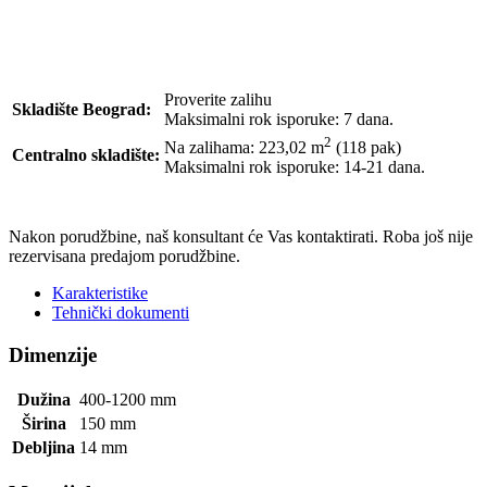
Proverite zalihu
Skladište Beograd:
Maksimalni rok isporuke: 7 dana.
2
Na zalihama: 223,02
m
(118 pak)
Centralno skladište:
Maksimalni rok isporuke: 14-21 dana.
POŠALJI UPIT
Nakon porudžbine, naš konsultant će Vas kontaktirati. Roba još nije
rezervisana predajom porudžbine.
Karakteristike
Tehnički dokumenti
Dimenzije
Dužina
400-1200
mm
Širina
150
mm
Debljina
14
mm