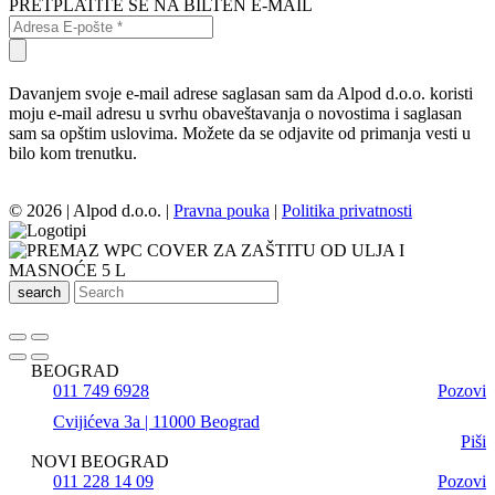
PRETPLATITE SE NA BILTEN E-MAIL
Davanjem svoje e-mail adrese saglasan sam da Alpod d.o.o. koristi
moju e-mail adresu u svrhu obaveštavanja o novostima i saglasan
sam sa opštim uslovima. Možete da se odjavite od primanja vesti u
bilo kom trenutku.
© 2026 | Alpod d.o.o. |
Pravna pouka
|
Politika privatnosti
search
BEOGRAD
011 749 6928
Pozovi
Cvijićeva 3a | 11000 Beograd
Piši
NOVI BEOGRAD
011 228 14 09
Pozovi