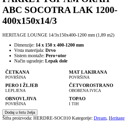
ABC SOCOTRA LAK 1200-
400x150x14/3
HERITAGE LOUNGE 14/3x150x400-1200 mm (1,89 m2)
Dimenzije:
14 x 150 x 400-1200 mm
Vrsta materijala:
Drvo
Sistem montaže:
Pero+utor
Način ugradnje:
Lepak dole
ČETKANA
MAT LAKIRANA
POVRŠINA
POVRŠINA
PERO I ŽLJEB
ČETVOROSTRANO
LEPLJENA
OBORENA IVICA
OBNOVLJIVA
TOPAO
POVRŠINA
I TIH
Dodaj u listu želja
Šifra proizvoda:
HERDRE-SOC010
Kategorije:
Dream
,
Heritage