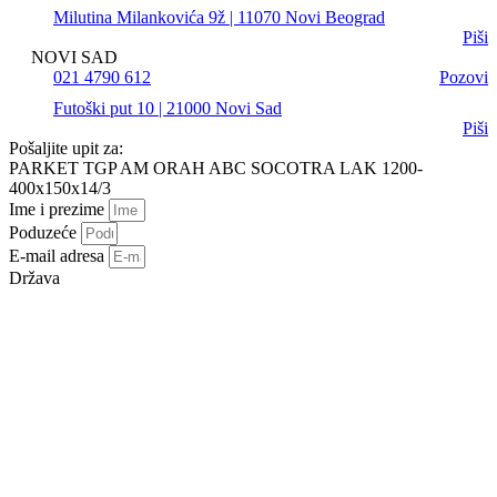
Milutina Milankovića 9ž | 11070 Novi Beograd
Piši
NOVI SAD
021 4790 612
Pozovi
Futoški put 10 | 21000 Novi Sad
Piši
Pošaljite upit za:
PARKET TGP AM ORAH ABC SOCOTRA LAK 1200-
400x150x14/3
Ime i prezime
Poduzeće
E-mail adresa
Država