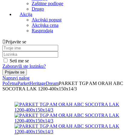
Zaštitne podloge
Drugo
Akcija
Akcijski popust
Akcijska cena
Rasprodaja
Prijavite se
Seti me se
Zaboravili ste lozinku?
Napravi nalog
Početna
Parket
Heritage
Dream
PARKET TGP AM ORAH ABC
SOCOTRA LAK 1200-400x150x14/3