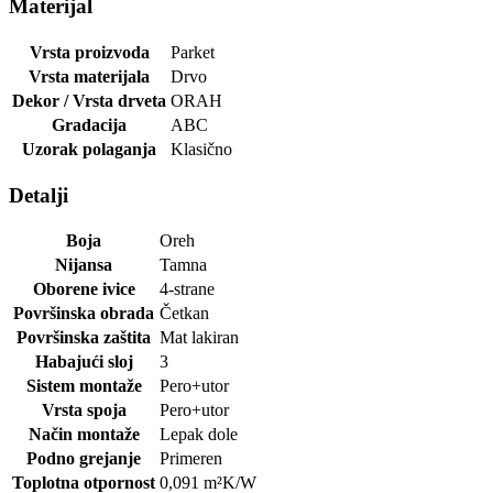
Materijal
Vrsta proizvoda
Parket
Vrsta materijala
Drvo
Dekor / Vrsta drveta
ORAH
Gradacija
ABC
Uzorak polaganja
Klasično
Detalji
Boja
Oreh
Nijansa
Tamna
Oborene ivice
4-strane
Površinska obrada
Četkan
Površinska zaštita
Mat lakiran
Habajući sloj
3
Sistem montaže
Pero+utor
Vrsta spoja
Pero+utor
Način montaže
Lepak dole
Podno grejanje
Primeren
Toplotna otpornost
0,091
m²K/W