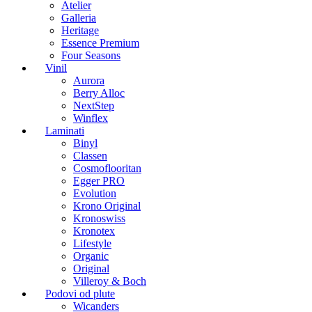
Atelier
Galleria
Heritage
Essence Premium
Four Seasons
Vinil
Aurora
Berry Alloc
NextStep
Winflex
Laminati
Binyl
Classen
Cosmoflooritan
Egger PRO
Evolution
Krono Original
Kronoswiss
Kronotex
Lifestyle
Organic
Original
Villeroy & Boch
Podovi od plute
Wicanders