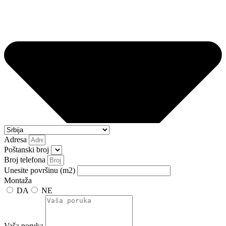
Adresa
Poštanski broj
Broj telefona
Unesite površinu (m2)
Montaža
DA
NE
Vaša poruka