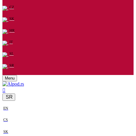
CZ
SK
HR
IT
SL
SR
Menu
SR
EN
CS
SK