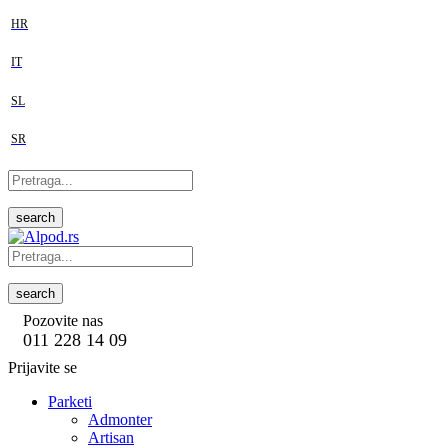
HR
IT
SL
SR
search
search
Pozovite nas
011 228 14 09
Prijavite se
Parketi
Admonter
Artisan