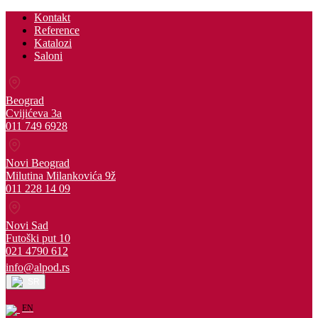
Kontakt
Reference
Katalozi
Saloni
Beograd
Cvijićeva 3a
011 749 6928
Novi Beograd
Milutina Milankovića 9ž
011 228 14 09
Novi Sad
Futoški put 10
021 4790 612
info@alpod.rs
SR
EN