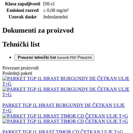
Klasa zapaljivosti
Dfl-s1
Emisioni razred
≤ 0,08 mg/m³
Uzorak daske
Jednolamelni
Dokumenti za proizvod
Tehnički list
Preuzmi tehnički list
Preuzmi
Generiši PDF
Povezani proizvodi
Poslednji paketi
PARKET TGP 1L HRAST BURGUNDY DE ČETKAN ULJE
T+G
PARKET TGP 1L HRAST TIMOR CD ČETKAN ULJE T+G