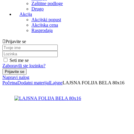
Zaštitne podloge
Drugo
Akcija
Akcijski popust
Akcijska cena
Rasprodaja
Prijavite se
Seti me se
Zaboravili ste lozinku?
Napravi nalog
Početna
Dodatni materijal
Lajsne
LAJSNA FOLIJA BELA 80x16