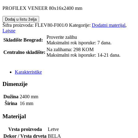
PROFILEX VENEER 80x16x2400 mm
Dodaj u listu želja
Šifra proizvoda:
FLEV80-F001/0
Kategorije:
Dodatni materijal
,
Lajsne
Proverite zalihu
Skladište Beograd:
Maksimalni rok isporuke: 7 dana.
Na zalihama: 298 KOM
Centralno skladište:
Maksimalni rok isporuke: 14-21 dana.
POŠALJI UPIT
Karakteristike
Dimenzije
Dužina
2400
mm
Širina
16
mm
Materijal
Vrsta proizvoda
Letve
Dekor / Vrsta drveta
BELA