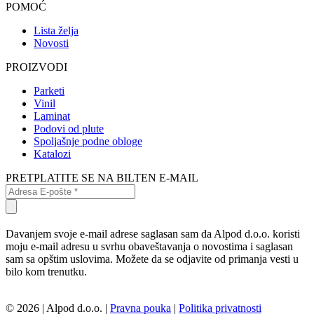
POMOĆ
Lista želja
Novosti
PROIZVODI
Parketi
Vinil
Laminat
Podovi od plute
Spoljašnje podne obloge
Katalozi
PRETPLATITE SE NA BILTEN E-MAIL
Davanjem svoje e-mail adrese saglasan sam da Alpod d.o.o. koristi
moju e-mail adresu u svrhu obaveštavanja o novostima i saglasan
sam sa opštim uslovima. Možete da se odjavite od primanja vesti u
bilo kom trenutku.
© 2026 | Alpod d.o.o. |
Pravna pouka
|
Politika privatnosti