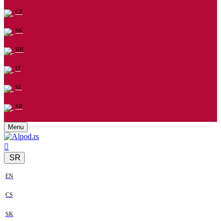
CZ
SK
HR
IT
SL
SR
Menu
SR
EN
CS
SK