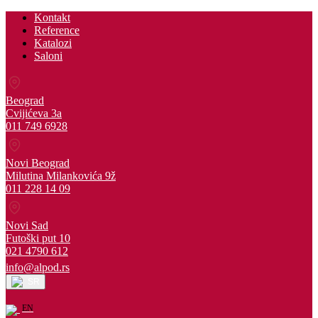
Kontakt
Reference
Katalozi
Saloni
Beograd
Cvijićeva 3a
011 749 6928
Novi Beograd
Milutina Milankovića 9ž
011 228 14 09
Novi Sad
Futoški put 10
021 4790 612
info@alpod.rs
SR
EN