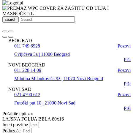
search
BEOGRAD
011 749 6928
Pozovi
Cvijićeva 3a | 11000 Beograd
Piši
NOVI BEOGRAD
011 228 14 09
Pozovi
Milutina Milankovića 9ž | 11070 Novi Beograd
Piši
NOVI SAD
021 4790 612
Pozovi
Futoški put 10 | 21000 Novi Sad
Piši
Pošaljite upit za:
LAJSNA FOLIJA BELA 80x16
Ime i prezime
Poduzeće