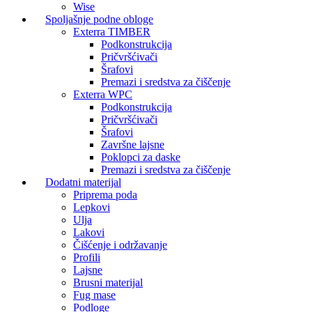
Wise
Spoljašnje podne obloge
Exterra TIMBER
Podkonstrukcija
Pričvršćivači
Šrafovi
Premazi i sredstva za čiščenje
Exterra WPC
Podkonstrukcija
Pričvršćivači
Šrafovi
Završne lajsne
Poklopci za daske
Premazi i sredstva za čiščenje
Dodatni materijal
Priprema poda
Lepkovi
Ulja
Lakovi
Čišćenje i održavanje
Profili
Lajsne
Brusni materijal
Fug mase
Podloge