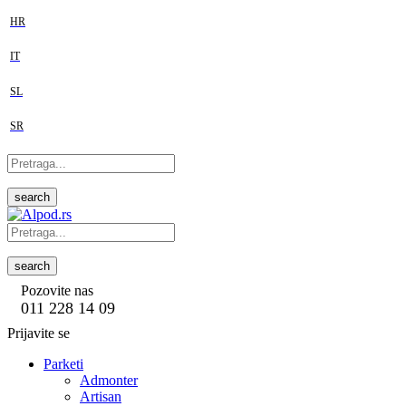
HR
IT
SL
SR
search
search
Pozovite nas
011 228 14 09
Prijavite se
Parketi
Admonter
Artisan