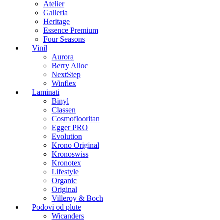
Atelier
Galleria
Heritage
Essence Premium
Four Seasons
Vinil
Aurora
Berry Alloc
NextStep
Winflex
Laminati
Binyl
Classen
Cosmoflooritan
Egger PRO
Evolution
Krono Original
Kronoswiss
Kronotex
Lifestyle
Organic
Original
Villeroy & Boch
Podovi od plute
Wicanders