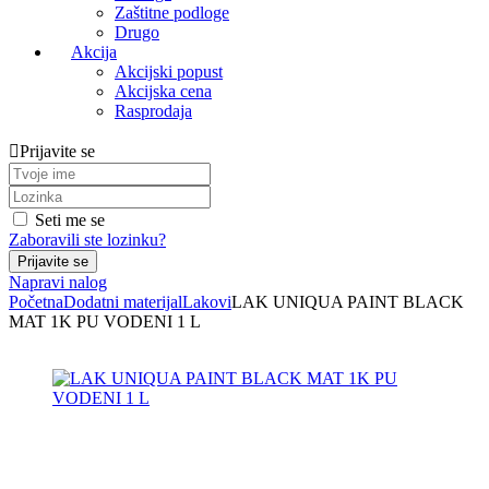
Zaštitne podloge
Drugo
Akcija
Akcijski popust
Akcijska cena
Rasprodaja
Prijavite se
Seti me se
Zaboravili ste lozinku?
Napravi nalog
Početna
Dodatni materijal
Lakovi
LAK UNIQUA PAINT BLACK
MAT 1K PU VODENI 1 L