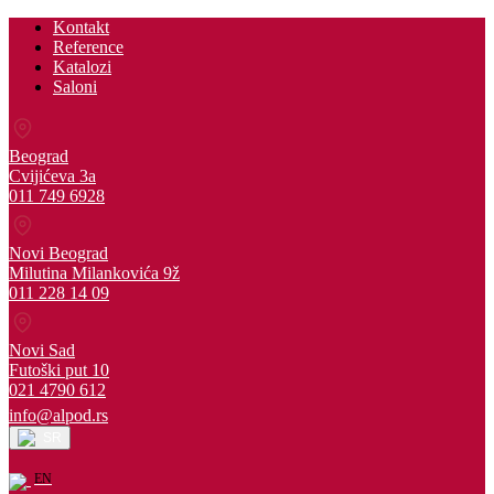
Kontakt
Reference
Katalozi
Saloni
Beograd
Cvijićeva 3a
011 749 6928
Novi Beograd
Milutina Milankovića 9ž
011 228 14 09
Novi Sad
Futoški put 10
021 4790 612
info@alpod.rs
SR
EN