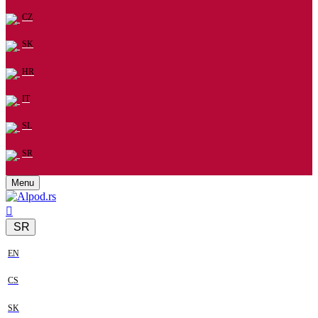
CZ
SK
HR
IT
SL
SR
Menu
SR
EN
CS
SK