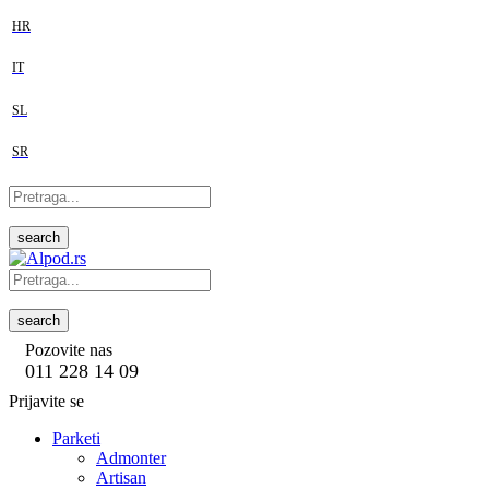
HR
IT
SL
SR
search
search
Pozovite nas
011 228 14 09
Prijavite se
Parketi
Admonter
Artisan