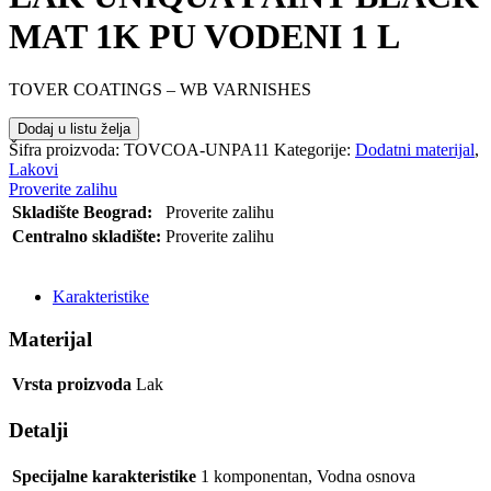
MAT 1K PU VODENI 1 L
TOVER COATINGS – WB VARNISHES
Dodaj u listu želja
Šifra proizvoda:
TOVCOA-UNPA11
Kategorije:
Dodatni materijal
,
Lakovi
Proverite zalihu
Skladište Beograd:
Proverite zalihu
Centralno skladište:
Proverite zalihu
POŠALJI UPIT
Karakteristike
Materijal
Vrsta proizvoda
Lak
Detalji
Specijalne karakteristike
1 komponentan
,
Vodna osnova