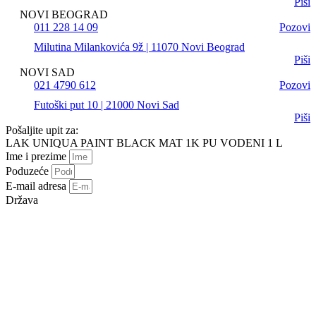
Piši
NOVI BEOGRAD
011 228 14 09
Pozovi
Milutina Milankovića 9ž | 11070 Novi Beograd
Piši
NOVI SAD
021 4790 612
Pozovi
Futoški put 10 | 21000 Novi Sad
Piši
Pošaljite upit za:
LAK UNIQUA PAINT BLACK MAT 1K PU VODENI 1 L
Ime i prezime
Poduzeće
E-mail adresa
Država