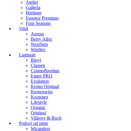
Atelier
Galleria
Heritage
Essence Premium
Four Seasons
Vinil
Aurora
Berry Alloc
NextStep
Winflex
Laminati
Binyl
Classen
Cosmoflooritan
Egger PRO
Evolution
Krono Original
Kronoswiss
Kronotex
Lifestyle
Organic
Original
Villeroy & Boch
Podovi od plute
Wicanders