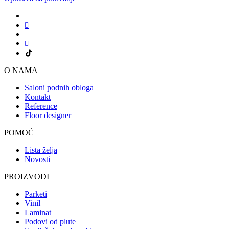
O NAMA
Saloni podnih obloga
Kontakt
Reference
Floor designer
POMOĆ
Lista želja
Novosti
PROIZVODI
Parketi
Vinil
Laminat
Podovi od plute