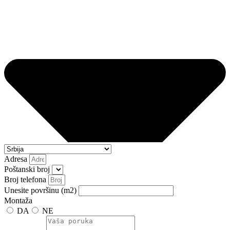
Adresa
Poštanski broj
Broj telefona
Unesite površinu (m2)
Montaža
DA
NE