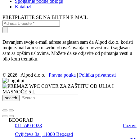
Spoljašnje podne obloge
Katalozi
PRETPLATITE SE NA BILTEN E-MAIL
Davanjem svoje e-mail adrese saglasan sam da Alpod d.o.o. koristi
moju e-mail adresu u svrhu obaveštavanja o novostima i saglasan
sam sa opštim uslovima. Možete da se odjavite od primanja vesti u
bilo kom trenutku.
© 2026 | Alpod d.o.o. |
Pravna pouka
|
Politika privatnosti
search
BEOGRAD
011 749 6928
Pozovi
Cvijićeva 3a | 11000 Beograd