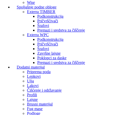
Wise
Spoljašnje podne obloge
Exterra TIMBER
Podkonstrukcija
Pričvršćivači
Šrafovi
Premazi i sredstva za čiščenje
Exterra WPC
Podkonstrukcija
Pričvršćivači
Šrafovi
Završne lajsne
Poklopci za daske
Premazi i sredstva za čiščenje
Dodatni materijal
Priprema poda
Lepkovi
Ulja
Lakovi
Čišćenje i održavanje
Profili
Lajsne
Brusni materijal
Fug mase
Podloge