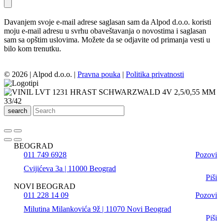
Davanjem svoje e-mail adrese saglasan sam da Alpod d.o.o. koristi
moju e-mail adresu u svrhu obaveštavanja o novostima i saglasan
sam sa opštim uslovima. Možete da se odjavite od primanja vesti u
bilo kom trenutku.
© 2026 | Alpod d.o.o. |
Pravna pouka
|
Politika privatnosti
search
BEOGRAD
011 749 6928
Pozovi
Cvijićeva 3a | 11000 Beograd
Piši
NOVI BEOGRAD
011 228 14 09
Pozovi
Milutina Milankovića 9ž | 11070 Novi Beograd
Piši