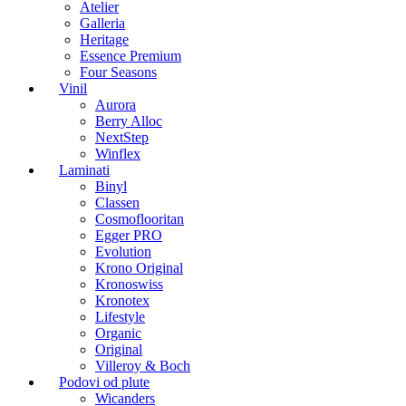
Atelier
Galleria
Heritage
Essence Premium
Four Seasons
Vinil
Aurora
Berry Alloc
NextStep
Winflex
Laminati
Binyl
Classen
Cosmoflooritan
Egger PRO
Evolution
Krono Original
Kronoswiss
Kronotex
Lifestyle
Organic
Original
Villeroy & Boch
Podovi od plute
Wicanders