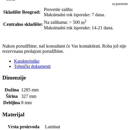
sa porezom
Proverite zalihu
Skladište Beograd:
Maksimalni rok isporuke: 7 dana.
2
Na zalihama: > 500
m
Centralno skladište:
Maksimalni rok isporuke: 14-21 dana.
POŠALJI UPIT
Nakon porudžbine, naš konsultant će Vas kontaktirati. Roba još nije
rezervisana predajom porudžbine.
Karakteristike
Tehnički dokumenti
Dimenzije
Dužina
1285
mm
Širina
327
mm
Debljina
8
mm
Materijal
Vrsta proizvoda
Laminat