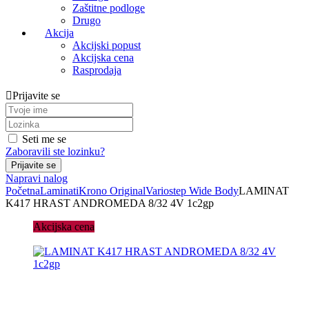
Zaštitne podloge
Drugo
Akcija
Akcijski popust
Akcijska cena
Rasprodaja
Prijavite se
Seti me se
Zaboravili ste lozinku?
Napravi nalog
Početna
Laminati
Krono Original
Variostep Wide Body
LAMINAT
K417 HRAST ANDROMEDA 8/32 4V 1c2gp
Akcijska cena