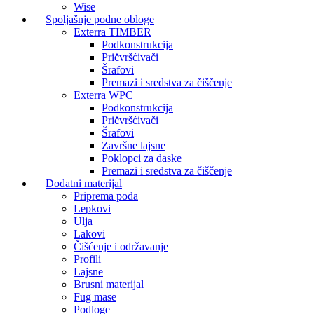
Wise
Spoljašnje podne obloge
Exterra TIMBER
Podkonstrukcija
Pričvršćivači
Šrafovi
Premazi i sredstva za čiščenje
Exterra WPC
Podkonstrukcija
Pričvršćivači
Šrafovi
Završne lajsne
Poklopci za daske
Premazi i sredstva za čiščenje
Dodatni materijal
Priprema poda
Lepkovi
Ulja
Lakovi
Čišćenje i održavanje
Profili
Lajsne
Brusni materijal
Fug mase
Podloge