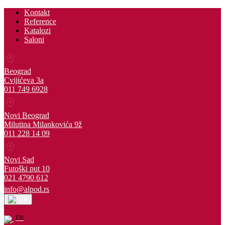
Kontakt
Reference
Katalozi
Saloni
Beograd
Cvijićeva 3a
011 749 6928
Novi Beograd
Milutina Milankovića 9ž
011 228 14 09
Novi Sad
Futoški put 10
021 4790 612
info@alpod.rs
SR
EN