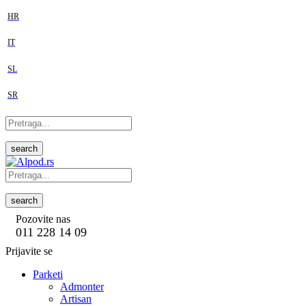
HR
IT
SL
SR
search
search
Pozovite nas
011 228 14 09
Prijavite se
Parketi
Admonter
Artisan