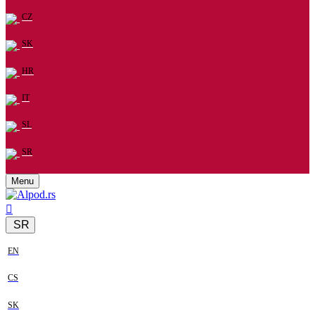
CZ
SK
HR
IT
SL
SR
Menu
SR
EN
CS
SK