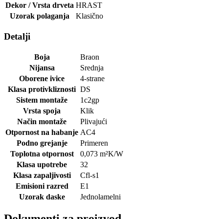
Dekor / Vrsta drveta
HRAST
Uzorak polaganja
Klasično
Detalji
Boja
Braon
Nijansa
Srednja
Oborene ivice
4-strane
Klasa protivkliznosti
DS
Sistem montaže
1c2gp
Vrsta spoja
Klik
Način montaže
Plivajući
Otpornost na habanje
AC4
Podno grejanje
Primeren
Toplotna otpornost
0,073
m²K/W
Klasa upotrebe
32
Klasa zapaljivosti
Cfl-s1
Emisioni razred
E1
Uzorak daske
Jednolamelni
Dokumenti za proizvod