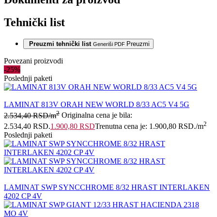
Tehnički list
Preuzmi tehnički list
Preuzmi
Generiši PDF
Povezani proizvodi
-25%
Poslednji paketi
LAMINAT 813V ORAH NEW WORLD 8/33 AC5 V4 5G
2
2.534,40
RSD
/m
Originalna cena je bila:
2
2.534,40 RSD.
1.900,80
RSD
Trenutna cena je: 1.900,80 RSD.
/m
Poslednji paketi
LAMINAT SWP SYNCCHROME 8/32 HRAST INTERLAKEN
4202 CP 4V