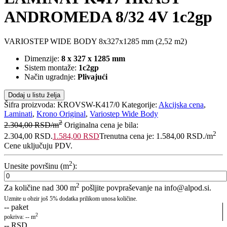
ANDROMEDA 8/32 4V 1c2gp
VARIOSTEP WIDE BODY 8x327x1285 mm (2,52 m2)
Dimenzije:
8 x 327 x 1285 mm
Sistem montaže:
1c2gp
Način ugradnje:
Plivajući
Dodaj u listu želja
Šifra proizvoda:
KROVSW-K417/0
Kategorije:
Akcijska cena
,
Laminati
,
Krono Original
,
Variostep Wide Body
2
2.304,00
RSD
/m
Originalna cena je bila:
2
2.304,00 RSD.
1.584,00
RSD
Trenutna cena je: 1.584,00 RSD.
/m
Cene uključuju PDV.
2
Unesite površinu (m
):
2
Za količine nad 300 m
pošljite povpraševanje na info@alpod.si.
Uzmite u obzir još 5% dodatka prilikom unosa količine.
--
paket
2
pokriva:
--
m
--
RSD