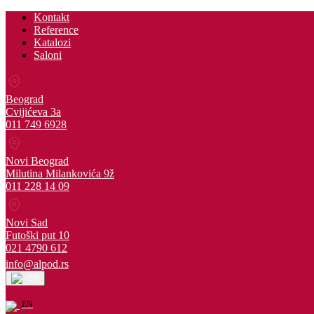
Kontakt
Reference
Katalozi
Saloni
Beograd
Cvijićeva 3a
011 749 6928
Novi Beograd
Milutina Milankovića 9ž
011 228 14 09
Novi Sad
Futoški put 10
021 4790 612
info@alpod.rs
SR
EN