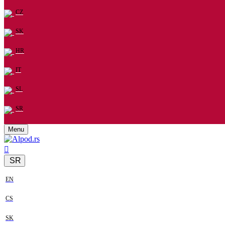
CZ
SK
HR
IT
SL
SR
Menu
SR
EN
CS
SK