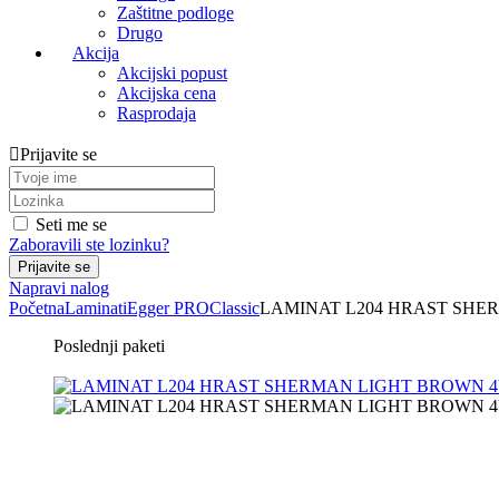
Zaštitne podloge
Drugo
Akcija
Akcijski popust
Akcijska cena
Rasprodaja
Prijavite se
Seti me se
Zaboravili ste lozinku?
Napravi nalog
Početna
Laminati
Egger PRO
Classic
LAMINAT L204 HRAST SHERM
Poslednji paketi