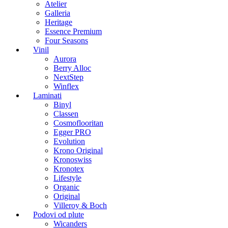
Atelier
Galleria
Heritage
Essence Premium
Four Seasons
Vinil
Aurora
Berry Alloc
NextStep
Winflex
Laminati
Binyl
Classen
Cosmoflooritan
Egger PRO
Evolution
Krono Original
Kronoswiss
Kronotex
Lifestyle
Organic
Original
Villeroy & Boch
Podovi od plute
Wicanders