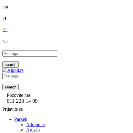
HR
IT
SL
SR
search
search
Pozovite nas
011 228 14 09
Prijavite se
Parketi
Admonter
Artisan