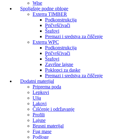
Wise
Spoljašnje podne obloge
Exterra TIMBER
Podkonstrukcija
Pričvršćivači
Šrafovi
Premazi i sredstva za čiščenje
Exterra WPC
Podkonstrukcija
Pričvršćivači
Šrafovi
Završne lajsne
Poklopci za daske
Premazi i sredstva za čiščenje
Dodatni materijal
Priprema poda
Lepkovi
Ulja
Lakovi
Čišćenje i održavanje
Profili
Lajsne
Brusni materijal
Fug mase
Podloge