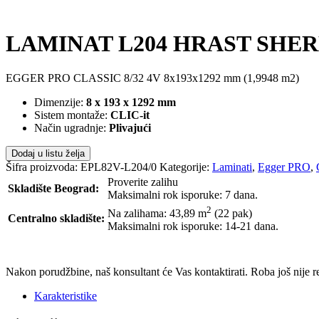
LAMINAT L204 HRAST SHERM
EGGER PRO CLASSIC 8/32 4V 8x193x1292 mm (1,9948 m2)
Dimenzije:
8 x 193 x 1292 mm
Sistem montaže:
CLIC-it
Način ugradnje:
Plivajući
Dodaj u listu želja
Šifra proizvoda:
EPL82V-L204/0
Kategorije:
Laminati
,
Egger PRO
,
Proverite zalihu
Skladište Beograd:
Maksimalni rok isporuke: 7 dana.
2
Na zalihama: 43,89
m
(22 pak)
Centralno skladište:
Maksimalni rok isporuke: 14-21 dana.
POŠALJI UPIT
Nakon porudžbine, naš konsultant će Vas kontaktirati. Roba još nije 
Karakteristike