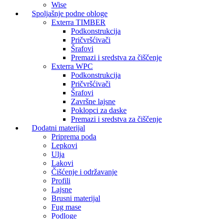
Wise
Spoljašnje podne obloge
Exterra TIMBER
Podkonstrukcija
Pričvršćivači
Šrafovi
Premazi i sredstva za čiščenje
Exterra WPC
Podkonstrukcija
Pričvršćivači
Šrafovi
Završne lajsne
Poklopci za daske
Premazi i sredstva za čiščenje
Dodatni materijal
Priprema poda
Lepkovi
Ulja
Lakovi
Čišćenje i održavanje
Profili
Lajsne
Brusni materijal
Fug mase
Podloge