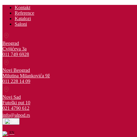
Kontakt
Reference
Katalozi
Saloni
Beograd
Cvijićeva 3a
011 749 6928
Novi Beograd
Milutina Milankovića 9ž
011 228 14 09
Novi Sad
Futoški put 10
021 4790 612
info@alpod.rs
SR
EN