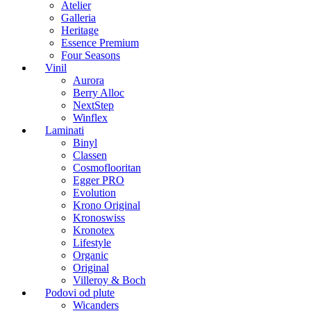
Atelier
Galleria
Heritage
Essence Premium
Four Seasons
Vinil
Aurora
Berry Alloc
NextStep
Winflex
Laminati
Binyl
Classen
Cosmoflooritan
Egger PRO
Evolution
Krono Original
Kronoswiss
Kronotex
Lifestyle
Organic
Original
Villeroy & Boch
Podovi od plute
Wicanders