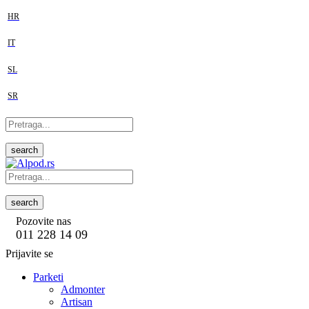
HR
IT
SL
SR
search
search
Pozovite nas
011 228 14 09
Prijavite se
Parketi
Admonter
Artisan