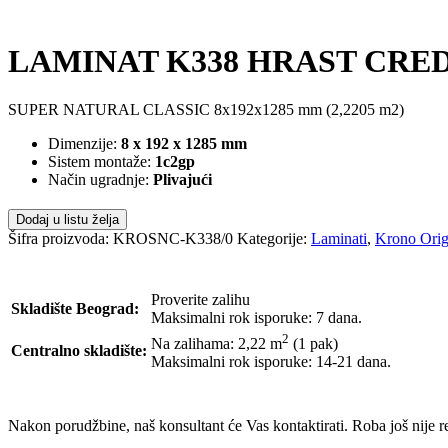
LAMINAT K338 HRAST CREDE
SUPER NATURAL CLASSIC 8x192x1285 mm (2,2205 m2)
Dimenzije:
8 x 192 x 1285 mm
Sistem montaže:
1c2gp
Način ugradnje:
Plivajući
Dodaj u listu želja
Šifra proizvoda:
KROSNC-K338/0
Kategorije:
Laminati
,
Krono Orig
Proverite zalihu
Skladište Beograd:
Maksimalni rok isporuke: 7 dana.
2
Na zalihama: 2,22
m
(1 pak)
Centralno skladište:
Maksimalni rok isporuke: 14-21 dana.
POŠALJI UPIT
Nakon porudžbine, naš konsultant će Vas kontaktirati. Roba još nije 