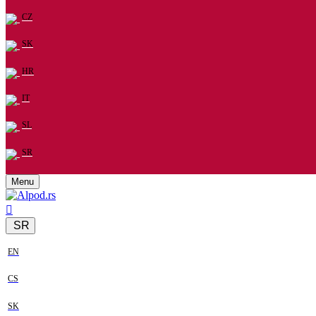
CZ
SK
HR
IT
SL
SR
Menu
SR
EN
CS
SK