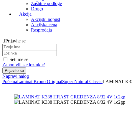
Zaštitne podloge
Drugo
Akcija
Akcijski popust
Akcijska cena
Rasprodaja
Prijavite se
Seti me se
Zaboravili ste lozinku?
Napravi nalog
Početna
Laminati
Krono Original
Super Natural Classic
LAMINAT K33