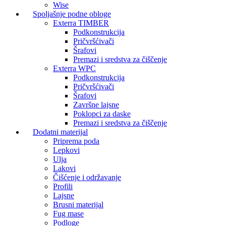
Wise
Spoljašnje podne obloge
Exterra TIMBER
Podkonstrukcija
Pričvršćivači
Šrafovi
Premazi i sredstva za čiščenje
Exterra WPC
Podkonstrukcija
Pričvršćivači
Šrafovi
Završne lajsne
Poklopci za daske
Premazi i sredstva za čiščenje
Dodatni materijal
Priprema poda
Lepkovi
Ulja
Lakovi
Čišćenje i održavanje
Profili
Lajsne
Brusni materijal
Fug mase
Podloge