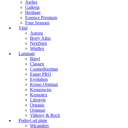
Atelier
Galleria
Heritage
Essence Premium
Four Seasons
Vinil
Aurora
Berry Alloc
NextStep
Winflex
Laminati
Binyl
Classen
Cosmoflooritan
Egger PRO
Evolution
Krono Original
Kronoswiss
Kronotex
Lifestyle
Organic
Original
Villeroy & Boch
Podovi od plute
Wicanders