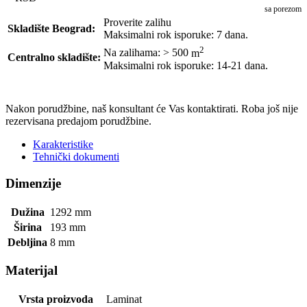
sa porezom
Proverite zalihu
Skladište Beograd:
Maksimalni rok isporuke: 7 dana.
2
Na zalihama: > 500
m
Centralno skladište:
Maksimalni rok isporuke: 14-21 dana.
POŠALJI UPIT
Nakon porudžbine, naš konsultant će Vas kontaktirati. Roba još nije
rezervisana predajom porudžbine.
Karakteristike
Tehnički dokumenti
Dimenzije
Dužina
1292
mm
Širina
193
mm
Debljina
8
mm
Materijal
Vrsta proizvoda
Laminat