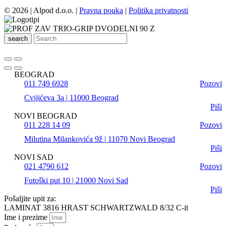
© 2026 | Alpod d.o.o. |
Pravna pouka
|
Politika privatnosti
search
BEOGRAD
011 749 6928
Pozovi
Cvijićeva 3a | 11000 Beograd
Piši
NOVI BEOGRAD
011 228 14 09
Pozovi
Milutina Milankovića 9ž | 11070 Novi Beograd
Piši
NOVI SAD
021 4790 612
Pozovi
Futoški put 10 | 21000 Novi Sad
Piši
Pošaljite upit za:
LAMINAT 3816 HRAST SCHWARTZWALD 8/32 C-it
Ime i prezime