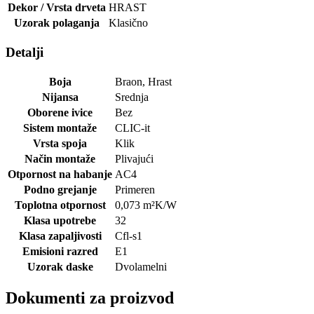
Dekor / Vrsta drveta
HRAST
Uzorak polaganja
Klasično
Detalji
Boja
Braon
,
Hrast
Nijansa
Srednja
Oborene ivice
Bez
Sistem montaže
CLIC-it
Vrsta spoja
Klik
Način montaže
Plivajući
Otpornost na habanje
AC4
Podno grejanje
Primeren
Toplotna otpornost
0,073
m²K/W
Klasa upotrebe
32
Klasa zapaljivosti
Cfl-s1
Emisioni razred
E1
Uzorak daske
Dvolamelni
Dokumenti za proizvod