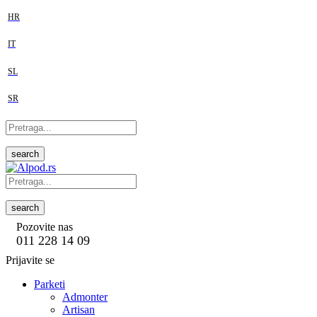
HR
IT
SL
SR
search
search
Pozovite nas
011 228 14 09
Prijavite se
Parketi
Admonter
Artisan