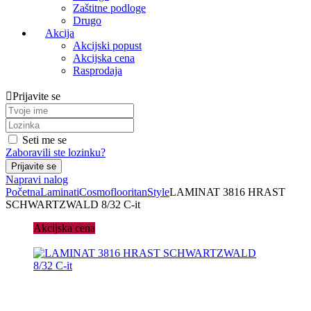
Zaštitne podloge
Drugo
Akcija
Akcijski popust
Akcijska cena
Rasprodaja
Prijavite se
Seti me se
Zaboravili ste lozinku?
Napravi nalog
Početna
Laminati
Cosmoflooritan
Style
LAMINAT 3816 HRAST
SCHWARTZWALD 8/32 C-it
Akcijska cena