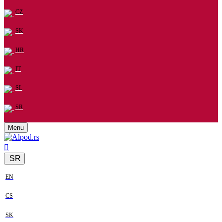
CZ
SK
HR
IT
SL
SR
Menu
SR
EN
CS
SK