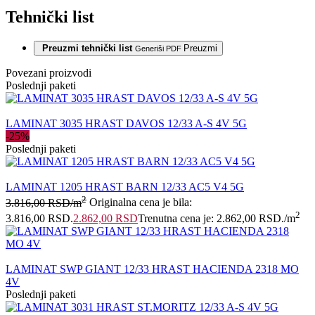
Tehnički list
Preuzmi tehnički list
Preuzmi
Generiši PDF
Povezani proizvodi
Poslednji paketi
LAMINAT 3035 HRAST DAVOS 12/33 A-S 4V 5G
-25%
Poslednji paketi
LAMINAT 1205 HRAST BARN 12/33 AC5 V4 5G
2
3.816,00
RSD
/m
Originalna cena je bila:
2
3.816,00 RSD.
2.862,00
RSD
Trenutna cena je: 2.862,00 RSD.
/m
LAMINAT SWP GIANT 12/33 HRAST HACIENDA 2318 MO
4V
Poslednji paketi