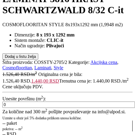
SCHWARTZWALD 8/32 C-it
COSMOFLOORITAN STYLE 8x193x1292 mm (1,9948 m2)
Dimenzije:
8 x 193 x 1292 mm
Sistem montaže:
CLIC-it
Način ugradnje:
Plivajući
Dodaj u listu želja
Šifra proizvoda:
COSSTY-2705/2
Kategorije:
Akcijska cena
,
Cosmoflooritan
,
Laminati
,
Style
2
1.526,40
RSD
/m
Originalna cena je bila:
2
1.526,40 RSD.
1.440,00
RSD
Trenutna cena je: 1.440,00 RSD.
/m
Cene uključuju PDV.
2
Unesite površinu (m
):
2
Za količine nad 300 m
pošljite povpraševanje na info@alpod.si.
Uzmite u obzir još 5% dodatka prilikom unosa količine.
--
paket
2
pokriva:
--
m
--
RSD