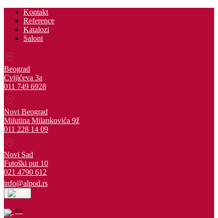
Kontakt
Reference
Katalozi
Saloni
Beograd
Cvijićeva 3a
011 749 6928
Novi Beograd
Milutina Milankovića 9ž
011 228 14 09
Novi Sad
Futoški put 10
021 4790 612
info@alpod.rs
SR
EN