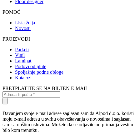
Floor designer
POMOĆ
Lista želja
Novosti
PROIZVODI
Parketi
Vinil
Laminat
Podovi od plute
Spoljašnje podne obloge
Katalozi
PRETPLATITE SE NA BILTEN E-MAIL
Davanjem svoje e-mail adrese saglasan sam da Alpod d.o.o. koristi
moju e-mail adresu u svrhu obaveštavanja o novostima i saglasan
sam sa opštim uslovima. Možete da se odjavite od primanja vesti u
bilo kom trenutku.