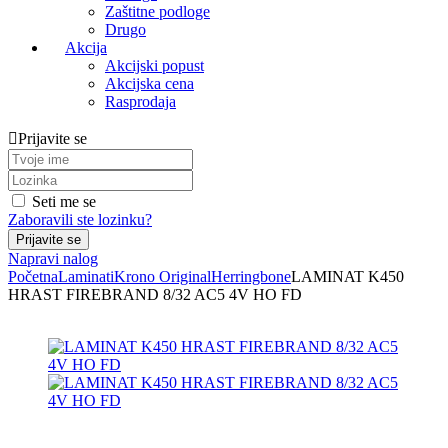
Zaštitne podloge
Drugo
Akcija
Akcijski popust
Akcijska cena
Rasprodaja
Prijavite se
Seti me se
Zaboravili ste lozinku?
Napravi nalog
Početna
Laminati
Krono Original
Herringbone
LAMINAT K450
HRAST FIREBRAND 8/32 AC5 4V HO FD