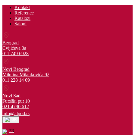
Kontakt
Reference
Katalozi
Saloni
Beograd
Cvijićeva 3a
011 749 6928
Novi Beograd
Milutina Milankovića 9ž
011 228 14 09
Novi Sad
Futoški put 10
021 4790 612
info@alpod.rs
SR
EN