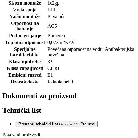
Sistem montaže
1c2gp+
Vrsta spoja
Klik
Način montaže
Plivajući
Otpornost na
AC5
habanje
Podno grejanje
Primeren
Toplotna otpornost
0,073
m²K/W
Specijalne
Povećana otpornost na vodu
,
Antibakterijska
karakteristike
površina
Klasa upotrebe
32
Klasa zapaljivosti
Cfl-s1
Emisioni razred
E1
Uzorak daske
Jednolamelni
Dokumenti za proizvod
Tehnički list
Preuzmi tehnički list
Preuzmi
Generiši PDF
Povezani proizvodi