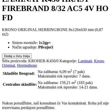
FIREBRAND 8/32 AC5 4V HO
FD
KRONO ORIGINAL HERRINGBONE 8x126x630 mm (0,87
m2)
Sistem montaže:
1c2gp+
Način ugradnje:
Plivajući
Dodaj u listu želja
Šifra proizvoda:
KROHER-K450/0
Kategorije:
Laminati
,
Krono
Original
,
Herringbone
2
Na zalihama: 6,09
m
(7 pak)
Skladište Beograd:
Maksimalni rok isporuke: 7 dana.
2
Na zalihama: 159,21
m
(183 pak)
Centralno skladište:
Maksimalni rok isporuke: 14-21 dana.
POŠALJI UPIT
Nakon porudžbine, naš konsultant će Vas kontaktirati. Roba još nije
rezervisana predajom porudžbine.