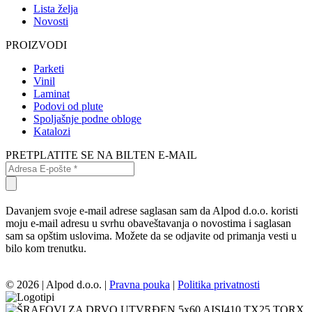
Lista želja
Novosti
PROIZVODI
Parketi
Vinil
Laminat
Podovi od plute
Spoljašnje podne obloge
Katalozi
PRETPLATITE SE NA BILTEN E-MAIL
Davanjem svoje e-mail adrese saglasan sam da Alpod d.o.o. koristi
moju e-mail adresu u svrhu obaveštavanja o novostima i saglasan
sam sa opštim uslovima. Možete da se odjavite od primanja vesti u
bilo kom trenutku.
© 2026 | Alpod d.o.o. |
Pravna pouka
|
Politika privatnosti