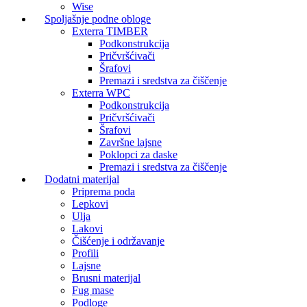
Wise
Spoljašnje podne obloge
Exterra TIMBER
Podkonstrukcija
Pričvršćivači
Šrafovi
Premazi i sredstva za čiščenje
Exterra WPC
Podkonstrukcija
Pričvršćivači
Šrafovi
Završne lajsne
Poklopci za daske
Premazi i sredstva za čiščenje
Dodatni materijal
Priprema poda
Lepkovi
Ulja
Lakovi
Čišćenje i održavanje
Profili
Lajsne
Brusni materijal
Fug mase
Podloge