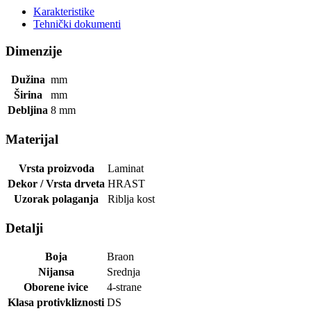
Karakteristike
Tehnički dokumenti
Dimenzije
Dužina
mm
Širina
mm
Debljina
8
mm
Materijal
Vrsta proizvoda
Laminat
Dekor / Vrsta drveta
HRAST
Uzorak polaganja
Riblja kost
Detalji
Boja
Braon
Nijansa
Srednja
Oborene ivice
4-strane
Klasa protivkliznosti
DS