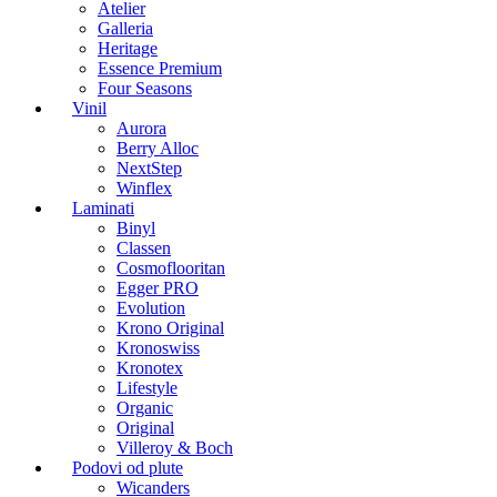
Atelier
Galleria
Heritage
Essence Premium
Four Seasons
Vinil
Aurora
Berry Alloc
NextStep
Winflex
Laminati
Binyl
Classen
Cosmoflooritan
Egger PRO
Evolution
Krono Original
Kronoswiss
Kronotex
Lifestyle
Organic
Original
Villeroy & Boch
Podovi od plute
Wicanders