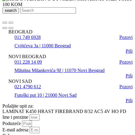
search
BEOGRAD
011 749 6928
Pozovi
Cvijićeva 3a | 11000 Beograd
Piši
NOVI BEOGRAD
011 228 14 09
Pozovi
Milutina Milankovića 9ž | 11070 Novi Beograd
Piši
NOVI SAD
021 4790 612
Pozovi
Futoški put 10 | 21000 Novi Sad
Piši
Pošaljite upit za:
LAMINAT K450 HRAST FIREBRAND 8/32 AC5 4V HO FD
Ime i prezime
Poduzeće
E-mail adresa