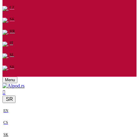
CZ
SK
HR
IT
SL
SR
Menu
SR
EN
CS
SK