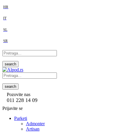
HR
IT
SL
SR
search
search
Pozovite nas
011 228 14 09
Prijavite se
Parketi
Admonter
Artisan