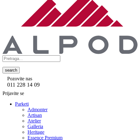
search
Pozovite nas
011 228 14 09
Prijavite se
Parketi
Admonter
Artisan
Atelier
Galleria
Heritage
Essence Premium