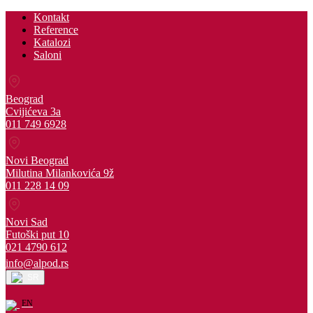
Kontakt
Reference
Katalozi
Saloni
Beograd
Cvijićeva 3a
011 749 6928
Novi Beograd
Milutina Milankovića 9ž
011 228 14 09
Novi Sad
Futoški put 10
021 4790 612
info@alpod.rs
SR
EN