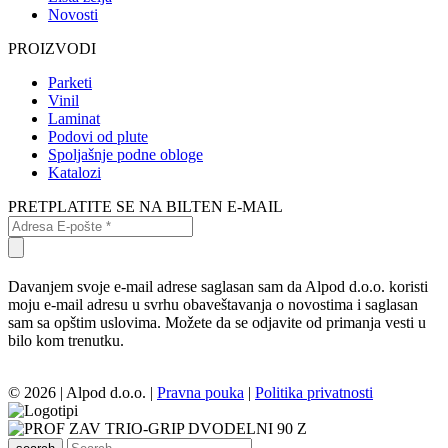
Novosti
PROIZVODI
Parketi
Vinil
Laminat
Podovi od plute
Spoljašnje podne obloge
Katalozi
PRETPLATITE SE NA BILTEN E-MAIL
Davanjem svoje e-mail adrese saglasan sam da Alpod d.o.o. koristi
moju e-mail adresu u svrhu obaveštavanja o novostima i saglasan
sam sa opštim uslovima. Možete da se odjavite od primanja vesti u
bilo kom trenutku.
© 2026 | Alpod d.o.o. |
Pravna pouka
|
Politika privatnosti