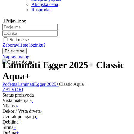
Akcijska cena
Rasprodaja
Prijavite se
Seti me se
Zaboravili ste lozinku?
Napravi nalog
Laminati Egger 2025+ Classic
Aqua+
Početna
Laminati
Egger 2025+
Classic Aqua+
ZATVORI
Status proizvoda
Vrsta materijala
-
Nijansa
-
Dekor / Vrsta drveta
-
Uzorak polaganja
-
Debljina
+
Širina
+
Dužina
+