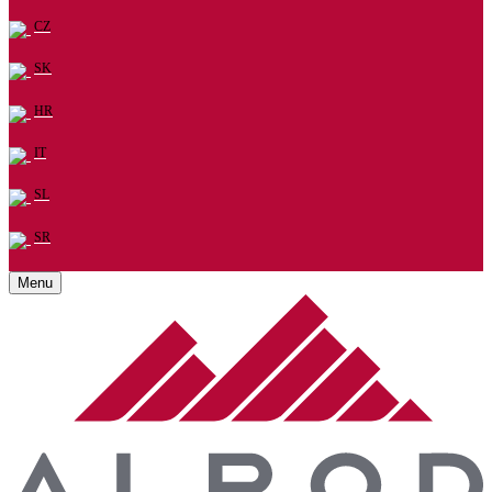
CZ
SK
HR
IT
SL
SR
Menu