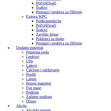
Pričvršćivači
Šrafovi
Premazi i sredstva za čiščenje
Exterra WPC
Podkonstrukcija
Pričvršćivači
Šrafovi
Završne lajsne
Poklopci za daske
Premazi i sredstva za čiščenje
Dodatni materijal
Priprema poda
Lepkovi
Ulja
Lakovi
Čišćenje i održavanje
Profili
Lajsne
Brusni materijal
Fug mase
Podloge
Zaštitne podloge
Drugo
Akcija
Akcijski popust