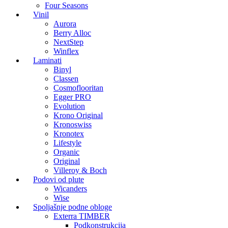
Four Seasons
Vinil
Aurora
Berry Alloc
NextStep
Winflex
Laminati
Binyl
Classen
Cosmoflooritan
Egger PRO
Evolution
Krono Original
Kronoswiss
Kronotex
Lifestyle
Organic
Original
Villeroy & Boch
Podovi od plute
Wicanders
Wise
Spoljašnje podne obloge
Exterra TIMBER
Podkonstrukcija