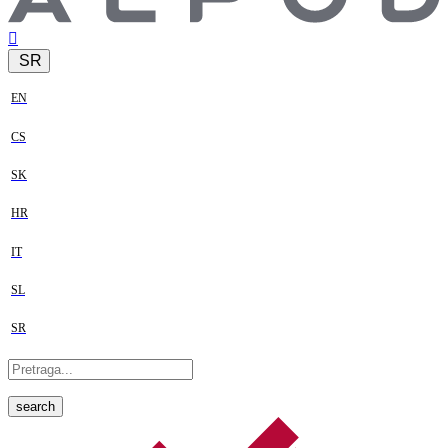
SR
EN
CS
SK
HR
IT
SL
SR
search