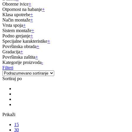
Oborene ivice
+
Otpornost na habanje
+
Klasa upotrebe
+
Način montaže
+
Vrsta spoja
+
Sistem montaže
+
Podno grejanje
+
Specijalne karakteristike
+
Površinska obrada
+
Gradacija
+
Površinska zaštita
+
Kategorije proizvoda
-
Filteri
Sortiraj po
Prikaži
15
30