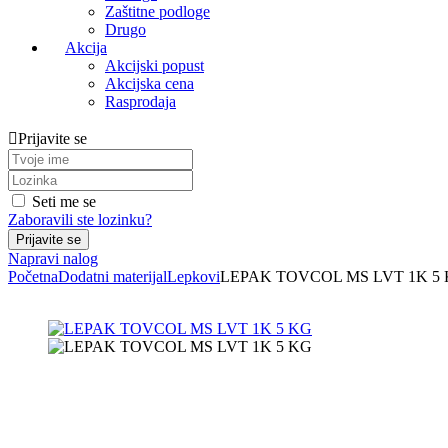
Zaštitne podloge
Drugo
Akcija
Akcijski popust
Akcijska cena
Rasprodaja
Prijavite se
Seti me se
Zaboravili ste lozinku?
Napravi nalog
Početna
Dodatni materijal
Lepkovi
LEPAK TOVCOL MS LVT 1K 5