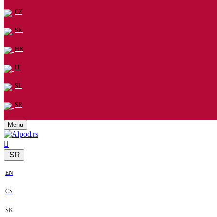
CZ
SK
HR
IT
SL
SR
Menu
SR
EN
CS
SK