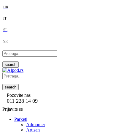
HR
IT
SL
SR
search
search
Pozovite nas
011 228 14 09
Prijavite se
Parketi
Admonter
Artisan