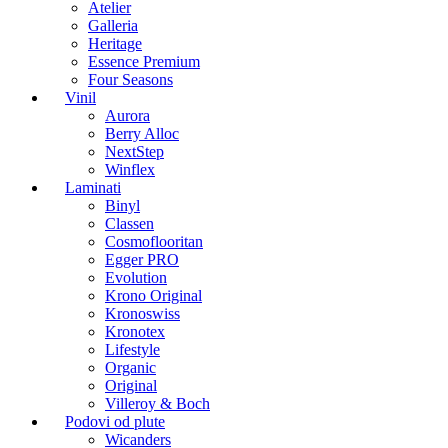
Atelier
Galleria
Heritage
Essence Premium
Four Seasons
Vinil
Aurora
Berry Alloc
NextStep
Winflex
Laminati
Binyl
Classen
Cosmoflooritan
Egger PRO
Evolution
Krono Original
Kronoswiss
Kronotex
Lifestyle
Organic
Original
Villeroy & Boch
Podovi od plute
Wicanders