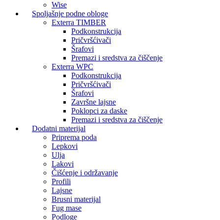
Wise
Spoljašnje podne obloge
Exterra TIMBER
Podkonstrukcija
Pričvršćivači
Šrafovi
Premazi i sredstva za čiščenje
Exterra WPC
Podkonstrukcija
Pričvršćivači
Šrafovi
Završne lajsne
Poklopci za daske
Premazi i sredstva za čiščenje
Dodatni materijal
Priprema poda
Lepkovi
Ulja
Lakovi
Čišćenje i održavanje
Profili
Lajsne
Brusni materijal
Fug mase
Podloge