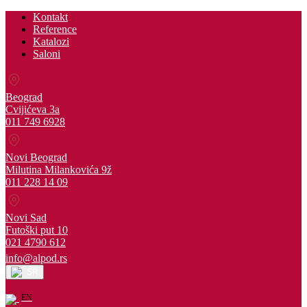
Kontakt
Reference
Katalozi
Saloni
Beograd
Cvijićeva 3a
011 749 6928
Novi Beograd
Milutina Milankovića 9ž
011 228 14 09
Novi Sad
Futoški put 10
021 4790 612
info@alpod.rs
SR
EN