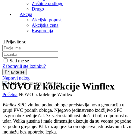
Zaštitne podloge
Drugo
Akcija
Akcijski popust
Akcijska cena
Rasprodaja
Prijavite se
Seti me se
Zaboravili ste lozinku?
Napravi nalog
NOVO iz kolekcije Winflex
Početna
NOVO iz kolekcije Winflex
Winflex
SPC vinilne podne obloge predstavlja novu generaciju u
grupi PVC podnih obloga. Njegovo jedinstveno izdržljivo SPC
jezgro obezbeđuje čak 3x veću stabilnost ploča i bolju otpornost na
udar. Velika gustina i male dimenzije ukazuju da su veoma pogodne
za podno grejanje. Klik dizajn jezika omogućava jednostavnu i brzu
montažu bez upotrebe lepka.