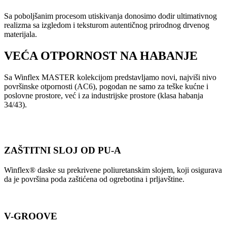
Sa poboljšanim procesom utiskivanja donosimo dodir ultimativnog
realizma sa izgledom i teksturom autentičnog prirodnog drvenog
materijala.
VEĆA OTPORNOST NA HABANJE
Sa Winflex MASTER kolekcijom predstavljamo novi, najviši nivo
površinske otpornosti (AC6), pogodan ne samo za teške kućne i
poslovne prostore, već i za industrijske prostore (klasa habanja
34/43).
ZAŠTITNI SLOJ OD PU-A
Winflex® daske su prekrivene poliuretanskim slojem, koji osigurava
da je površina poda zaštićena od ogrebotina i prljavštine.
V-GROOVE