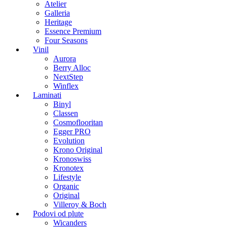
Atelier
Galleria
Heritage
Essence Premium
Four Seasons
Vinil
Aurora
Berry Alloc
NextStep
Winflex
Laminati
Binyl
Classen
Cosmoflooritan
Egger PRO
Evolution
Krono Original
Kronoswiss
Kronotex
Lifestyle
Organic
Original
Villeroy & Boch
Podovi od plute
Wicanders