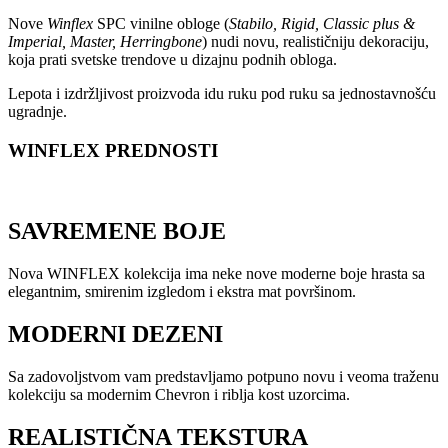
Nove
Winflex
SPC vinilne obloge (
Stabilo, Rigid, Classic plus &
Imperial, Master, Herringbone
) nudi novu, realističniju dekoraciju,
koja prati svetske trendove u dizajnu podnih obloga.
Lepota i izdržljivost proizvoda idu ruku pod ruku sa jednostavnošću
ugradnje.
WINFLEX PREDNOSTI
SAVREMENE BOJE
Nova WINFLEX kolekcija ima neke nove moderne boje hrasta sa
elegantnim, smirenim izgledom i ekstra mat površinom.
MODERNI DEZENI
Sa zadovoljstvom vam predstavljamo potpuno novu i veoma traženu
kolekciju sa modernim Chevron i riblja kost uzorcima.
REALISTIČNA TEKSTURA