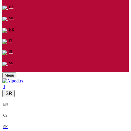
CZ
SK
HR
IT
SL
SR
Menu
SR
EN
CS
SK