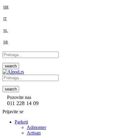
HR
IT
SL
SR
search
search
Pozovite nas
011 228 14 09
Prijavite se
Parketi
Admonter
Artisan