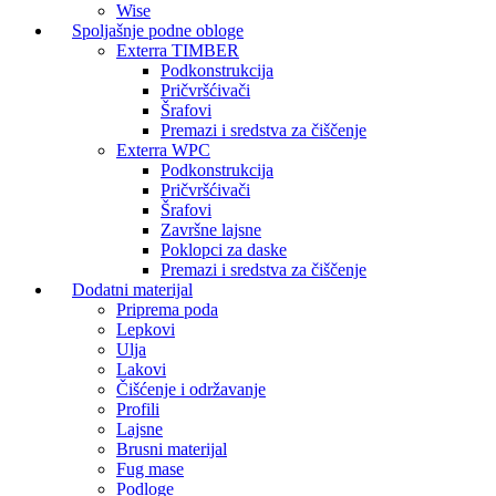
Wise
Spoljašnje podne obloge
Exterra TIMBER
Podkonstrukcija
Pričvršćivači
Šrafovi
Premazi i sredstva za čiščenje
Exterra WPC
Podkonstrukcija
Pričvršćivači
Šrafovi
Završne lajsne
Poklopci za daske
Premazi i sredstva za čiščenje
Dodatni materijal
Priprema poda
Lepkovi
Ulja
Lakovi
Čišćenje i održavanje
Profili
Lajsne
Brusni materijal
Fug mase
Podloge