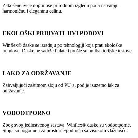
Zakošene ivice doprinose prirodnom izgledu poda i stvaraju
harmoničnu i elegantnu celinu.
EKOLOŠKI PRIHVATLJIVI PODOVI
Winflex® daske se izrađuju po tehnologiji koja prati ekološke
trendove. Daske ne sadrže ftalate i prošle su antibakterijske testove.
LAKO ZA ODRŽAVANJE
Zahvaljujući zaštitnom sloju od PU-a, pod je izuzetno lak za
održavanje.
VODOOTPORNO
Zbog svog jedinstvenog sastava, Winflex® daske su vodootporne.
Stoga su pogodne i za prostorije/područja sa visokom vlažnošću.