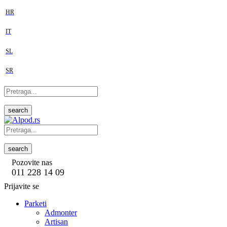
HR
IT
SL
SR
search
search
Pozovite nas
011 228 14 09
Prijavite se
Parketi
Admonter
Artisan