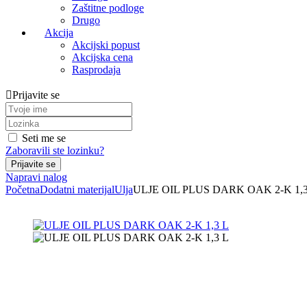
Zaštitne podloge
Drugo
Akcija
Akcijski popust
Akcijska cena
Rasprodaja
Prijavite se
Seti me se
Zaboravili ste lozinku?
Napravi nalog
Početna
Dodatni materijal
Ulja
ULJE OIL PLUS DARK OAK 2-K 1,3