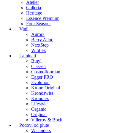
Atelier
Galleria
Heritage
Essence Premium
Four Seasons
Vinil
Aurora
Berry Alloc
NextStep
Winflex
Laminati
Binyl
Classen
Cosmoflooritan
Egger PRO
Evolution
Krono Original
Kronoswiss
Kronotex
Lifestyle
Organic
Original
Villeroy & Boch
Podovi od plute
Wicanders