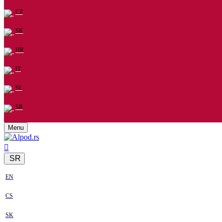
CZ
SK
HR
IT
SL
SR
Menu
SR
EN
CS
SK