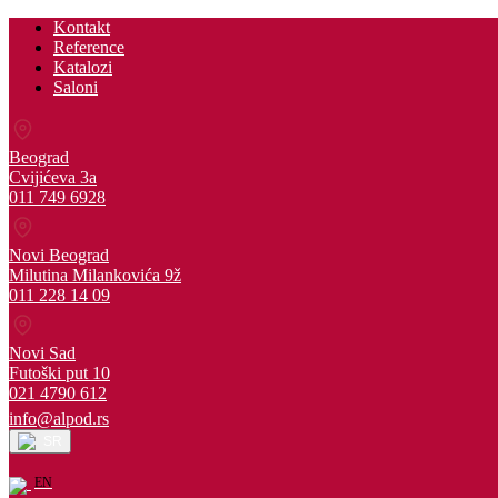
Kontakt
Reference
Katalozi
Saloni
Beograd
Cvijićeva 3a
011 749 6928
Novi Beograd
Milutina Milankovića 9ž
011 228 14 09
Novi Sad
Futoški put 10
021 4790 612
info@alpod.rs
SR
EN