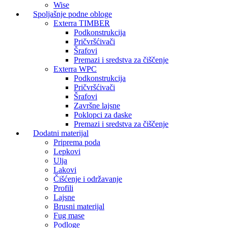
Wise
Spoljašnje podne obloge
Exterra TIMBER
Podkonstrukcija
Pričvršćivači
Šrafovi
Premazi i sredstva za čiščenje
Exterra WPC
Podkonstrukcija
Pričvršćivači
Šrafovi
Završne lajsne
Poklopci za daske
Premazi i sredstva za čiščenje
Dodatni materijal
Priprema poda
Lepkovi
Ulja
Lakovi
Čišćenje i održavanje
Profili
Lajsne
Brusni materijal
Fug mase
Podloge