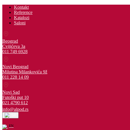
Kontakt
Reference
Katalozi
Saloni
Beograd
Cvijićeva 3a
011 749 6928
Novi Beograd
Milutina Milankovića 9ž
011 228 14 09
Novi Sad
Futoški put 10
021 4790 612
info@alpod.rs
SR
EN