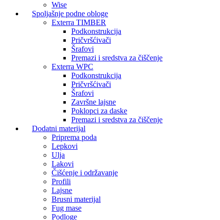
Wise
Spoljašnje podne obloge
Exterra TIMBER
Podkonstrukcija
Pričvršćivači
Šrafovi
Premazi i sredstva za čiščenje
Exterra WPC
Podkonstrukcija
Pričvršćivači
Šrafovi
Završne lajsne
Poklopci za daske
Premazi i sredstva za čiščenje
Dodatni materijal
Priprema poda
Lepkovi
Ulja
Lakovi
Čišćenje i održavanje
Profili
Lajsne
Brusni materijal
Fug mase
Podloge