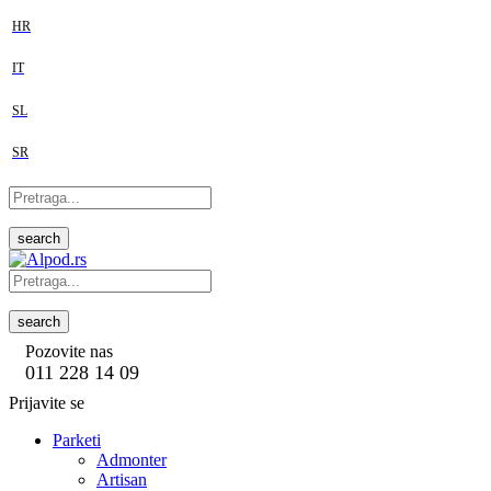
HR
IT
SL
SR
search
search
Pozovite nas
011 228 14 09
Prijavite se
Parketi
Admonter
Artisan