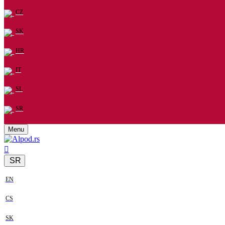
CZ
SK
HR
IT
SL
SR
Menu
SR
EN
CS
SK