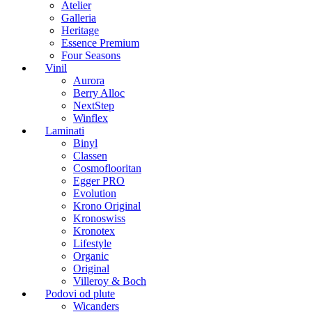
Atelier
Galleria
Heritage
Essence Premium
Four Seasons
Vinil
Aurora
Berry Alloc
NextStep
Winflex
Laminati
Binyl
Classen
Cosmoflooritan
Egger PRO
Evolution
Krono Original
Kronoswiss
Kronotex
Lifestyle
Organic
Original
Villeroy & Boch
Podovi od plute
Wicanders