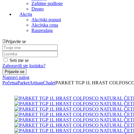
Zaštitne podloge
Drugo
Akcija
Akcijski popust
Akcijska cena
Rasprodaja
Prijavite se
Seti me se
Zaboravili ste lozinku?
Napravi nalog
Početna
Parket
Artisan
Chalet
PARKET TGP 1L HRAST COLFOSCO