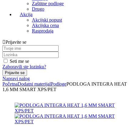
Zaštitne podloge
Drugo
Akcija
Akcijski popust
Akcijska cena
Rasprodaja
Prijavite se
Seti me se
Zaboravili ste lozinku?
Napravi nalog
Početna
Dodatni materijal
Podloge
PODLOGA INTEGRA HEAT
1,6 MM SMART XPS/PET