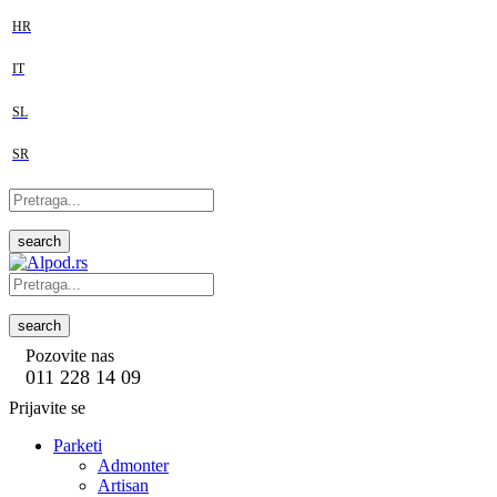
HR
IT
SL
SR
search
search
Pozovite nas
011 228 14 09
Prijavite se
Parketi
Admonter
Artisan