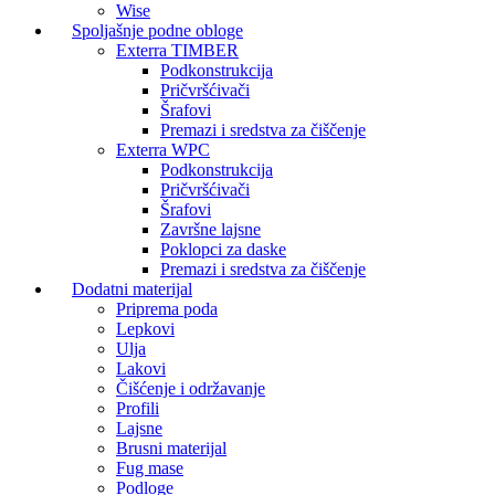
Wise
Spoljašnje podne obloge
Exterra TIMBER
Podkonstrukcija
Pričvršćivači
Šrafovi
Premazi i sredstva za čiščenje
Exterra WPC
Podkonstrukcija
Pričvršćivači
Šrafovi
Završne lajsne
Poklopci za daske
Premazi i sredstva za čiščenje
Dodatni materijal
Priprema poda
Lepkovi
Ulja
Lakovi
Čišćenje i održavanje
Profili
Lajsne
Brusni materijal
Fug mase
Podloge