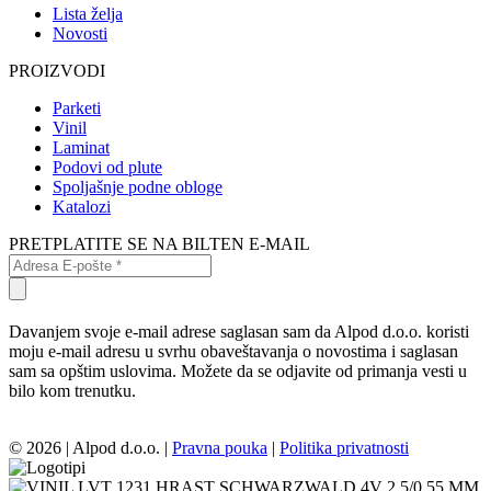
Lista želja
Novosti
PROIZVODI
Parketi
Vinil
Laminat
Podovi od plute
Spoljašnje podne obloge
Katalozi
PRETPLATITE SE NA BILTEN E-MAIL
Davanjem svoje e-mail adrese saglasan sam da Alpod d.o.o. koristi
moju e-mail adresu u svrhu obaveštavanja o novostima i saglasan
sam sa opštim uslovima. Možete da se odjavite od primanja vesti u
bilo kom trenutku.
© 2026 | Alpod d.o.o. |
Pravna pouka
|
Politika privatnosti