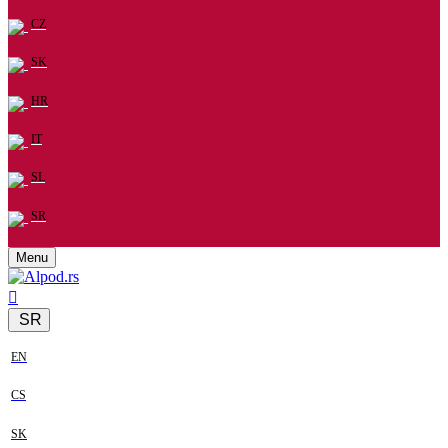
CZ
SK
HR
IT
SL
SR
Menu
SR
EN
CS
SK