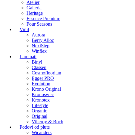
Atelier
Galleria
Heritage
Essence Premium
Four Seasons
Vinil
Aurora
Berry Alloc
NextStep
Winflex
Laminati
Binyl
Classen
Cosmoflooritan
Egger PRO
Evolution
Krono Original
Kronoswiss
Kronotex
Lifestyle
Organic
Original
Villeroy & Boch
Podovi od plute
Wicanders