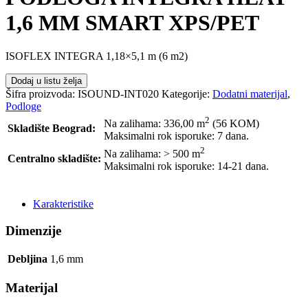
1,6 MM SMART XPS/PET
ISOFLEX INTEGRA 1,18×5,1 m (6 m2)
Dodaj u listu želja
Šifra proizvoda:
ISOUND-INT020
Kategorije:
Dodatni materijal
,
Podloge
2
Na zalihama: 336,00
m
(56 KOM)
Skladište Beograd:
Maksimalni rok isporuke: 7 dana.
2
Na zalihama: > 500
m
Centralno skladište:
Maksimalni rok isporuke: 14-21 dana.
POŠALJI UPIT
Karakteristike
Dimenzije
Debljina
1,6
mm
Materijal