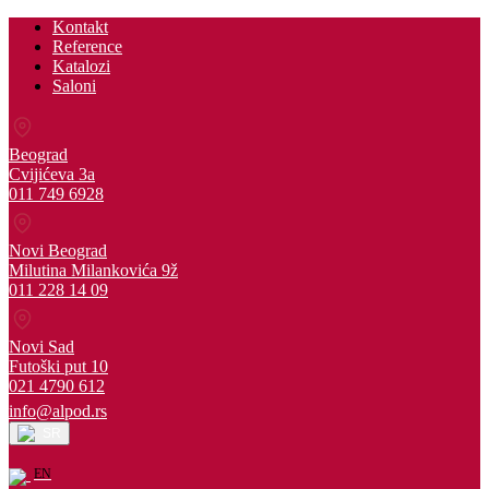
Kontakt
Reference
Katalozi
Saloni
Beograd
Cvijićeva 3a
011 749 6928
Novi Beograd
Milutina Milankovića 9ž
011 228 14 09
Novi Sad
Futoški put 10
021 4790 612
info@alpod.rs
SR
EN