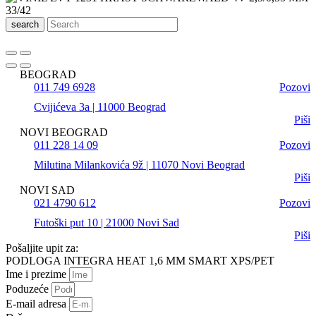
search
BEOGRAD
011 749 6928
Pozovi
Cvijićeva 3a | 11000 Beograd
Piši
NOVI BEOGRAD
011 228 14 09
Pozovi
Milutina Milankovića 9ž | 11070 Novi Beograd
Piši
NOVI SAD
021 4790 612
Pozovi
Futoški put 10 | 21000 Novi Sad
Piši
Pošaljite upit za:
PODLOGA INTEGRA HEAT 1,6 MM SMART XPS/PET
Ime i prezime
Poduzeće
E-mail adresa