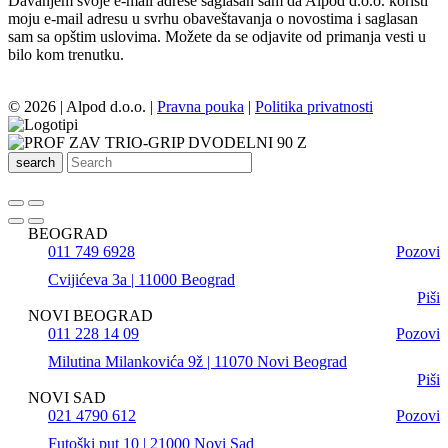
Davanjem svoje e-mail adrese saglasan sam da Alpod d.o.o. koristi
moju e-mail adresu u svrhu obaveštavanja o novostima i saglasan
sam sa opštim uslovima. Možete da se odjavite od primanja vesti u
bilo kom trenutku.
© 2026 | Alpod d.o.o. |
Pravna pouka
|
Politika privatnosti
search
BEOGRAD
011 749 6928
Pozovi
Cvijićeva 3a | 11000 Beograd
Piši
NOVI BEOGRAD
011 228 14 09
Pozovi
Milutina Milankovića 9ž | 11070 Novi Beograd
Piši
NOVI SAD
021 4790 612
Pozovi
Futoški put 10 | 21000 Novi Sad