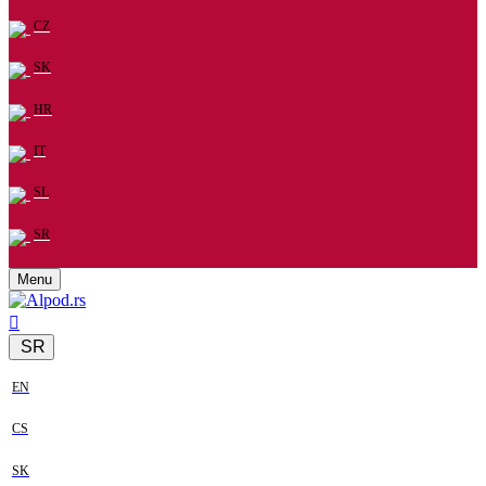
CZ
SK
HR
IT
SL
SR
Menu
SR
EN
CS
SK