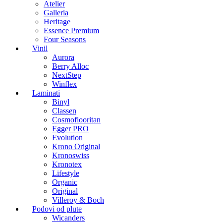
Atelier
Galleria
Heritage
Essence Premium
Four Seasons
Vinil
Aurora
Berry Alloc
NextStep
Winflex
Laminati
Binyl
Classen
Cosmoflooritan
Egger PRO
Evolution
Krono Original
Kronoswiss
Kronotex
Lifestyle
Organic
Original
Villeroy & Boch
Podovi od plute
Wicanders