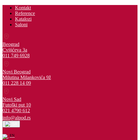
Kontakt
Reference
Katalozi
Saloni
Beograd
Cvijićeva 3a
011 749 6928
Novi Beograd
Milutina Milankovića 9ž
011 228 14 09
Novi Sad
Futoški put 10
021 4790 612
info@alpod.rs
SR
EN