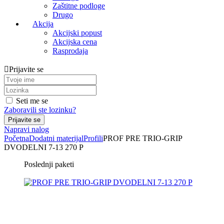
Zaštitne podloge
Drugo
Akcija
Akcijski popust
Akcijska cena
Rasprodaja
Prijavite se
Seti me se
Zaboravili ste lozinku?
Napravi nalog
Početna
Dodatni materijal
Profili
PROF PRE TRIO-GRIP
DVODELNI 7-13 270 P
Poslednji paketi