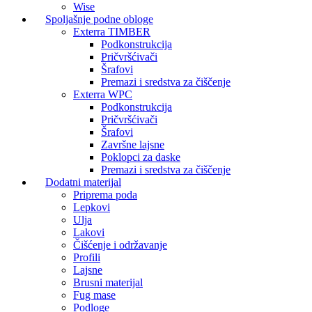
Wise
Spoljašnje podne obloge
Exterra TIMBER
Podkonstrukcija
Pričvršćivači
Šrafovi
Premazi i sredstva za čiščenje
Exterra WPC
Podkonstrukcija
Pričvršćivači
Šrafovi
Završne lajsne
Poklopci za daske
Premazi i sredstva za čiščenje
Dodatni materijal
Priprema poda
Lepkovi
Ulja
Lakovi
Čišćenje i održavanje
Profili
Lajsne
Brusni materijal
Fug mase
Podloge