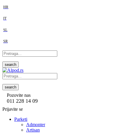
HR
IT
SL
SR
search
search
Pozovite nas
011 228 14 09
Prijavite se
Parketi
Admonter
Artisan