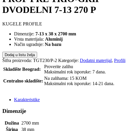
DVODELNI 7-13 270 P
KUGELE PROFILE
Dimenzije:
7-13 x 38 x 2700 mm
Vrsta materijala:
Aluminij
Način ugradnje:
Na bazu
Dodaj u listu želja
Šifra proizvoda:
TGT230/P-2
Kategorije:
Dodatni materijal
,
Profili
Proverite zalihu
Skladište Beograd:
Maksimalni rok isporuke: 7 dana.
Na zalihama: 15 KOM
Centralno skladište:
Maksimalni rok isporuke: 14-21 dana.
POŠALJI UPIT
Karakteristike
Dimenzije
Dužina
2700
mm
Širina
38
mm