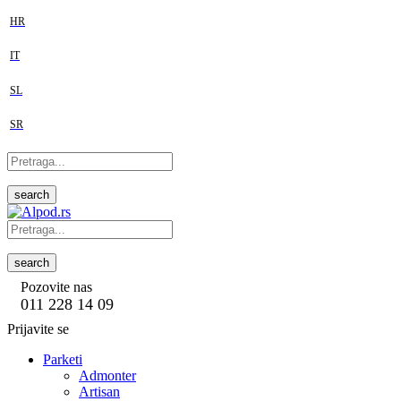
HR
IT
SL
SR
search
search
Pozovite nas
011 228 14 09
Prijavite se
Parketi
Admonter
Artisan