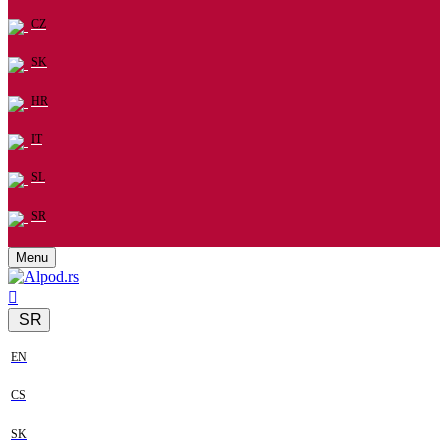
CZ
SK
HR
IT
SL
SR
Menu
SR
EN
CS
SK