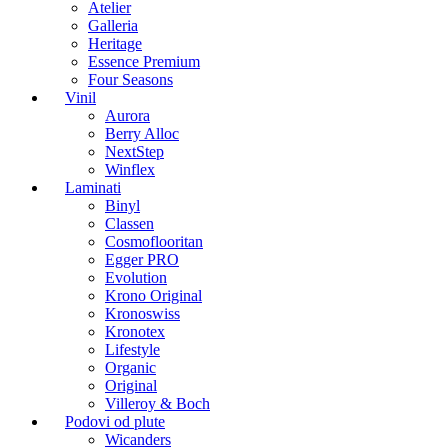
Atelier
Galleria
Heritage
Essence Premium
Four Seasons
Vinil
Aurora
Berry Alloc
NextStep
Winflex
Laminati
Binyl
Classen
Cosmoflooritan
Egger PRO
Evolution
Krono Original
Kronoswiss
Kronotex
Lifestyle
Organic
Original
Villeroy & Boch
Podovi od plute
Wicanders