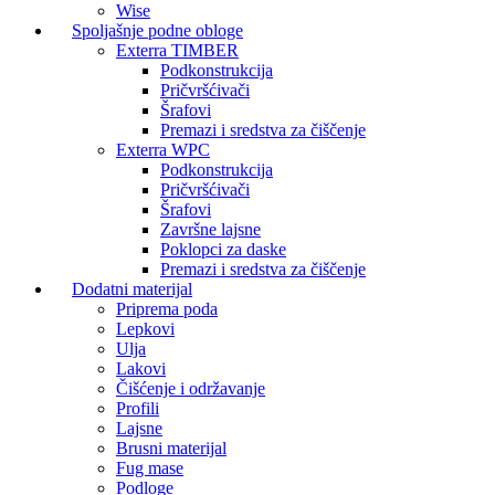
Wise
Spoljašnje podne obloge
Exterra TIMBER
Podkonstrukcija
Pričvršćivači
Šrafovi
Premazi i sredstva za čiščenje
Exterra WPC
Podkonstrukcija
Pričvršćivači
Šrafovi
Završne lajsne
Poklopci za daske
Premazi i sredstva za čiščenje
Dodatni materijal
Priprema poda
Lepkovi
Ulja
Lakovi
Čišćenje i održavanje
Profili
Lajsne
Brusni materijal
Fug mase
Podloge