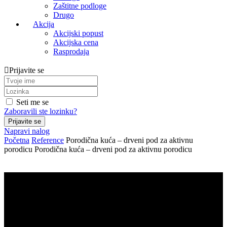
Zaštitne podloge
Drugo
Akcija
Akcijski popust
Akcijska cena
Rasprodaja
Prijavite se
Seti me se
Zaboravili ste lozinku?
Napravi nalog
Početna
Reference
Porodična kuća – drveni pod za aktivnu
porodicu
Porodična kuća – drveni pod za aktivnu porodicu