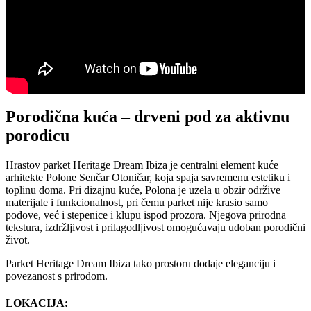
Porodična kuća – drveni pod za aktivnu
porodicu
Hrastov parket Heritage Dream Ibiza je centralni element kuće
arhitekte Polone Senčar Otoničar, koja spaja savremenu estetiku i
toplinu doma. Pri dizajnu kuće, Polona je uzela u obzir održive
materijale i funkcionalnost, pri čemu parket nije krasio samo
podove, već i stepenice i klupu ispod prozora. Njegova prirodna
tekstura, izdržljivost i prilagodljivost omogućavaju udoban porodični
život.
Parket Heritage Dream Ibiza tako prostoru dodaje eleganciju i
povezanost s prirodom.
LOKACIJA: