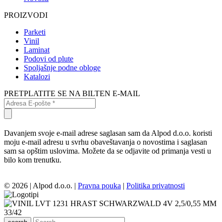
PROIZVODI
Parketi
Vinil
Laminat
Podovi od plute
Spoljašnje podne obloge
Katalozi
PRETPLATITE SE NA BILTEN E-MAIL
Davanjem svoje e-mail adrese saglasan sam da Alpod d.o.o. koristi
moju e-mail adresu u svrhu obaveštavanja o novostima i saglasan
sam sa opštim uslovima. Možete da se odjavite od primanja vesti u
bilo kom trenutku.
© 2026 | Alpod d.o.o. |
Pravna pouka
|
Politika privatnosti