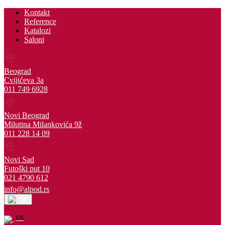
Kontakt
Reference
Katalozi
Saloni
Beograd
Cvijićeva 3a
011 749 6928
Novi Beograd
Milutina Milankovića 9ž
011 228 14 09
Novi Sad
Futoški put 10
021 4790 612
info@alpod.rs
SR
EN