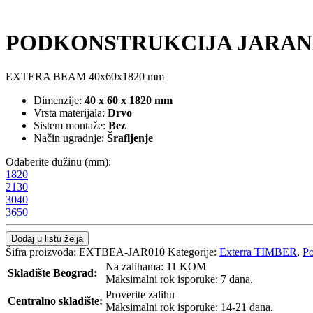
PODKONSTRUKCIJA JARANA 
EXTERA BEAM 40x60x1820 mm
Dimenzije:
40 x 60 x 1820 mm
Vrsta materijala:
Drvo
Sistem montaže:
Bez
Način ugradnje:
Šrafljenje
Odaberite dužinu (mm):
1820
2130
3040
3650
Dodaj u listu želja
Šifra proizvoda:
EXTBEA-JAR010
Kategorije:
Exterra TIMBER
,
Po
Na zalihama: 11 KOM
Skladište Beograd:
Maksimalni rok isporuke: 7 dana.
Proverite zalihu
Centralno skladište:
Maksimalni rok isporuke: 14-21 dana.