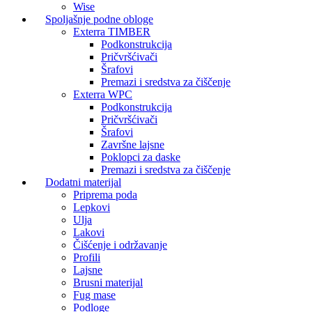
Wise
Spoljašnje podne obloge
Exterra TIMBER
Podkonstrukcija
Pričvršćivači
Šrafovi
Premazi i sredstva za čiščenje
Exterra WPC
Podkonstrukcija
Pričvršćivači
Šrafovi
Završne lajsne
Poklopci za daske
Premazi i sredstva za čiščenje
Dodatni materijal
Priprema poda
Lepkovi
Ulja
Lakovi
Čišćenje i održavanje
Profili
Lajsne
Brusni materijal
Fug mase
Podloge