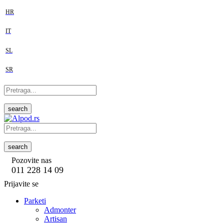
HR
IT
SL
SR
search
search
Pozovite nas
011 228 14 09
Prijavite se
Parketi
Admonter
Artisan