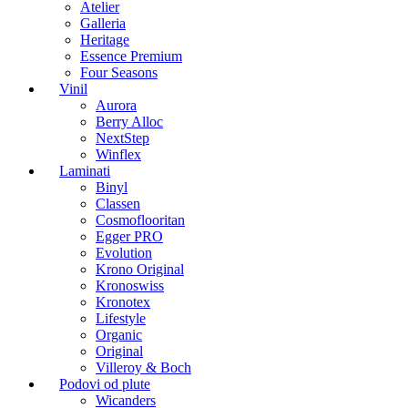
Atelier
Galleria
Heritage
Essence Premium
Four Seasons
Vinil
Aurora
Berry Alloc
NextStep
Winflex
Laminati
Binyl
Classen
Cosmoflooritan
Egger PRO
Evolution
Krono Original
Kronoswiss
Kronotex
Lifestyle
Organic
Original
Villeroy & Boch
Podovi od plute
Wicanders