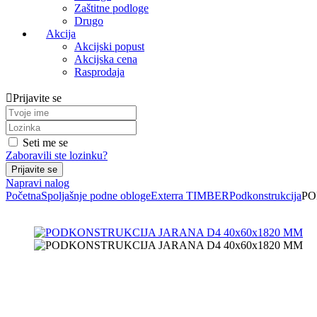
Zaštitne podloge
Drugo
Akcija
Akcijski popust
Akcijska cena
Rasprodaja
Prijavite se
Seti me se
Zaboravili ste lozinku?
Napravi nalog
Početna
Spoljašnje podne obloge
Exterra TIMBER
Podkonstrukcija
PO