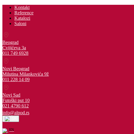
Kontakt
Reference
Katalozi
Saloni
Beograd
Cvijićeva 3a
011 749 6928
Novi Beograd
Milutina Milankovića 9ž
011 228 14 09
Novi Sad
Futoški put 10
021 4790 612
info@alpod.rs
SR
EN