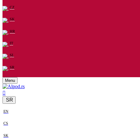
CZ
SK
HR
IT
SL
SR
Menu
SR
EN
CS
SK