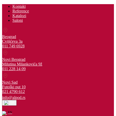
Kontakt
Reference
Katalozi
Saloni
Beograd
Cvijićeva 3a
011 749 6928
Novi Beograd
Milutina Milankovića 9ž
011 228 14 09
Novi Sad
Futoški put 10
021 4790 612
info@alpod.rs
SR
EN