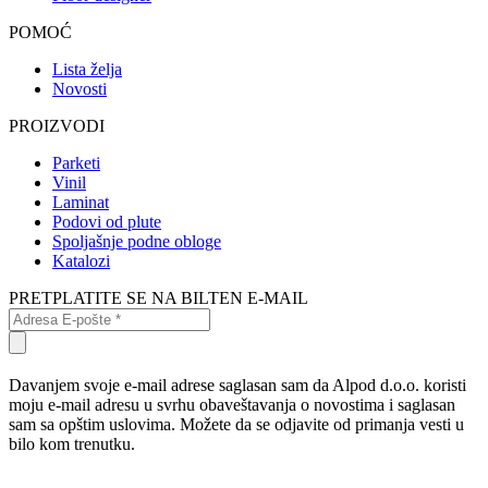
POMOĆ
Lista želja
Novosti
PROIZVODI
Parketi
Vinil
Laminat
Podovi od plute
Spoljašnje podne obloge
Katalozi
PRETPLATITE SE NA BILTEN E-MAIL
Davanjem svoje e-mail adrese saglasan sam da Alpod d.o.o. koristi
moju e-mail adresu u svrhu obaveštavanja o novostima i saglasan
sam sa opštim uslovima. Možete da se odjavite od primanja vesti u
bilo kom trenutku.