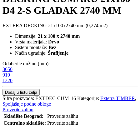
D4 2-S GLADAK 2740 MM
EXTERA DECKING 21x100x2740 mm (0,274 m2)
Dimenzije:
21 x 100 x 2740 mm
Vrsta materijala:
Drvo
Sistem montaže:
Bez
Način ugradnje:
Šrafljenje
Odaberite dužinu (mm):
3650
910
1220
Dodaj u listu želja
Šifra proizvoda:
EXTDEC-CUM116
Kategorije:
Exterra TIMBER
,
Spoljašnje podne obloge
Proverite zalihu
Skladište Beograd:
Proverite zalihu
Centralno skladište:
Proverite zalihu
POŠALJI UPIT