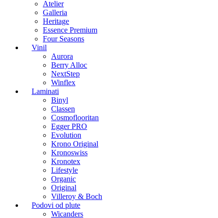
Atelier
Galleria
Heritage
Essence Premium
Four Seasons
Vinil
Aurora
Berry Alloc
NextStep
Winflex
Laminati
Binyl
Classen
Cosmoflooritan
Egger PRO
Evolution
Krono Original
Kronoswiss
Kronotex
Lifestyle
Organic
Original
Villeroy & Boch
Podovi od plute
Wicanders