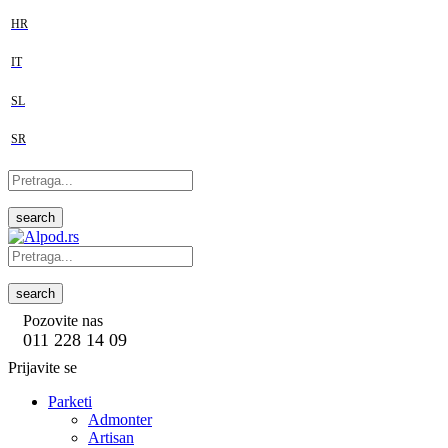
HR
IT
SL
SR
search
search
Pozovite nas
011 228 14 09
Prijavite se
Parketi
Admonter
Artisan