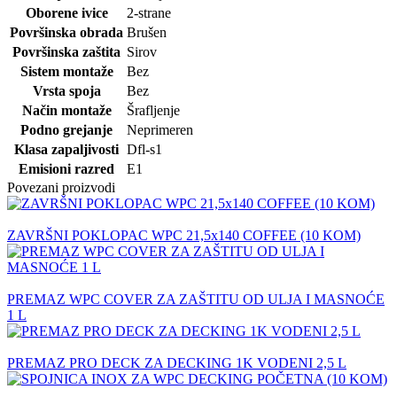
Oborene ivice
2-strane
Površinska obrada
Brušen
Površinska zaštita
Sirov
Sistem montaže
Bez
Vrsta spoja
Bez
Način montaže
Šrafljenje
Podno grejanje
Neprimeren
Klasa zapaljivosti
Dfl-s1
Emisioni razred
E1
Povezani proizvodi
ZAVRŠNI POKLOPAC WPC 21,5x140 COFFEE (10 KOM)
PREMAZ WPC COVER ZA ZAŠTITU OD ULJA I MASNOĆE
1 L
PREMAZ PRO DECK ZA DECKING 1K VODENI 2,5 L