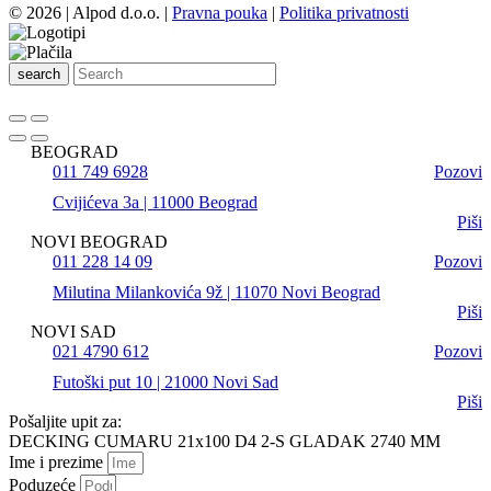
© 2026 | Alpod d.o.o. |
Pravna pouka
|
Politika privatnosti
search
BEOGRAD
011 749 6928
Pozovi
Cvijićeva 3a | 11000 Beograd
Piši
NOVI BEOGRAD
011 228 14 09
Pozovi
Milutina Milankovića 9ž | 11070 Novi Beograd
Piši
NOVI SAD
021 4790 612
Pozovi
Futoški put 10 | 21000 Novi Sad
Piši
Pošaljite upit za:
DECKING CUMARU 21x100 D4 2-S GLADAK 2740 MM
Ime i prezime
Poduzeće