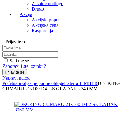
Zaštitne podloge
Drugo
Akcija
Akcijski popust
Akcijska cena
Rasprodaja
Prijavite se
Seti me se
Zaboravili ste lozinku?
Napravi nalog
Početna
Spoljašnje podne obloge
Exterra TIMBER
DECKING
CUMARU 21x100 D4 2-S GLADAK 2740 MM