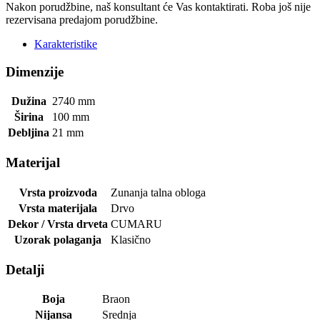
Nakon porudžbine, naš konsultant će Vas kontaktirati. Roba još nije
rezervisana predajom porudžbine.
Karakteristike
Dimenzije
Dužina
2740
mm
Širina
100
mm
Debljina
21
mm
Materijal
Vrsta proizvoda
Zunanja talna obloga
Vrsta materijala
Drvo
Dekor / Vrsta drveta
CUMARU
Uzorak polaganja
Klasično
Detalji
Boja
Braon
Nijansa
Srednja