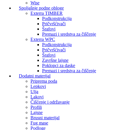
Wise
Spoljašnje podne obloge
Exterra TIMBER
Podkonstrukcija
Pričvršćivači
Šrafovi
Premazi i sredstva za čiščenje
Exterra WPC
Podkonstrukcija
Pričvršćivači
Šrafovi
Završne lajsne
Poklopci za daske
Premazi i sredstva za čiščenje
Dodatni materijal
Priprema poda
Lepkovi
Ulja
Lakovi
Čišćenje i održavanje
Profili
Lajsne
Brusni materijal
Fug mase
Podloge