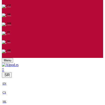
CZ
SK
HR
IT
SL
SR
Menu
SR
EN
CS
SK