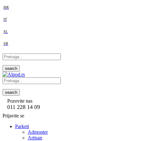
HR
IT
SL
SR
search
search
Pozovite nas
011 228 14 09
Prijavite se
Parketi
Admonter
Artisan