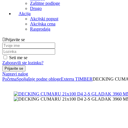
Zaštitne podloge
Drugo
Akcija
Akcijski popust
Akcijska cena
Rasprodaja
Prijavite se
Seti me se
Zaboravili ste lozinku?
Napravi nalog
Početna
Spoljašnje podne obloge
Exterra TIMBER
DECKING CUMAR