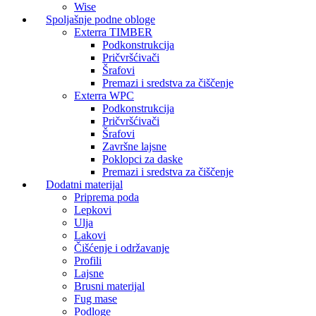
Wise
Spoljašnje podne obloge
Exterra TIMBER
Podkonstrukcija
Pričvršćivači
Šrafovi
Premazi i sredstva za čiščenje
Exterra WPC
Podkonstrukcija
Pričvršćivači
Šrafovi
Završne lajsne
Poklopci za daske
Premazi i sredstva za čiščenje
Dodatni materijal
Priprema poda
Lepkovi
Ulja
Lakovi
Čišćenje i održavanje
Profili
Lajsne
Brusni materijal
Fug mase
Podloge