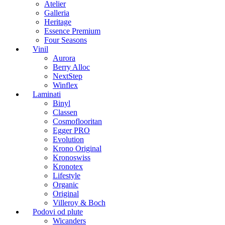
Atelier
Galleria
Heritage
Essence Premium
Four Seasons
Vinil
Aurora
Berry Alloc
NextStep
Winflex
Laminati
Binyl
Classen
Cosmoflooritan
Egger PRO
Evolution
Krono Original
Kronoswiss
Kronotex
Lifestyle
Organic
Original
Villeroy & Boch
Podovi od plute
Wicanders