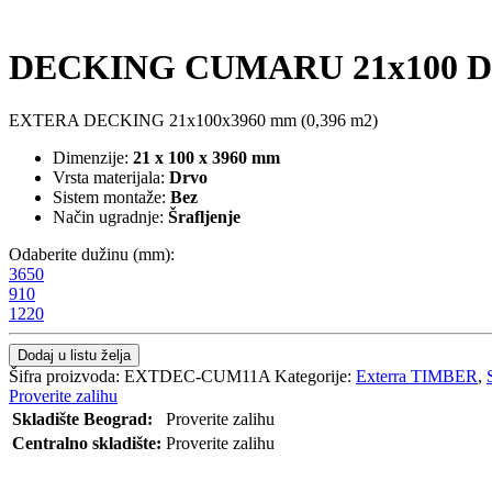
DECKING CUMARU 21x100 D
EXTERA DECKING 21x100x3960 mm (0,396 m2)
Dimenzije:
21 x 100 x 3960 mm
Vrsta materijala:
Drvo
Sistem montaže:
Bez
Način ugradnje:
Šrafljenje
Odaberite dužinu (mm):
3650
910
1220
Dodaj u listu želja
Šifra proizvoda:
EXTDEC-CUM11A
Kategorije:
Exterra TIMBER
,
Proverite zalihu
Skladište Beograd:
Proverite zalihu
Centralno skladište:
Proverite zalihu
POŠALJI UPIT