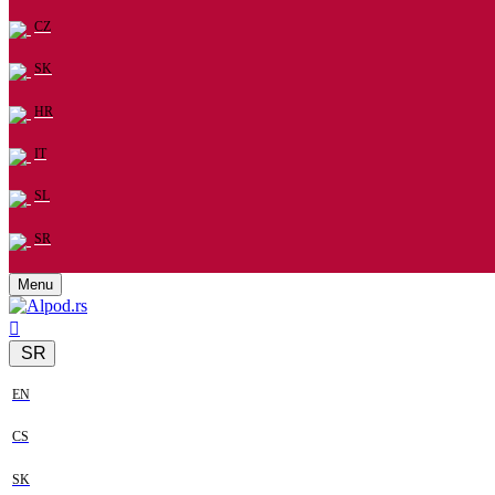
CZ
SK
HR
IT
SL
SR
Menu
SR
EN
CS
SK