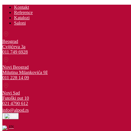
Kontakt
Reference
Katalozi
Saloni
Beograd
Cvijićeva 3a
011 749 6928
Novi Beograd
Milutina Milankovića 9ž
011 228 14 09
Novi Sad
Futoški put 10
021 4790 612
info@alpod.rs
SR
EN