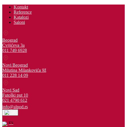
Kontakt
Reference
Katalozi
Saloni
Beograd
Cvijićeva 3a
011 749 6928
Novi Beograd
Milutina Milankovića 9ž
011 228 14 09
Novi Sad
Futoški put 10
021 4790 612
info@alpod.rs
SR
EN