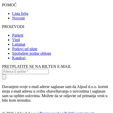
POMOĆ
Lista želja
Novosti
PROIZVODI
Parketi
Vinil
Laminat
Podovi od plute
Spoljašnje podne obloge
Katalozi
PRETPLATITE SE NA BILTEN E-MAIL
Davanjem svoje e-mail adrese saglasan sam da Alpod d.o.o. koristi
moju e-mail adresu u svrhu obaveštavanja o novostima i saglasan
sam sa opštim uslovima. Možete da se odjavite od primanja vesti u
bilo kom trenutku.