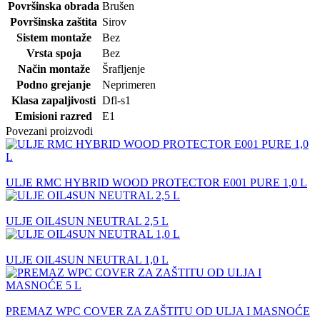
Površinska obrada
Brušen
Površinska zaštita
Sirov
Sistem montaže
Bez
Vrsta spoja
Bez
Način montaže
Šrafljenje
Podno grejanje
Neprimeren
Klasa zapaljivosti
Dfl-s1
Emisioni razred
E1
Povezani proizvodi
ULJE RMC HYBRID WOOD PROTECTOR E001 PURE 1,0 L
ULJE OIL4SUN NEUTRAL 2,5 L
ULJE OIL4SUN NEUTRAL 1,0 L
PREMAZ WPC COVER ZA ZAŠTITU OD ULJA I MASNOĆE