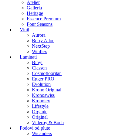
Atelier
Galleria
Heritage
Essence Premium
Four Seasons
Vinil
Aurora
Berry Alloc
NextStep
Winflex
Laminati
Binyl
Classen
Cosmoflooritan
Egger PRO
Evolution
Krono Original
Kronoswiss
Kronotex
Lifestyle
Organic
Original
Villeroy & Boch
Podovi od plute
Wicanders