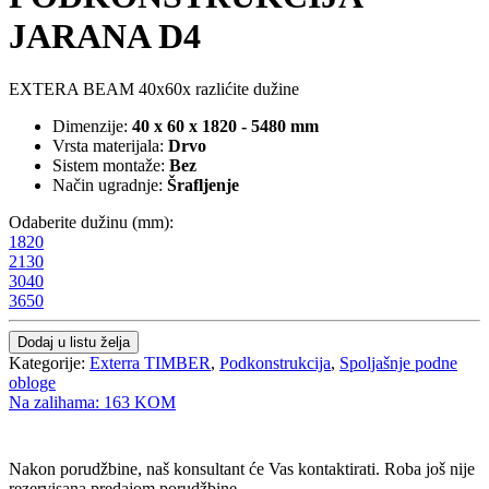
JARANA D4
EXTERA BEAM 40x60x razlićite dužine
Dimenzije:
40 x 60 x 1820 - 5480 mm
Vrsta materijala:
Drvo
Sistem montaže:
Bez
Način ugradnje:
Šrafljenje
Odaberite dužinu (mm):
1820
2130
3040
3650
Dodaj u listu želja
Kategorije:
Exterra TIMBER
,
Podkonstrukcija
,
Spoljašnje podne
obloge
Na zalihama: 163 KOM
POŠALJI UPIT
Nakon porudžbine, naš konsultant će Vas kontaktirati. Roba još nije
rezervisana predajom porudžbine.