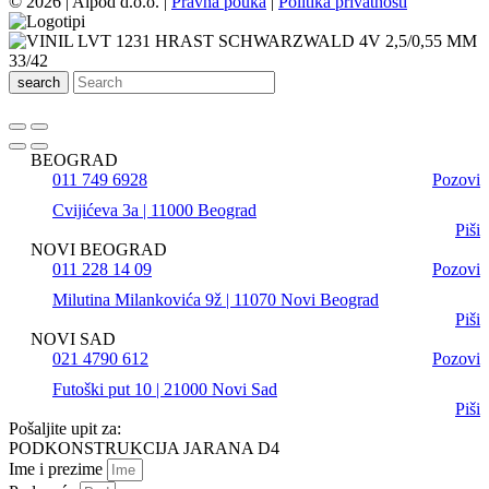
© 2026 | Alpod d.o.o. |
Pravna pouka
|
Politika privatnosti
search
BEOGRAD
011 749 6928
Pozovi
Cvijićeva 3a | 11000 Beograd
Piši
NOVI BEOGRAD
011 228 14 09
Pozovi
Milutina Milankovića 9ž | 11070 Novi Beograd
Piši
NOVI SAD
021 4790 612
Pozovi
Futoški put 10 | 21000 Novi Sad
Piši
Pošaljite upit za:
PODKONSTRUKCIJA JARANA D4
Ime i prezime