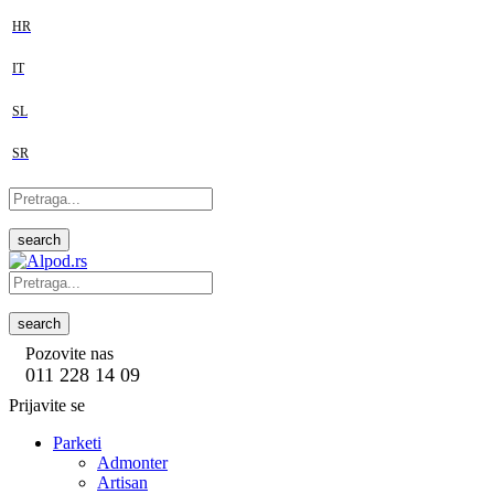
HR
IT
SL
SR
search
search
Pozovite nas
011 228 14 09
Prijavite se
Parketi
Admonter
Artisan