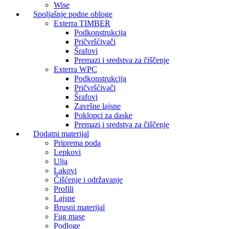
Wise
Spoljašnje podne obloge
Exterra TIMBER
Podkonstrukcija
Pričvršćivači
Šrafovi
Premazi i sredstva za čiščenje
Exterra WPC
Podkonstrukcija
Pričvršćivači
Šrafovi
Završne lajsne
Poklopci za daske
Premazi i sredstva za čiščenje
Dodatni materijal
Priprema poda
Lepkovi
Ulja
Lakovi
Čišćenje i održavanje
Profili
Lajsne
Brusni materijal
Fug mase
Podloge