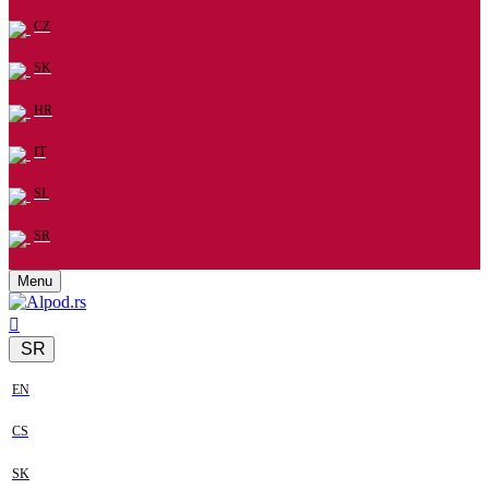
CZ
SK
HR
IT
SL
SR
Menu
SR
EN
CS
SK