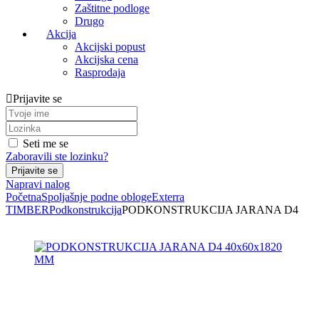
Zaštitne podloge
Drugo
Akcija
Akcijski popust
Akcijska cena
Rasprodaja
Prijavite se
Seti me se
Zaboravili ste lozinku?
Napravi nalog
Početna
Spoljašnje podne obloge
Exterra
TIMBER
Podkonstrukcija
PODKONSTRUKCIJA JARANA D4