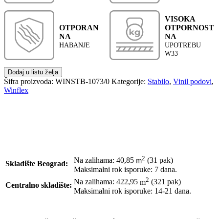
VISOKA
OTPORAN
OTPORNOST
NA
NA
HABANJE
UPOTREBU
W33
Dodaj u listu želja
Šifra proizvoda:
WINSTB-1073/0
Kategorije:
Stabilo
,
Vinil podovi
,
Winflex
2
Na zalihama: 40,85
m
(31 pak)
Skladište Beograd:
Maksimalni rok isporuke: 7 dana.
2
Na zalihama: 422,95
m
(321 pak)
Centralno skladište:
Maksimalni rok isporuke: 14-21 dana.
POŠALJI UPIT