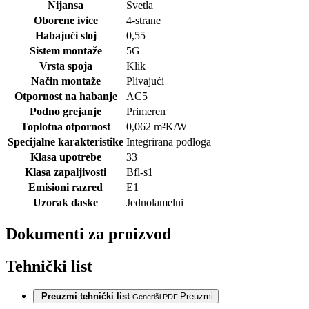
Nijansa
Svetla
Oborene ivice
4-strane
Habajući sloj
0,55
Sistem montaže
5G
Vrsta spoja
Klik
Način montaže
Plivajući
Otpornost na habanje
AC5
Podno grejanje
Primeren
Toplotna otpornost
0,062
m²K/W
Specijalne karakteristike
Integrirana podloga
Klasa upotrebe
33
Klasa zapaljivosti
Bfl-s1
Emisioni razred
E1
Uzorak daske
Jednolamelni
Dokumenti za proizvod
Tehnički list
Preuzmi tehnički list
Preuzmi
Generiši PDF