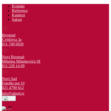
Kontakt
Reference
Katalozi
Saloni
Beograd
Cvijićeva 3a
011 749 6928
Novi Beograd
Milutina Milankovića 9ž
011 228 14 09
Novi Sad
Futoški put 10
021 4790 612
info@alpod.rs
SR
EN