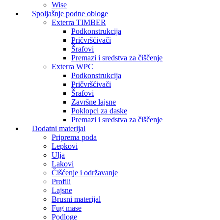
Wise
Spoljašnje podne obloge
Exterra TIMBER
Podkonstrukcija
Pričvršćivači
Šrafovi
Premazi i sredstva za čiščenje
Exterra WPC
Podkonstrukcija
Pričvršćivači
Šrafovi
Završne lajsne
Poklopci za daske
Premazi i sredstva za čiščenje
Dodatni materijal
Priprema poda
Lepkovi
Ulja
Lakovi
Čišćenje i održavanje
Profili
Lajsne
Brusni materijal
Fug mase
Podloge