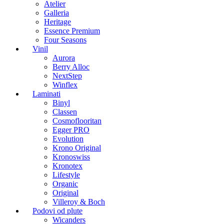
Atelier
Galleria
Heritage
Essence Premium
Four Seasons
Vinil
Aurora
Berry Alloc
NextStep
Winflex
Laminati
Binyl
Classen
Cosmoflooritan
Egger PRO
Evolution
Krono Original
Kronoswiss
Kronotex
Lifestyle
Organic
Original
Villeroy & Boch
Podovi od plute
Wicanders