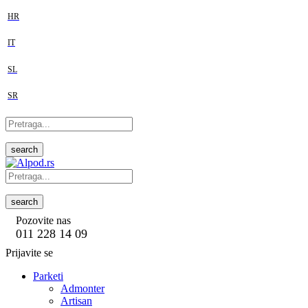
HR
IT
SL
SR
search
search
Pozovite nas
011 228 14 09
Prijavite se
Parketi
Admonter
Artisan