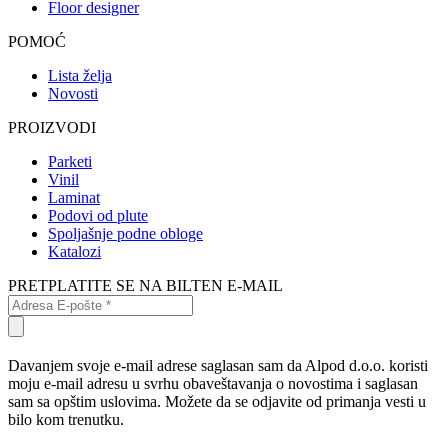
Floor designer
POMOĆ
Lista želja
Novosti
PROIZVODI
Parketi
Vinil
Laminat
Podovi od plute
Spoljašnje podne obloge
Katalozi
PRETPLATITE SE NA BILTEN E-MAIL
Davanjem svoje e-mail adrese saglasan sam da Alpod d.o.o. koristi
moju e-mail adresu u svrhu obaveštavanja o novostima i saglasan
sam sa opštim uslovima. Možete da se odjavite od primanja vesti u
bilo kom trenutku.