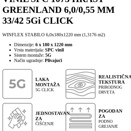
GREENLAND 6,0/0,55 MM
33/42 5Gi CLICK
WINFLEX STABILO 6,0x180x1220 mm (1,3176 m2)
Dimenzije:
6 x 180 x 1220 mm
Vrsta materijala:
SPC vinil
Sistem montaže:
5G
Način ugradnje:
Plivajući
REALISTIČN
LAKA
TEKSTURA
MONTAŽA
PRIRODNOG
5G CLICK
DRVETA
POGODAN
JEDNOSTAVAN
ZA
ZA
PODNO
ČIŠĆENJE
GREJANJE