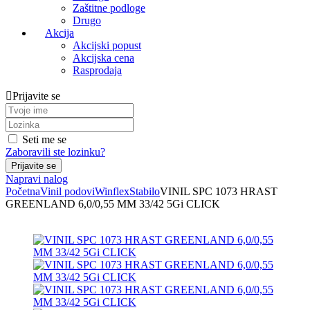
Zaštitne podloge
Drugo
Akcija
Akcijski popust
Akcijska cena
Rasprodaja
Prijavite se
Seti me se
Zaboravili ste lozinku?
Napravi nalog
Početna
Vinil podovi
Winflex
Stabilo
VINIL SPC 1073 HRAST
GREENLAND 6,0/0,55 MM 33/42 5Gi CLICK