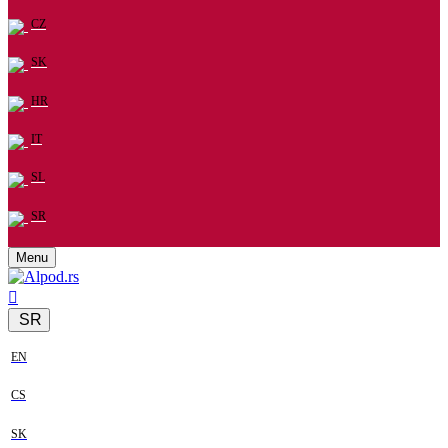
CZ
SK
HR
IT
SL
SR
Menu
SR
EN
CS
SK