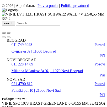
© 2026 | Alpod d.o.o. |
Pravna pouka
|
Politika privatnosti
search
BEOGRAD
011 749 6928
Pozovi
Cvijićeva 3a | 11000 Beograd
Piši
NOVI BEOGRAD
011 228 14 09
Pozovi
Milutina Milankovića 9ž | 11070 Novi Beograd
Piši
NOVI SAD
021 4790 612
Pozovi
Futoški put 10 | 21000 Novi Sad
Piši
Pošaljite upit za:
VINIL SPC 1073 HRAST GREENLAND 6,0/0,55 MM 33/42 5Gi