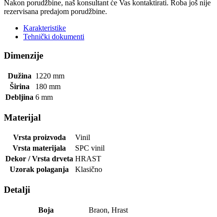
Nakon porudžbine, naš konsultant će Vas kontaktirati. Roba još nije
rezervisana predajom porudžbine.
Karakteristike
Tehnički dokumenti
Dimenzije
Dužina
1220
mm
Širina
180
mm
Debljina
6
mm
Materijal
Vrsta proizvoda
Vinil
Vrsta materijala
SPC vinil
Dekor / Vrsta drveta
HRAST
Uzorak polaganja
Klasično
Detalji
Boja
Braon
,
Hrast