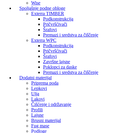
Wise
Spoljašnje podne obloge
Exterra TIMBER
Podkonstrukcija
Pričvršćivači
Šrafovi
Premazi i sredstva za čiščenje
Exterra WPC
Podkonstrukcija
Pričvršćivači
Šrafovi
Završne lajsne
Poklopci za daske
Premazi i sredstva za čiščenje
Dodatni materijal
Priprema poda
Lepkovi
Ulja
Lakovi
Čišćenje i održavanje
Profili
Lajsne
Brusni materijal
Fug mase
Podloge