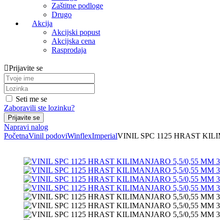
Zaštitne podloge
Drugo
Akcija
Akcijski popust
Akcijska cena
Rasprodaja
Prijavite se
Seti me se
Zaboravili ste lozinku?
Napravi nalog
Početna
Vinil podovi
Winflex
Imperial
VINIL SPC 1125 HRAST KILI