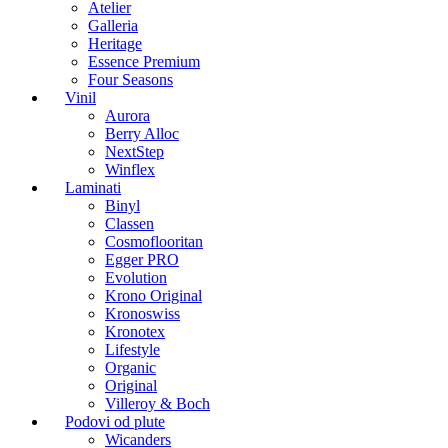
Atelier
Galleria
Heritage
Essence Premium
Four Seasons
Vinil
Aurora
Berry Alloc
NextStep
Winflex
Laminati
Binyl
Classen
Cosmoflooritan
Egger PRO
Evolution
Krono Original
Kronoswiss
Kronotex
Lifestyle
Organic
Original
Villeroy & Boch
Podovi od plute
Wicanders