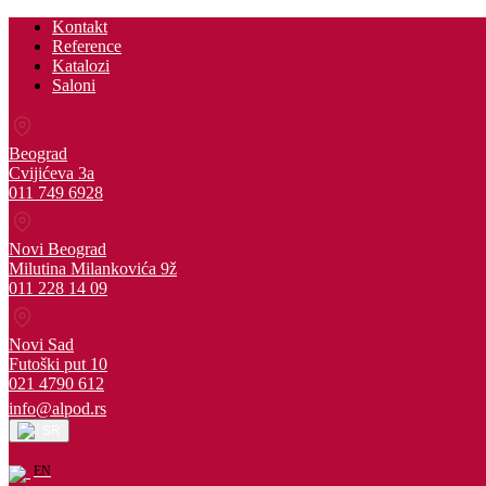
Kontakt
Reference
Katalozi
Saloni
Beograd
Cvijićeva 3a
011 749 6928
Novi Beograd
Milutina Milankovića 9ž
011 228 14 09
Novi Sad
Futoški put 10
021 4790 612
info@alpod.rs
SR
EN