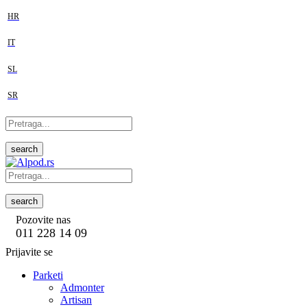
HR
IT
SL
SR
search
search
Pozovite nas
011 228 14 09
Prijavite se
Parketi
Admonter
Artisan