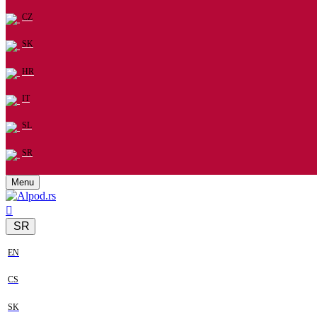
CZ
SK
HR
IT
SL
SR
Menu
SR
EN
CS
SK