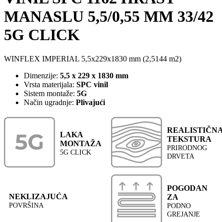
MANASLU 5,5/0,55 MM 33/42
5G CLICK
WINFLEX IMPERIAL 5,5x229x1830 mm (2,5144 m2)
Dimenzije:
5,5 x 229 x 1830 mm
Vrsta materijala:
SPC vinil
Sistem montaže:
5G
Način ugradnje:
Plivajući
REALISTIČN
LAKA
TEKSTURA
MONTAŽA
PRIRODNOG
5G CLICK
DRVETA
POGODAN
NEKLIZAJUĆA
ZA
POVRŠINA
PODNO
GREJANJE