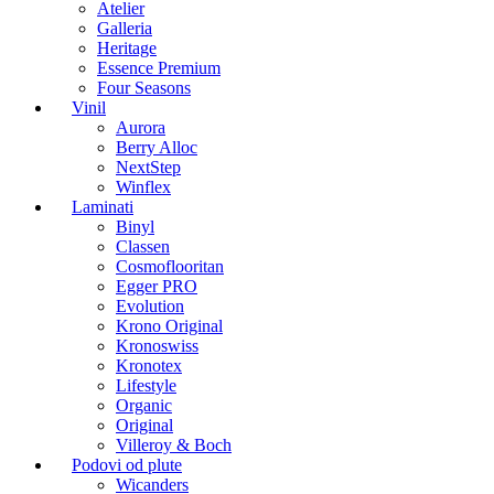
Atelier
Galleria
Heritage
Essence Premium
Four Seasons
Vinil
Aurora
Berry Alloc
NextStep
Winflex
Laminati
Binyl
Classen
Cosmoflooritan
Egger PRO
Evolution
Krono Original
Kronoswiss
Kronotex
Lifestyle
Organic
Original
Villeroy & Boch
Podovi od plute
Wicanders