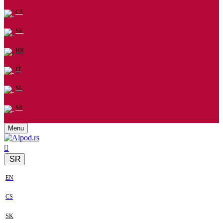
CZ
SK
HR
IT
SL
SR
Menu
SR
EN
CS
SK