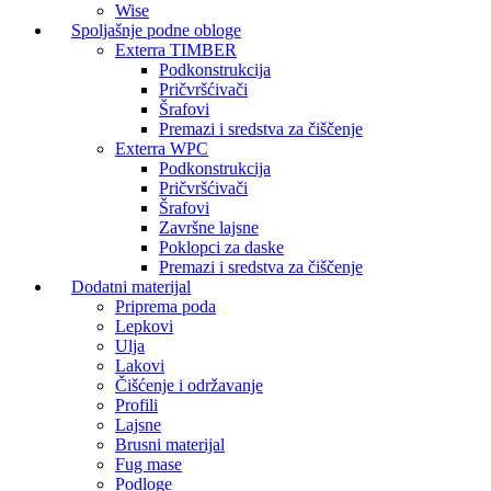
Wise
Spoljašnje podne obloge
Exterra TIMBER
Podkonstrukcija
Pričvršćivači
Šrafovi
Premazi i sredstva za čiščenje
Exterra WPC
Podkonstrukcija
Pričvršćivači
Šrafovi
Završne lajsne
Poklopci za daske
Premazi i sredstva za čiščenje
Dodatni materijal
Priprema poda
Lepkovi
Ulja
Lakovi
Čišćenje i održavanje
Profili
Lajsne
Brusni materijal
Fug mase
Podloge