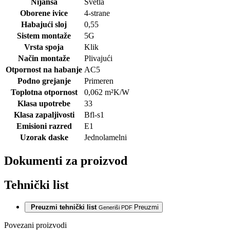
Nijansa
Svetla
Oborene ivice
4-strane
Habajući sloj
0,55
Sistem montaže
5G
Vrsta spoja
Klik
Način montaže
Plivajući
Otpornost na habanje
AC5
Podno grejanje
Primeren
Toplotna otpornost
0,062
m²K/W
Klasa upotrebe
33
Klasa zapaljivosti
Bfl-s1
Emisioni razred
E1
Uzorak daske
Jednolamelni
Dokumenti za proizvod
Tehnički list
Preuzmi tehnički list
Preuzmi
Generiši PDF
Povezani proizvodi