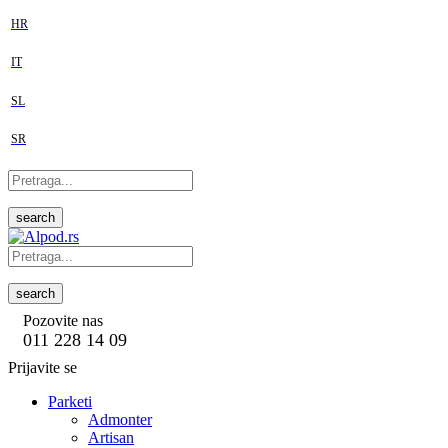
HR
IT
SL
SR
search
search
Pozovite nas
011 228 14 09
Prijavite se
Parketi
Admonter
Artisan