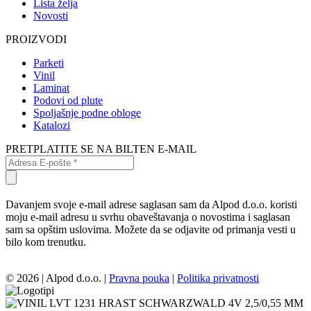
Lista želja
Novosti
PROIZVODI
Parketi
Vinil
Laminat
Podovi od plute
Spoljašnje podne obloge
Katalozi
PRETPLATITE SE NA BILTEN E-MAIL
Davanjem svoje e-mail adrese saglasan sam da Alpod d.o.o. koristi
moju e-mail adresu u svrhu obaveštavanja o novostima i saglasan
sam sa opštim uslovima. Možete da se odjavite od primanja vesti u
bilo kom trenutku.
© 2026 | Alpod d.o.o. |
Pravna pouka
|
Politika privatnosti