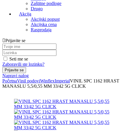
Zaštitne podloge
Drugo
Akcija
Akcijski popust
Akcijska cena
Rasprodaja
Prijavite se
Seti me se
Zaboravili ste lozinku?
Napravi nalog
Početna
Vinil podovi
Winflex
Imperial
VINIL SPC 1162 HRAST
MANASLU 5,5/0,55 MM 33/42 5G CLICK