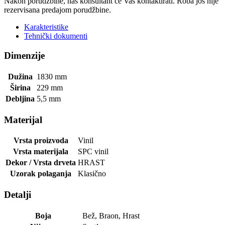
Nakon porudžbine, naš konsultant će Vas kontaktirati. Roba još nije
rezervisana predajom porudžbine.
Karakteristike
Tehnički dokumenti
Dimenzije
Dužina
1830
mm
Širina
229
mm
Debljina
5,5
mm
Materijal
Vrsta proizvoda
Vinil
Vrsta materijala
SPC vinil
Dekor / Vrsta drveta
HRAST
Uzorak polaganja
Klasično
Detalji
Boja
Bež
,
Braon
,
Hrast