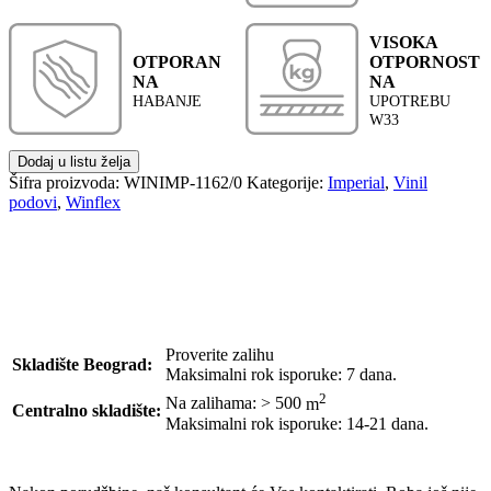
VISOKA
OTPORAN
OTPORNOST
NA
NA
HABANJE
UPOTREBU
W33
Dodaj u listu želja
Šifra proizvoda:
WINIMP-1162/0
Kategorije:
Imperial
,
Vinil
podovi
,
Winflex
Proverite zalihu
Skladište Beograd:
Maksimalni rok isporuke: 7 dana.
2
Na zalihama: > 500
m
Centralno skladište:
Maksimalni rok isporuke: 14-21 dana.
POŠALJI UPIT