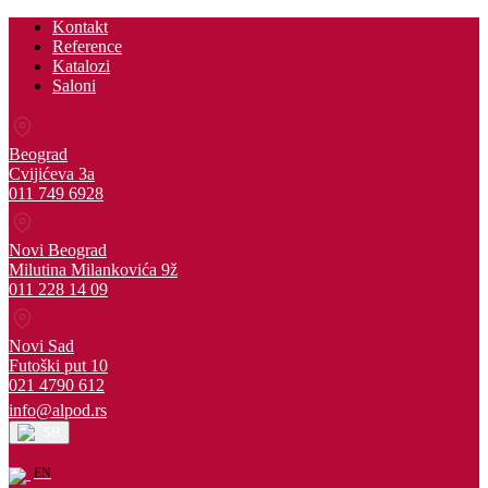
Kontakt
Reference
Katalozi
Saloni
Beograd
Cvijićeva 3a
011 749 6928
Novi Beograd
Milutina Milankovića 9ž
011 228 14 09
Novi Sad
Futoški put 10
021 4790 612
info@alpod.rs
SR
EN