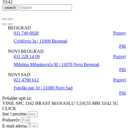
search
BEOGRAD
011 749 6928
Pozovi
Cvijićeva 3a | 11000 Beograd
Piši
NOVI BEOGRAD
011 228 14 09
Pozovi
Milutina Milankovića 9ž | 11070 Novi Beograd
Piši
NOVI SAD
021 4790 612
Pozovi
Futoški put 10 | 21000 Novi Sad
Piši
Pošaljite upit za:
VINIL SPC 1162 HRAST MANASLU 5,5/0,55 MM 33/42 5G
CLICK
Ime i prezime
Poduzeće
E-mail adresa