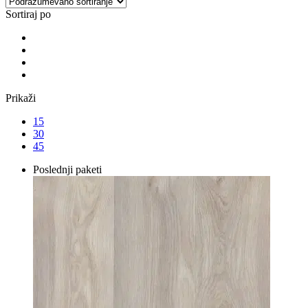
Sortiraj po
Prikaži
15
30
45
Poslednji paketi