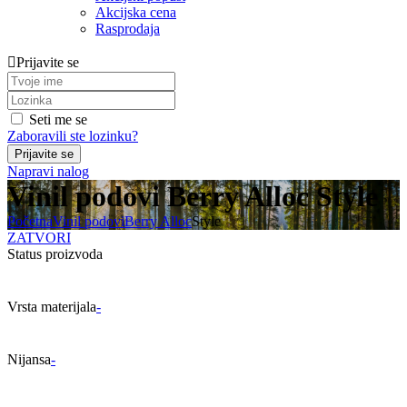
Akcijska cena
Rasprodaja
Prijavite se
Seti me se
Zaboravili ste lozinku?
Napravi nalog
Vinil podovi Berry Alloc Style
Početna
Vinil podovi
Berry Alloc
Style
ZATVORI
Status proizvoda
Vrsta materijala
-
Nijansa
-