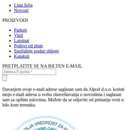
Lista želja
Novosti
PROIZVODI
Parketi
Vinil
Laminat
Podovi od plute
Spoljašnje podne obloge
Katalozi
PRETPLATITE SE NA BILTEN E-MAIL
Davanjem svoje e-mail adrese saglasan sam da Alpod d.o.o. koristi
moju e-mail adresu u svrhu obaveštavanja o novostima i saglasan
sam sa opštim uslovima. Možete da se odjavite od primanja vesti u
bilo kom trenutku.