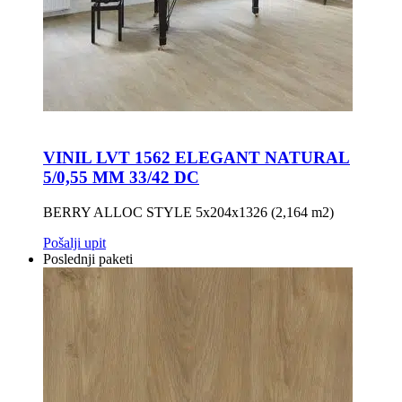
VINIL LVT 1562 ELEGANT NATURAL
5/0,55 MM 33/42 DC
BERRY ALLOC STYLE 5x204x1326 (2,164 m2)
Pošalji upit
Poslednji paketi