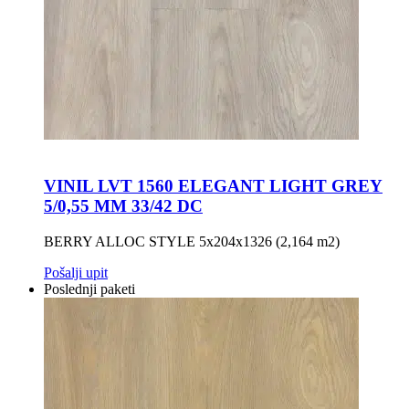
VINIL LVT 1560 ELEGANT LIGHT GREY
5/0,55 MM 33/42 DC
BERRY ALLOC STYLE 5x204x1326 (2,164 m2)
Pošalji upit
Poslednji paketi