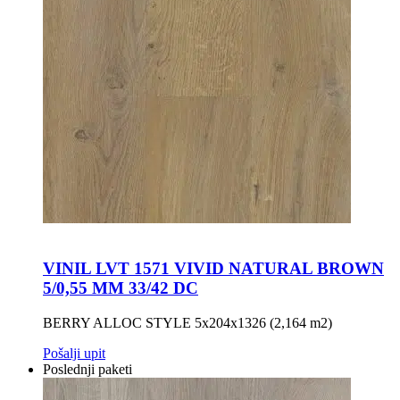
VINIL LVT 1571 VIVID NATURAL BROWN
5/0,55 MM 33/42 DC
BERRY ALLOC STYLE 5x204x1326 (2,164 m2)
Pošalji upit
Poslednji paketi