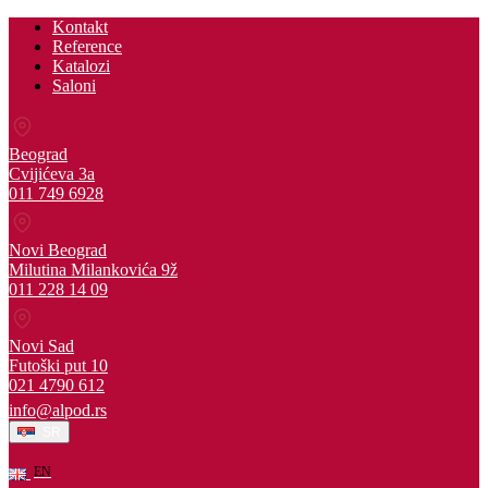
Kontakt
Reference
Katalozi
Saloni
Beograd
Cvijićeva 3a
011 749 6928
Novi Beograd
Milutina Milankovića 9ž
011 228 14 09
Novi Sad
Futoški put 10
021 4790 612
info@alpod.rs
SR
EN