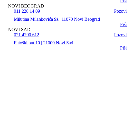
Piši
NOVI BEOGRAD
011 228 14 09
Pozovi
Milutina Milankovića 9ž | 11070 Novi Beograd
Piši
NOVI SAD
021 4790 612
Pozovi
Futoški put 10 | 21000 Novi Sad
Piši