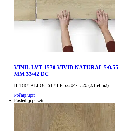
VINIL LVT 1570 VIVID NATURAL 5/0,55
MM 33/42 DC
BERRY ALLOC STYLE 5x204x1326 (2,164 m2)
Pošalji upit
Poslednji paketi