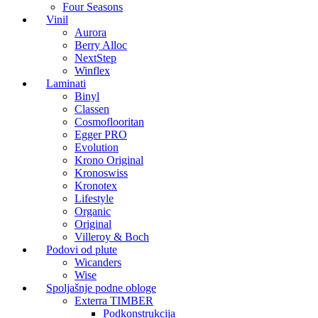
Four Seasons
Vinil
Aurora
Berry Alloc
NextStep
Winflex
Laminati
Binyl
Classen
Cosmoflooritan
Egger PRO
Evolution
Krono Original
Kronoswiss
Kronotex
Lifestyle
Organic
Original
Villeroy & Boch
Podovi od plute
Wicanders
Wise
Spoljašnje podne obloge
Exterra TIMBER
Podkonstrukcija