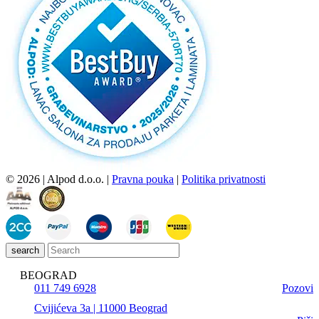
© 2026 | Alpod d.o.o. |
Pravna pouka
|
Politika privatnosti
search
BEOGRAD
011 749 6928
Pozovi
Cvijićeva 3a | 11000 Beograd