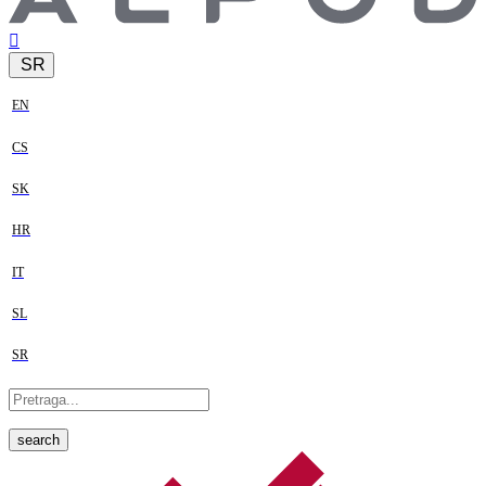
SR
EN
CS
SK
HR
IT
SL
SR
search