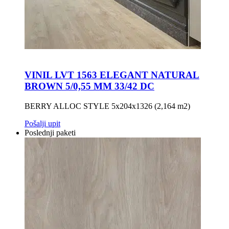
VINIL LVT 1563 ELEGANT NATURAL
BROWN 5/0,55 MM 33/42 DC
BERRY ALLOC STYLE 5x204x1326 (2,164 m2)
Pošalji upit
Poslednji paketi