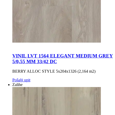
VINIL LVT 1564 ELEGANT MEDIUM GREY
5/0,55 MM 33/42 DC
BERRY ALLOC STYLE 5x204x1326 (2,164 m2)
Pošalji upit
Zalihe