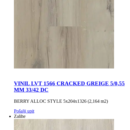
VINIL LVT 1566 CRACKED GREIGE 5/0,55
MM 33/42 DC
BERRY ALLOC STYLE 5x204x1326 (2,164 m2)
Pošalji upit
Zalihe