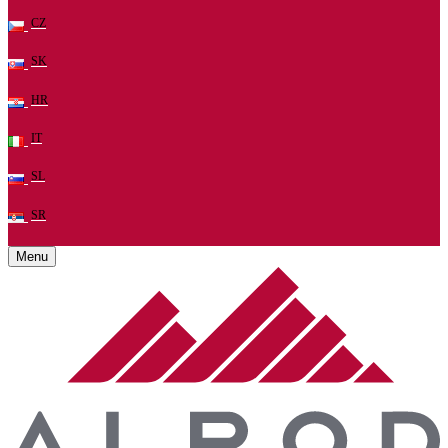
CZ
SK
HR
IT
SL
SR
Menu