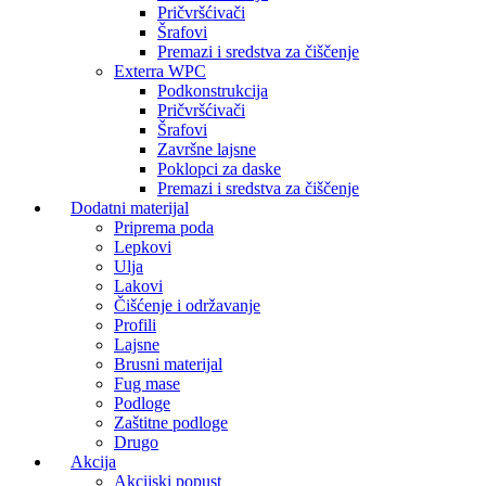
Pričvršćivači
Šrafovi
Premazi i sredstva za čiščenje
Exterra WPC
Podkonstrukcija
Pričvršćivači
Šrafovi
Završne lajsne
Poklopci za daske
Premazi i sredstva za čiščenje
Dodatni materijal
Priprema poda
Lepkovi
Ulja
Lakovi
Čišćenje i održavanje
Profili
Lajsne
Brusni materijal
Fug mase
Podloge
Zaštitne podloge
Drugo
Akcija
Akcijski popust