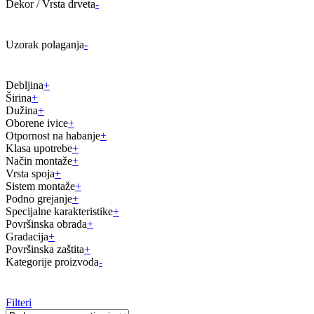
Dekor / Vrsta drveta
-
Uzorak polaganja
-
Debljina
+
Širina
+
Dužina
+
Oborene ivice
+
Otpornost na habanje
+
Klasa upotrebe
+
Način montaže
+
Vrsta spoja
+
Sistem montaže
+
Podno grejanje
+
Specijalne karakteristike
+
Površinska obrada
+
Gradacija
+
Površinska zaštita
+
Kategorije proizvoda
-
Filteri