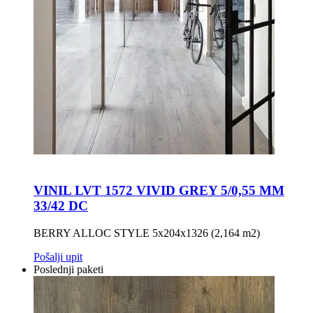
VINIL LVT 1572 VIVID GREY 5/0,55 MM
33/42 DC
BERRY ALLOC STYLE 5x204x1326 (2,164 m2)
Pošalji upit
Poslednji paketi