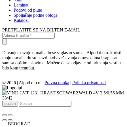
Laminat
Podovi od plute
Spoljašnje podne obloge
Katalozi
PRETPLATITE SE NA BILTEN E-MAIL
Davanjem svoje e-mail adrese saglasan sam da Alpod d.o.o. koristi
moju e-mail adresu u svrhu obaveštavanja o novostima i saglasan
sam sa opštim uslovima. Možete da se odjavite od primanja vesti u
bilo kom trenutku.
© 2026 | Alpod d.o.o. |
Pravna pouka
|
Politika privatnosti
search
BEOGRAD