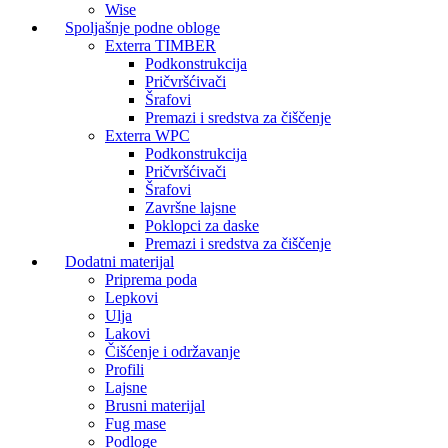
Wise
Spoljašnje podne obloge
Exterra TIMBER
Podkonstrukcija
Pričvršćivači
Šrafovi
Premazi i sredstva za čiščenje
Exterra WPC
Podkonstrukcija
Pričvršćivači
Šrafovi
Završne lajsne
Poklopci za daske
Premazi i sredstva za čiščenje
Dodatni materijal
Priprema poda
Lepkovi
Ulja
Lakovi
Čišćenje i održavanje
Profili
Lajsne
Brusni materijal
Fug mase
Podloge