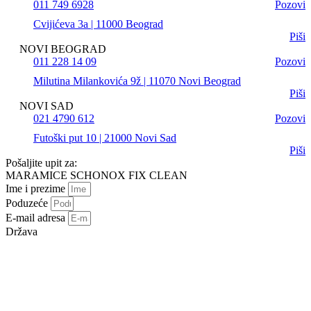
011 749 6928
Pozovi
Cvijićeva 3a | 11000 Beograd
Piši
NOVI BEOGRAD
011 228 14 09
Pozovi
Milutina Milankovića 9ž | 11070 Novi Beograd
Piši
NOVI SAD
021 4790 612
Pozovi
Futoški put 10 | 21000 Novi Sad
Piši
Pošaljite upit za:
MARAMICE SCHONOX FIX CLEAN
Ime i prezime
Poduzeće
E-mail adresa
Država