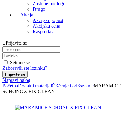
Zaštitne podloge
Drugo
Akcija
Akcijski popust
Akcijska cena
Rasprodaja
Prijavite se
Seti me se
Zaboravili ste lozinku?
Napravi nalog
Početna
Dodatni materijal
Čišćenje i održavanje
MARAMICE
SCHONOX FIX CLEAN