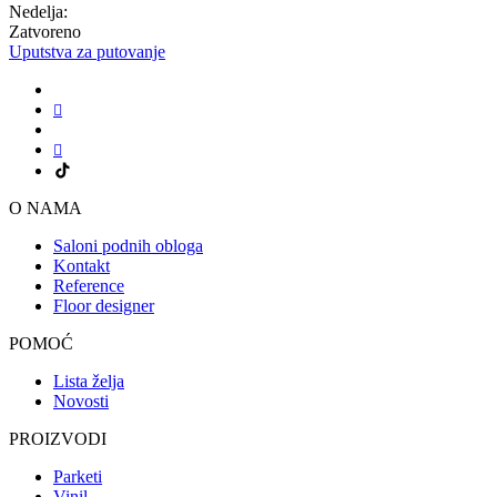
Nedelja:
Zatvoreno
Uputstva za putovanje
O NAMA
Saloni podnih obloga
Kontakt
Reference
Floor designer
POMOĆ
Lista želja
Novosti
PROIZVODI
Parketi
Vinil