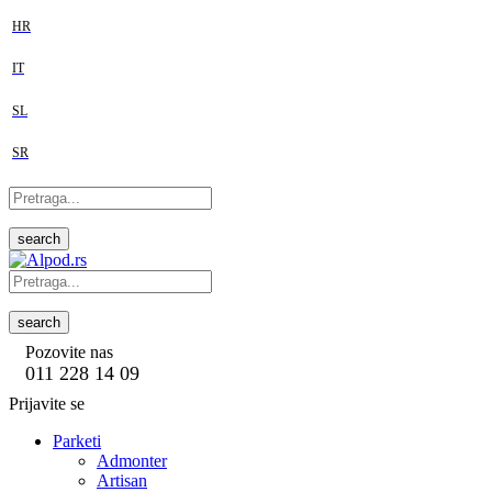
HR
IT
SL
SR
search
search
Pozovite nas
011 228 14 09
Prijavite se
Parketi
Admonter
Artisan