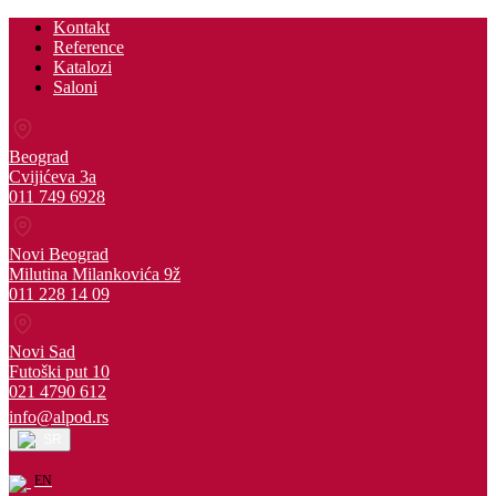
Kontakt
Reference
Katalozi
Saloni
Beograd
Cvijićeva 3a
011 749 6928
Novi Beograd
Milutina Milankovića 9ž
011 228 14 09
Novi Sad
Futoški put 10
021 4790 612
info@alpod.rs
SR
EN