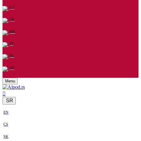
CZ
SK
HR
IT
SL
SR
Menu
SR
EN
CS
SK