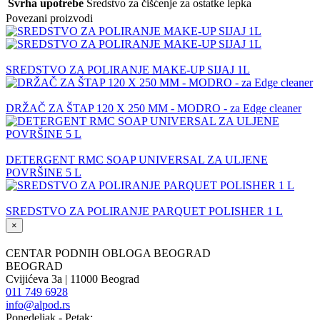
Svrha upotrebe
Sredstvo za čišćenje za ostatke lepka
Povezani proizvodi
SREDSTVO ZA POLIRANJE MAKE-UP SIJAJ 1L
DRŽAČ ZA ŠTAP 120 X 250 MM - MODRO - za Edge cleaner
DETERGENT RMC SOAP UNIVERSAL ZA ULJENE
POVRŠINE 5 L
SREDSTVO ZA POLIRANJE PARQUET POLISHER 1 L
×
CENTAR PODNIH OBLOGA BEOGRAD
BEOGRAD
Cvijićeva 3a | 11000 Beograd
011 749 6928
info@alpod.rs
Ponedeljak - Petak: