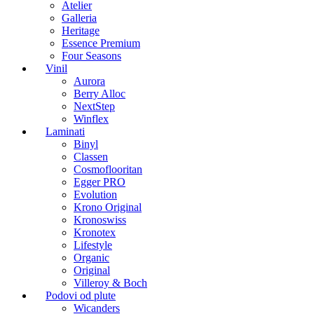
Atelier
Galleria
Heritage
Essence Premium
Four Seasons
Vinil
Aurora
Berry Alloc
NextStep
Winflex
Laminati
Binyl
Classen
Cosmoflooritan
Egger PRO
Evolution
Krono Original
Kronoswiss
Kronotex
Lifestyle
Organic
Original
Villeroy & Boch
Podovi od plute
Wicanders