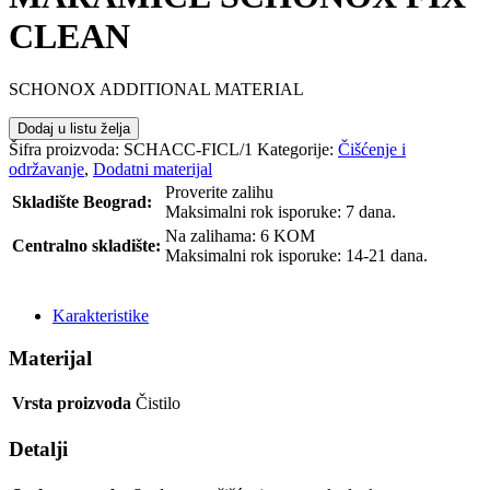
CLEAN
SCHONOX ADDITIONAL MATERIAL
Dodaj u listu želja
Šifra proizvoda:
SCHACC-FICL/1
Kategorije:
Čišćenje i
održavanje
,
Dodatni materijal
Proverite zalihu
Skladište Beograd:
Maksimalni rok isporuke: 7 dana.
Na zalihama: 6 KOM
Centralno skladište:
Maksimalni rok isporuke: 14-21 dana.
POŠALJI UPIT
Karakteristike
Materijal
Vrsta proizvoda
Čistilo
Detalji